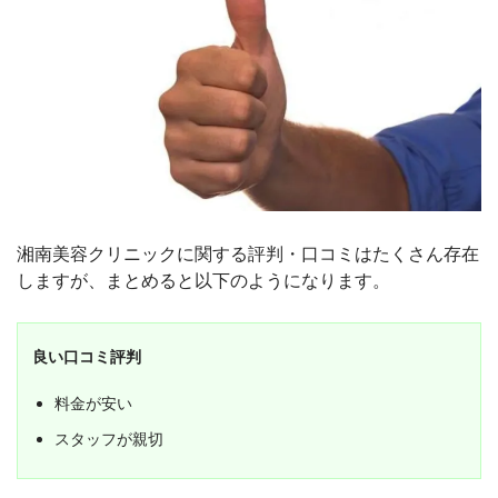
橋本、横須賀、辻堂、千葉、船橋、柏、松
戸、大宮、川口、所沢、川越、宇都宮、水
戸、高崎、静岡、浜松、名古屋、栄、金
山、豊橋、一宮、金沢、新潟、長野、岐
阜、京都、梅田、心斎橋、堺東、なんば、
あべの、京橋、神戸、姫路、西宮、奈良、
広島、岡山、高松、松山、博多、福岡、小
倉、熊本、宮崎、鹿児島、那覇
営業時間（平日）
9:00～18:00／10:00～19:00(店舗ごとで異
なる)
営業時間（土日祝）
9:00～18:00／10:00～19:00(店舗ごとで異
湘南美容クリニックに関する評判・口コミはたくさん存在
なる)
しますが、まとめると以下のようになります。
利用店舗の変更
可能
予約方法
WEB、電話、店舗
キャンセル受付時間
予約2日前の23時まで
良い口コミ評判
利用者の主な年代
20代、30代、40代
料金が安い
未成年の利用
可能
スタッフが親切
女性専門店
✕
認証脱毛機の取扱
なし
保証
脱毛保証、返金対応