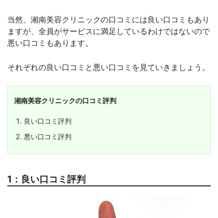
対応部位：鼻下
あり
当然、湘南美容クリニックの口コミには良い口コミもあり
対応部位：背中
あり
ますが、全員がサービスに満足しているわけではないので
対応部位：腕
あり
悪い口コミもあります。
対応部位：手
あり
対応部位：腹
あり
それぞれの良い口コミと悪い口コミを見ていきましょう。
対応部位：胸
あり
対応部位：腰
あり
店舗のある都道府県
北海道、宮城県、福島県、東京都、神奈川
湘南美容クリニックの口コミ評判
県、千葉県、埼玉県、群馬県、栃木県、茨
城県、愛知県、静岡県、新潟県、石川県、
良い口コミ評判
長野県、岐阜県、大阪府、京都府、兵庫
県、奈良県、岡山県、広島県、香川県、愛
悪い口コミ評判
媛県、福岡県、熊本県、熊本県、宮崎県、
鹿児島県、沖縄県
店舗のある主要都市
札幌、仙台、福島、新宿、銀座、新橋、池
袋、渋谷、恵比寿、表参道、六本木、赤坂
1：良い口コミ評判
見附、高田馬場、品川、秋葉原、上野、両
国、豊洲、西葛西、蒲田、北千住、自由が
丘、二子玉川、赤羽、町田、立川、八王
子、横浜、川崎、藤沢、武蔵小杉、藤沢、