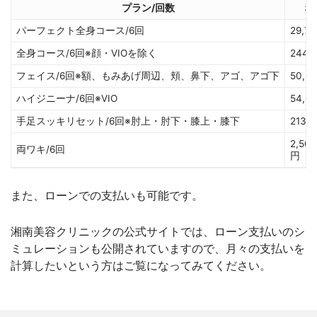
プラン/回数
料
パーフェクト全身コース/6回
29,7
全身コース/6回※顔・VIOを除く
244,
フェイス/6回※額、もみあげ周辺、頬、鼻下、アゴ、アゴ下
50,6
ハイジニーナ/6回※VIO
54,0
手足スッキリセット/6回※肘上・肘下・膝上・膝下
213,
2,500
両ワキ/6回
円
また、ローンでの支払いも可能です。
湘南美容クリニックの公式サイトでは、ローン支払いのシ
ミュレーションも公開されていますので、月々の支払いを
計算したいという方はご覧になってみてください。