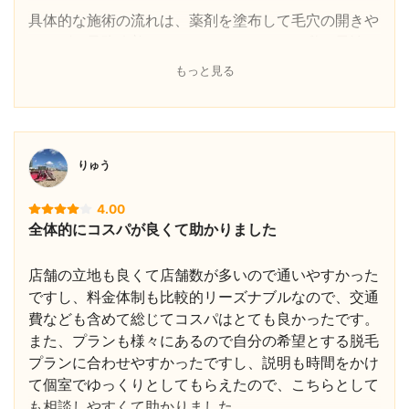
具体的な施術の流れは、薬剤を塗布して毛穴の開きや
ニキビを予防改善するといったものです。私は男性
で、特に脂性肌なので、サリチル酸というものを使用
もっと見る
していただきました。塗ってしばらく時間を置いた
後、薬剤を拭いて洗顔して終了といった感じです。事
前に副作用の説明などを受けていたので内心不安だっ
たのですが、実際は若干ピリピリしたものの赤み等は
りゅう
でませんでした。
4.00
効果はすぐにはでません。これははっきりと言えま
全体的にコスパが良くて助かりました
す。他院でもピーリングは行ったことがありますが、
これはどこでも同じです。人にもよりますが五回以上
店舗の立地も良くて店舗数が多いので通いやすかった
通ってやっと実感できるものだと思います。私は三回
ですし、料金体制も比較的リーズナブルなので、交通
目くらいから肌のツルツルした感触が実感でき、五回
費なども含めて総じてコスパはとても良かったです。
目から明らかにニキビができなくなり毛穴も目立たな
また、プランも様々にあるので自分の希望とする脱毛
くなったと実感できました。
プランに合わせやすかったですし、説明も時間をかけ
て個室でゆっくりとしてもらえたので、こちらとして
ケミカルピーリングは湘南美容皮膚科の中ではお手頃
も相談しやすくて助かりました。