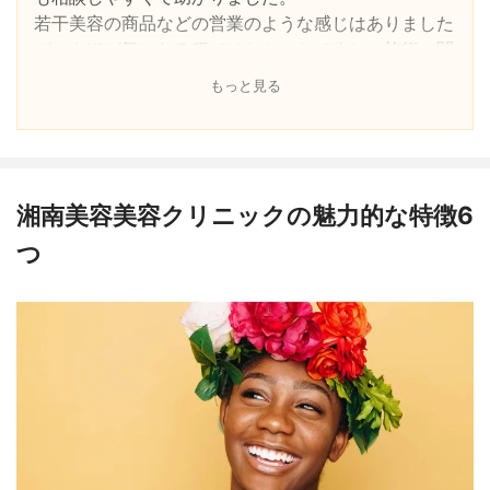
な値段です。是非オススメしたいです。なお、強引な
若干美容の商品などの営業のような感じはありました
勧誘等は私の担当の方からはいっさい無かったです。
が、さほど気になる程ではなかったですし、施術に関
施術料金が安いのでその辺りも不安でしたが、なんと
しても痛みはほとんどなく、脱毛効果も毎回感じられ
もっと見る
もありませんでした。
たので満足できました。
ただ、やはり予約は取りにくいのでそこは注意が必要
です。
湘南美容美容クリニックの魅力的な特徴6
つ