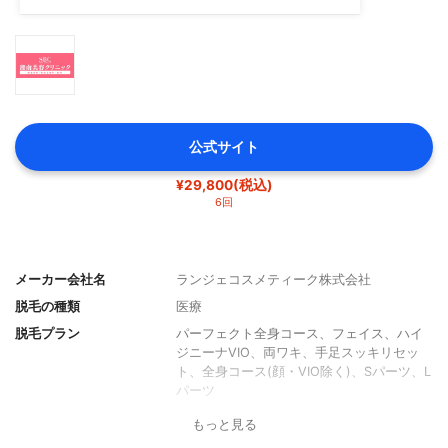
公式サイト
¥29,800(税込)
6回
メーカー会社名
ランジェコスメティーク株式会社
脱毛の種類
医療
脱毛プラン
パーフェクト全身コース、フェイス、ハイ
ジニーナVIO、両ワキ、手足スッキリセッ
ト、全身コース(顔・VIO除く)、Sパーツ、L
パーツ
平均費用
約239,800円
もっと見る
割引メニュー
学割、会員割、LINE割、モニター割