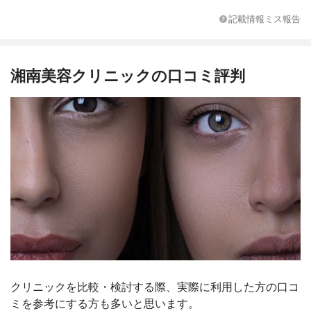
学割
あり
記載情報ミス報告
無料シェービング
あり(10分間のみ)
支払方法
現金(一括)、クレジットカード(分割)、デビ
ットカード、メディカルローン、ビットコ
湘南美容クリニックの口コミ評判
イン
無料カウンセリング
あり
体験
Sパーツ1回：4,050円、Lパーツ1回：9,980
円 ※乗り換えトライアル
1回あたりの施術時間
約120分
脱毛完了までの回数
5～6回
通うペース
顔・首：1か月に1回、体：2か月に1回
対応部位：VIO
あり
対応部位：顔
あり
対応部位：脇
あり
対応部位：脚
あり
対応部位：うなじ
あり
クリニックを比較・検討する際、実際に利用した方の口コ
対応部位：小鼻
なし
ミを参考にする方も多いと思います。