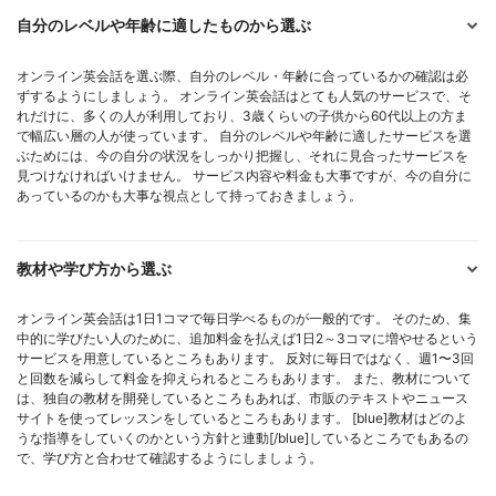
自分のレベルや年齢に適したものから選ぶ
オンライン英会話を選ぶ際、自分のレベル・年齢に合っているかの確認は必
ずするようにしましょう。 オンライン英会話はとても人気のサービスで、そ
れだけに、多くの人が利用しており、3歳くらいの子供から60代以上の方ま
で幅広い層の人が使っています。 自分のレベルや年齢に適したサービスを選
ぶためには、今の自分の状況をしっかり把握し、それに見合ったサービスを
見つけなければいけません。 サービス内容や料金も大事ですが、今の自分に
あっているのかも大事な視点として持っておきましょう。
教材や学び方から選ぶ
オンライン英会話は1日1コマで毎日学べるものが一般的です。 そのため、集
中的に学びたい人のために、追加料金を払えば1日2～3コマに増やせるという
サービスを用意しているところもあります。 反対に毎日ではなく、週1〜3回
と回数を減らして料金を抑えられるところもあります。 また、教材について
は、独自の教材を開発しているところもあれば、市販のテキストやニュース
サイトを使ってレッスンをしているところもあります。 [blue]教材はどのよ
うな指導をしていくのかという方針と連動[/blue]しているところでもあるの
で、学び方と合わせて確認するようにしましょう。