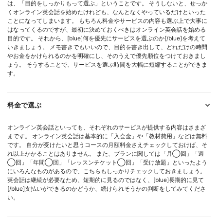
は、「目的をしっかりもって選ぶ」ということです。 そうしないと、せっか
くオンライン英会話を始めたけれども、なんとなくやっているだけといった
ことになってしまいます。 もちろん料金やサービスの内容も選ぶ上で大事に
はなってくるのですが、最初に決めておくべきはオンライン英会話を始める
目的です。 それから、[blue]何を優先にサービスを選ぶのか[/blue]を考えて
いきましょう。 メモ書きでもいいので、目的を書き出して、どれだけの時間
やお金をかけられるのかを明確にし、そのうえで優先順位をつけておきまし
ょう。 そうすることで、サービスを選ぶ時間を大幅に短縮することができま
す。
料金で選ぶ
オンライン英会話といっても、それぞれのサービスが提供する内容はさまざ
まです。 オンライン英会話は基本的に「入会金」や「教材費用」などは無料
です。 自分が受けたいと思うコースの月額料金さえチェックしておけば、そ
れ以上かかることはありません。 また、プランに関しては「月◯回」「週
◯回」「年間◯回」「レッスンチケット◯回」「受け放題」といったよう
にいろんなものがあるので、こちらもしっかりチェックしておきましょう。
英会話は継続が必要なため、短期的に見るのではなく、[blue]長期的に見て
[/blue]支払いができるのかどうか、続けられそうかの判断をしてみてくださ
い。