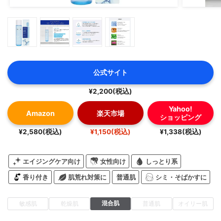
公式サイト
¥2,200(税込)
Yahoo!
Amazon
楽天市場
ショッピング
¥2,580(税込)
¥1,150(税込)
¥1,338(税込)
エイジングケア向け
女性向け
しっとり系
香り付き
肌荒れ対策に
普通肌
シミ・そばかすに
混合肌
敏感肌
乾燥肌
普通肌
オイリー肌