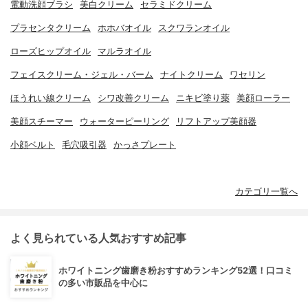
電動洗顔ブラシ
美白クリーム
セラミドクリーム
プラセンタクリーム
ホホバオイル
スクワランオイル
ローズヒップオイル
マルラオイル
フェイスクリーム・ジェル・バーム
ナイトクリーム
ワセリン
ほうれい線クリーム
シワ改善クリーム
ニキビ塗り薬
美顔ローラー
美顔スチーマー
ウォーターピーリング
リフトアップ美顔器
小顔ベルト
毛穴吸引器
かっさプレート
カテゴリ一覧へ
よく見られている人気おすすめ記事
ホワイトニング歯磨き粉おすすめランキング52選！口コミ
の多い市販品を中心に