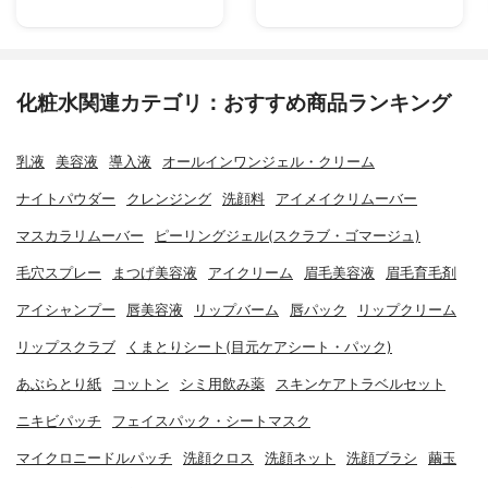
化粧水関連カテゴリ：おすすめ商品ランキング
乳液
美容液
導入液
オールインワンジェル・クリーム
ナイトパウダー
クレンジング
洗顔料
アイメイクリムーバー
マスカラリムーバー
ピーリングジェル(スクラブ・ゴマージュ)
毛穴スプレー
まつげ美容液
アイクリーム
眉毛美容液
眉毛育毛剤
アイシャンプー
唇美容液
リップバーム
唇パック
リップクリーム
リップスクラブ
くまとりシート(目元ケアシート・パック)
あぶらとり紙
コットン
シミ用飲み薬
スキンケアトラベルセット
ニキビパッチ
フェイスパック・シートマスク
マイクロニードルパッチ
洗顔クロス
洗顔ネット
洗顔ブラシ
繭玉