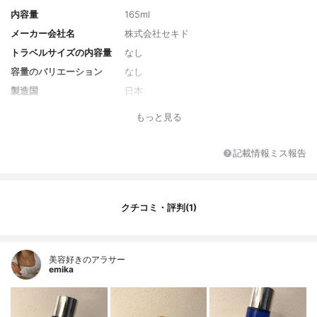
内容量
165ml
メーカー会社名
株式会社セキド
トラベルサイズの内容量
なし
容量のバリエーション
なし
製造国
日本
香り
海の香り
もっと見る
対象年代
全年代
薬用成分
なし
記載情報ミス報告
全成分
水、海水、ベタイン、BG、グリセリン、エ
タノール、1,2-ヘキサンジオール、ハチミツ
エキス、シロキクラゲエキス、サトウカエ
クチコミ・評判(1)
デエキス、ツボクサエキス、加水分解コラ
ーゲン、PEG-60水添ヒマシ油、カルボマ
ー、センチフォリアバラ花水、トロメタミ
ン、アラントイン、アデノシン、EDTA-2N
美容好きのアラサー
a、ヒアルロン酸Na、トリペプチド-1銅、エ
emika
チルヘキシルグリセリン、香料