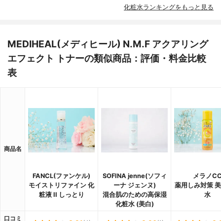
化粧水ランキングをもっと見る
MEDIHEAL(メディヒール) N.M.F アクアリング
エフェクト トナーの類似商品：評価・料金比較
表
商品名
FANCL(ファンケル)
SOFINA jenne(ソフィ
メラノC
モイストリファイン 化
ーナ ジェンヌ)
薬用しみ対策 
粧液 II しっとり
混合肌のための高保湿
水
化粧水 (美白)
口コミ