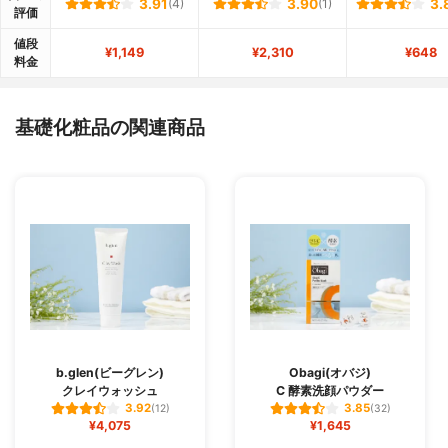
3.91
(4)
3.90
(1)
3.
評価
値段
¥1,149
¥2,310
¥648
料金
基礎化粧品の関連商品
b.glen(ビーグレン)
Obagi(オバジ)
クレイウォッシュ
C 酵素洗顔パウダー
3.92
3.85
(12)
(32)
¥4,075
¥1,645