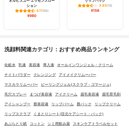
オルビスユー エッセンスロー
リップパック
ション
3.93
(15)
¥156
4.11
(93)
¥980
洗顔料関連カテゴリ：おすすめ商品ランキング
化粧水
乳液
美容液
導入液
オールインワンジェル・クリーム
ナイトパウダー
クレンジング
アイメイクリムーバー
マスカラリムーバー
ピーリングジェル(スクラブ・ゴマージュ)
毛穴スプレー
まつげ美容液
アイクリーム
眉毛美容液
眉毛育毛剤
アイシャンプー
唇美容液
リップバーム
唇パック
リップクリーム
リップスクラブ
くまとりシート(目元ケアシート・パック)
あぶらとり紙
コットン
シミ用飲み薬
スキンケアトラベルセット