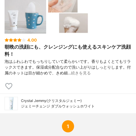
ヒナギク花エキス、ワイルドタイムエキ
ス、オレンジ果皮油、テトラヘキシルデカ
ン酸アスコルビル、グリチルリチン酸2K、
ヒアルロン酸Na、プロパンジオール、トコ
フェロール、アルギニン、ポリクオタニウ
ム-39、トリ(カプリル酸/カプリン酸)グリ
セリル、ラウラミドプロピルヒドロキシス
4.00
ルタイン、ステアロイルラクチレートNa、
朝晩の洗顔にも、クレンジングにも使えるスキンケア洗顔
ステアリン酸グリセリル(SE)、ペンタステ
料！
アリン酸ポリグリセリル-10、ベヘニルアル
コール、水酸化K、リン酸Na、グリコール
泡はふわふわでもっちりしていて柔らかいです。香りもよくとてもリラ
酸Na、グルタミン酸ジ酢酸4Na、安息香酸
ックスできます。保湿成分配合なので洗い上がりはしっとりします。付
Na、メチルパラベン、プロピルパラベン
属のネットは目が細かめで、きめ細…
続きを見る
Crystal Jemmy(クリスタルジェミー)
ジェミーチェンジ ダブルウォッシュホワイト
1