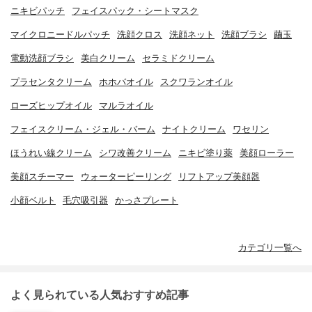
ニキビパッチ
フェイスパック・シートマスク
マイクロニードルパッチ
洗顔クロス
洗顔ネット
洗顔ブラシ
繭玉
電動洗顔ブラシ
美白クリーム
セラミドクリーム
プラセンタクリーム
ホホバオイル
スクワランオイル
ローズヒップオイル
マルラオイル
フェイスクリーム・ジェル・バーム
ナイトクリーム
ワセリン
ほうれい線クリーム
シワ改善クリーム
ニキビ塗り薬
美顔ローラー
美顔スチーマー
ウォーターピーリング
リフトアップ美顔器
小顔ベルト
毛穴吸引器
かっさプレート
カテゴリ一覧へ
よく見られている人気おすすめ記事