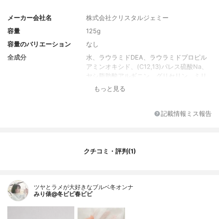
メーカー会社名
株式会社クリスタルジェミー
容量
125g
容量のバリエーション
なし
全成分
水、ラウラミドDEA、ラウラミドプロピル
アミンオキシド、(C12,13)パレス硫酸Na、
ヤシ脂肪酸アルギニン、グリセリン、ミリ
スチン酸、ココイルサルコシンNa、BG、ベ
もっと見る
タイン、グリセリルグルコシド、ステアリ
ン酸、カルボキシメチルフェニルアミノカ
ルボキシプロピルホスホン酸メチル、エク
記載情報ミス報告
トイン、スフィンゴ糖脂質、トリペプチド-
3、ヘキサペプチド-9、アセチルヘキサペプ
チド-8、アセチルヘキサペプチド-51アミ
ド、オリゴペプチド-20、パルミトイルトリ
クチコミ・評判(1)
ペプチド-5、環状リゾホスファチジン酸N
a、セラミドNG、セラミドNP、セラミドA
P、加水分解酵母エキス、フィトスフィンゴ
ツヤとラメが大好きなブルベ冬オンナ
シン、アスコルビルグルコシド、レチノイ
みり俵@冬ビビ春ビビ
ン酸トコフェリル、パンテノール、ミロタ
ムヌスフラベリフォリア葉/茎エキス、デュ
ナリエラサリナエキス、ダイズ芽エキス、