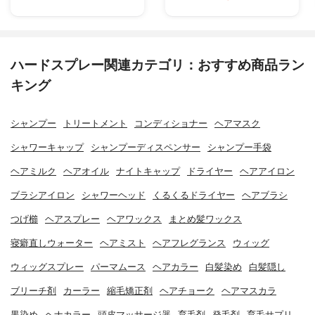
ハードスプレー関連カテゴリ：おすすめ商品ラン
キング
シャンプー
トリートメント
コンディショナー
ヘアマスク
シャワーキャップ
シャンプーディスペンサー
シャンプー手袋
ヘアミルク
ヘアオイル
ナイトキャップ
ドライヤー
ヘアアイロン
ブラシアイロン
シャワーヘッド
くるくるドライヤー
ヘアブラシ
つげ櫛
ヘアスプレー
ヘアワックス
まとめ髪ワックス
寝癖直しウォーター
ヘアミスト
ヘアフレグランス
ウィッグ
ウィッグスプレー
パーマムース
ヘアカラー
白髪染め
白髪隠し
ブリーチ剤
カーラー
縮毛矯正剤
ヘアチョーク
ヘアマスカラ
黒染め
ヘナカラー
頭皮マッサージ器
育毛剤
発毛剤
育毛サプリ