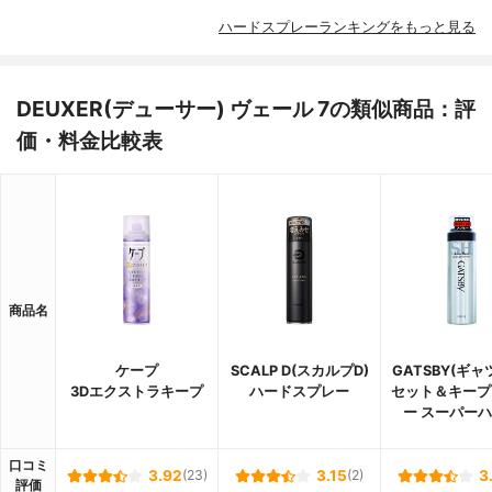
ハードスプレーランキングをもっと見る
DEUXER(デューサー) ヴェール 7の類似商品：評
価・料金比較表
商品名
ケープ
SCALP D(スカルプD)
GATSBY(ギャ
3Dエクストラキープ
ハードスプレー
セット＆キープ
ー スーパー
口コミ
3.92
(23)
3.15
(2)
3
評価