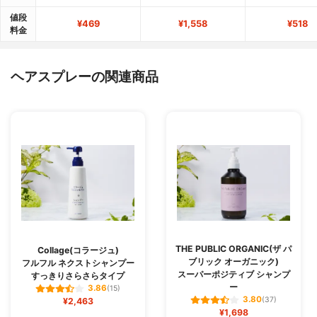
値段
¥469
¥1,558
¥518
料金
ヘアスプレーの関連商品
THE PUBLIC ORGANIC(ザ パ
Collage(コラージュ)
ブリック オーガニック)
フルフル ネクストシャンプー
スーパーポジティブ シャンプ
すっきりさらさらタイプ
ー
3.86
(15)
3.80
¥2,463
(37)
¥1,698