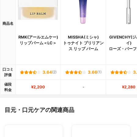
商品名
RMK(アールエムケー)
MISSHA(ミシャ)
GIVENCHY(
リップバーム＜LC＞
トゥナイト ブリリアン
イ)
ス リップ バーム
ローズ・パーフ
口コミ
3.64
(2)
3.66
(1)
3
評価
値段
¥2,200
-
¥2,280
料金
目元・口元ケアの関連商品