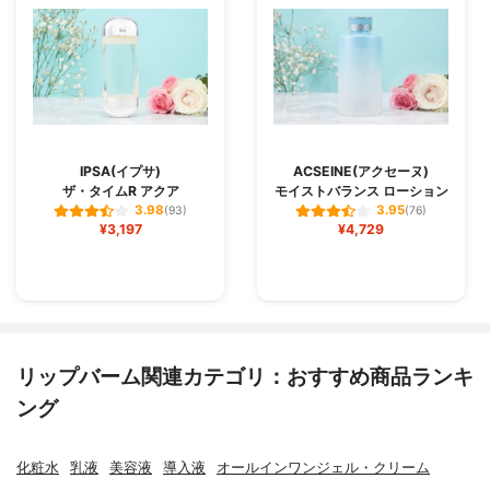
IPSA(イプサ)
ACSEINE(アクセーヌ)
ザ・タイムR アクア
モイストバランス ローション
3.98
3.95
(93)
(76)
¥3,197
¥4,729
リップバーム関連カテゴリ：おすすめ商品ランキ
ング
化粧水
乳液
美容液
導入液
オールインワンジェル・クリーム