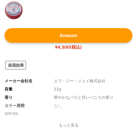
Amazon
¥4,300(税込)
保湿効果
メーカー会社名
エフ・ジー・ジェイ株式会社
容量
22g
香り
華やかなバラと甘いバニラの香り
カラー展開
なし
SPF/PA
-
全成分
ワセリン、液状ラノリン、スクワラン、香
もっと見る
料、オクチルドデカノール、シロバナワタ
種子油、トリ（カプリル酸／カプリン酸）