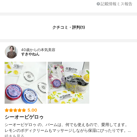
グリセリル、ホホバエステル、リモネン、
記載情報ミス報告
シトロネロール、安息香酸ベンジル、ステ
ビア葉／茎エキス、バニラ果実エキス、Ｂ
ＨＴ、リナロール、ビサボロール、ゲラニ
オール、センチフォリアバラ花エキス、シ
クチコミ・評判(1)
トラール、サリチル酸ベンジル、レシチ
ン、パルミチン酸アスコルビル、ベンジル
アルコール、クエン酸、赤２１８、赤２２
７
40歳からの本気美容
すきやねん
分類
化粧品
UVカット機能
なし
5.00
シーオービゲロゥ
シーオービゲロゥ の、バームは、何でも使えるので、愛用してます。
レモンのボディクリームもマッサージしながら保湿にぴったりです。…
続きを見る