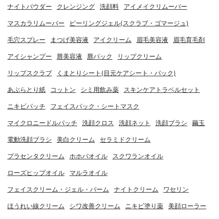
ナイトパウダー
クレンジング
洗顔料
アイメイクリムーバー
マスカラリムーバー
ピーリングジェル(スクラブ・ゴマージュ)
毛穴スプレー
まつげ美容液
アイクリーム
眉毛美容液
眉毛育毛剤
アイシャンプー
唇美容液
唇パック
リップクリーム
リップスクラブ
くまとりシート(目元ケアシート・パック)
あぶらとり紙
コットン
シミ用飲み薬
スキンケアトラベルセット
ニキビパッチ
フェイスパック・シートマスク
マイクロニードルパッチ
洗顔クロス
洗顔ネット
洗顔ブラシ
繭玉
電動洗顔ブラシ
美白クリーム
セラミドクリーム
プラセンタクリーム
ホホバオイル
スクワランオイル
ローズヒップオイル
マルラオイル
フェイスクリーム・ジェル・バーム
ナイトクリーム
ワセリン
ほうれい線クリーム
シワ改善クリーム
ニキビ塗り薬
美顔ローラー