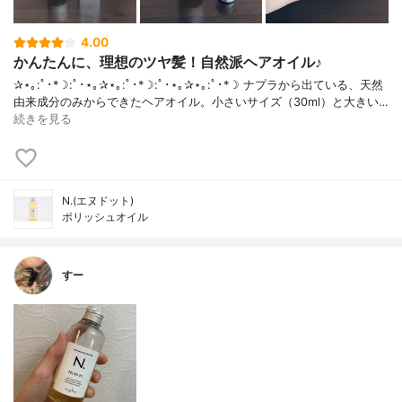
4.00
かんたんに、理想のツヤ髪！自然派ヘアオイル♪
✰⋆｡:ﾟ･*☽:ﾟ･⋆｡✰⋆｡:ﾟ･*☽:ﾟ･⋆｡✰⋆｡:ﾟ･*☽ ナプラから出ている、天然
由来成分のみからできたヘアオイル。小さいサイズ（30ml）と大きい…
続きを見る
N.(エヌドット)
ポリッシュオイル
すー