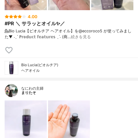
4.00
#PR ＼ サラッとオイル✨／
💁Bio Lucia【ビオルチア ヘアオイル】を@eccoroco5 が使ってみまし
た⁡⁡⁡⁡▼⁡⁡ ˗ˏˋ ℙ𝕣𝕠𝕕𝕦𝕔𝕥 𝕗𝕖𝕒𝕥𝕦𝕣𝕖𝕤 ˎˊ˗ (商…
続きを見る
Bio Lucia(ビオルチア)
ヘアオイル
なにわの主婦
まりたそ