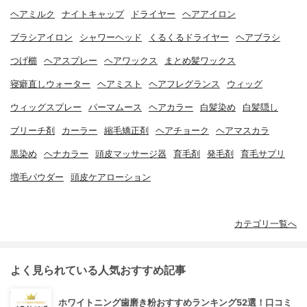
ヘアミルク
ナイトキャップ
ドライヤー
ヘアアイロン
ブラシアイロン
シャワーヘッド
くるくるドライヤー
ヘアブラシ
つげ櫛
ヘアスプレー
ヘアワックス
まとめ髪ワックス
寝癖直しウォーター
ヘアミスト
ヘアフレグランス
ウィッグ
ウィッグスプレー
パーマムース
ヘアカラー
白髪染め
白髪隠し
ブリーチ剤
カーラー
縮毛矯正剤
ヘアチョーク
ヘアマスカラ
黒染め
ヘナカラー
頭皮マッサージ器
育毛剤
発毛剤
育毛サプリ
増毛パウダー
頭皮ケアローション
カテゴリ一覧へ
よく見られている人気おすすめ記事
ホワイトニング歯磨き粉おすすめランキング52選！口コミ