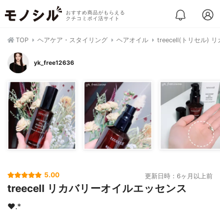
おすすめ商品がもらえる
クチコミポイ活サイト
TOP
ヘアケア・スタイリング
ヘアオイル
treecell(トリセ
yk_free12636
5.00
更新日時：6ヶ月以上前
treecell リカバリーオイルエッセンス
❤︎.*