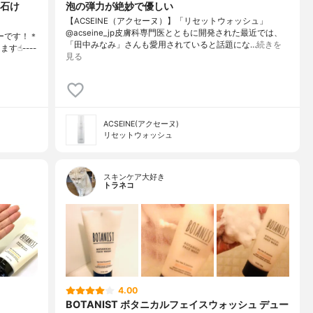
石け
泡の弾力が絶妙で優しい
【ACSEINE（アクセーヌ）】「リセットウォッシュ」
@acseine_jp皮膚科専門医とともに開発された最近では、
ーです！＊
「田中みなみ」さんも愛用されていると話題にな…
続きを
☝︎----
見る
ACSEINE(アクセーヌ)
リセットウォッシュ
スキンケア大好き
トラネコ
4.00
BOTANIST ボタニカルフェイスウォッシュ デュー