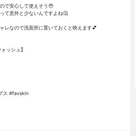
ので安心して使えそう🥹
って意外と少ないんですよね🤔
ャレなので洗面所に置いておくと映えます💕
ウォッシュ】
ブス #favskin