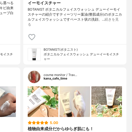
イーモイスチャー
ら選べる
キビ由来
BOTANIST ボタニカルフェイスウォッシュ デューイーモイ
ューブ白
スチャーの紹介ですティーツリー葉油(整肌成分)のボタニカ
ルフェイスウォッシュですペースト状の洗顔、…
続きを見
る
BOTANIST(ボタニスト)
ーモイスチ
ボタニカルフェイスウォッシュ デューイーモイスチ
ャー
cosme monitor / Trav…
kana_cafe_time
5.00
植物由来成分だからゆらぎ肌にも！