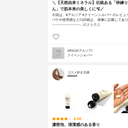
＼【天然由来ミネラル】伝統ある「枠練り
ん」で肌本来の美しくに🫧／
今回は、#アルソア #クイーンシルバー のレビュ
パケや使用感などの詳細は、 画像に記載してあります
--------------------…
続きを見る
ARSOA(アルソア)
クイーンシルバー
コスメ好き主婦
minori
4.00
濃密泡、清潔感のある香り