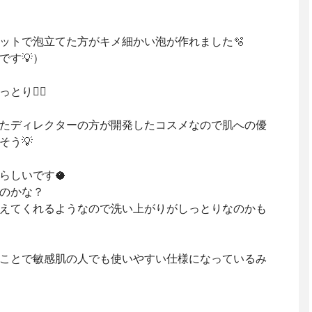
ットで泡立てた方がキメ細かい泡が作れました🫧
です💡）
り🧖‍♀️
たディレクターの方が開発したコスメなので肌への優
そう💡
らしいです🥥
のかな？
えてくれるようなので洗い上がりがしっとりなのかも
ことで敏感肌の人でも使いやすい仕様になっているみ