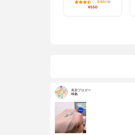
3.99
(19)
¥550
美容ブロガー
ゆあ