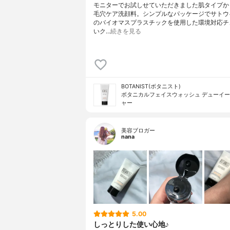
モニターでお試しせていただきました肌タイプか
毛穴ケア洗顔料。シンプルなパッケージでサトウ
のバイオマスプラスチックを使用した環境対応チ
いク…
続きを見る
BOTANIST(ボタニスト)
ボタニカルフェイスウォッシュ デューイ
ャー
美容ブロガー
nana
5.00
しっとりした使い心地♪