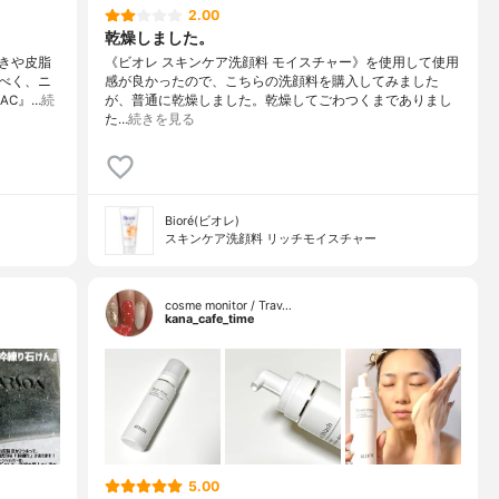
2.00
乾燥しました。
きや皮脂
《ビオレ スキンケア洗顔料 モイスチャー》を使用して使用
べく、ニ
感が良かったので、こちらの洗顔料を購入してみました
AC』…
続
が、普通に乾燥しました。乾燥してごわつくまでありまし
た…
続きを見る
Bioré(ビオレ)
スキンケア洗顔料 リッチモイスチャー
cosme monitor / Trav…
kana_cafe_time
5.00