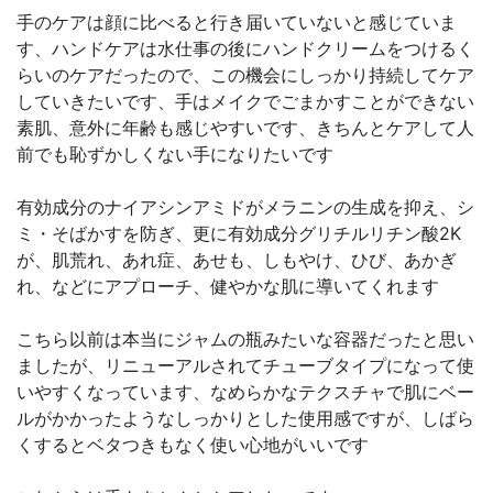
手のケアは顔に比べると行き届いていないと感じていま
す、ハンドケアは水仕事の後にハンドクリームをつけるく
らいのケアだったので、この機会にしっかり持続してケア
していきたいです、手はメイクでごまかすことができない
素肌、意外に年齢も感じやすいです、きちんとケアして人
前でも恥ずかしくない手になりたいです
有効成分のナイアシンアミドがメラニンの生成を抑え、シ
ミ・そばかすを防ぎ、更に有効成分グリチルリチン酸2K
が、肌荒れ、あれ症、あせも、しもやけ、ひび、あかぎ
れ、などにアプローチ、健やかな肌に導いてくれます
こちら以前は本当にジャムの瓶みたいな容器だったと思い
ましたが、リニューアルされてチューブタイプになって使
いやすくなっています、なめらかなテクスチャで肌にベー
ルがかかったようなしっかりとした使用感ですが、しばら
くするとベタつきもなく使い心地がいいです