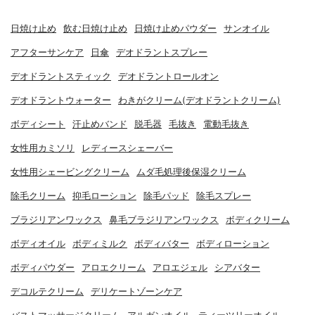
日焼け止め
飲む日焼け止め
日焼け止めパウダー
サンオイル
アフターサンケア
日傘
デオドラントスプレー
デオドラントスティック
デオドラントロールオン
デオドラントウォーター
わきがクリーム(デオドラントクリーム)
ボディシート
汗止めバンド
脱毛器
毛抜き
電動毛抜き
女性用カミソリ
レディースシェーバー
女性用シェービングクリーム
ムダ毛処理後保湿クリーム
除毛クリーム
抑毛ローション
除毛パッド
除毛スプレー
ブラジリアンワックス
鼻毛ブラジリアンワックス
ボディクリーム
ボディオイル
ボディミルク
ボディバター
ボディローション
ボディパウダー
アロエクリーム
アロエジェル
シアバター
デコルテクリーム
デリケートゾーンケア