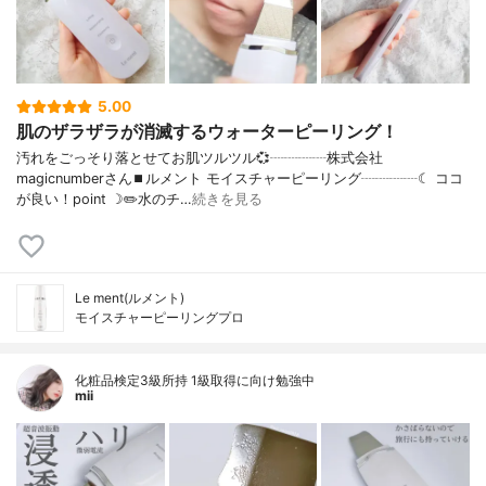
5.00
肌のザラザラが消滅するウォーターピーリング！
汚れをごっそり落とせてお肌ツルツル💞┈┈┈┈株式会社
magicnumberさん⏹ルメント モイスチャーピーリング┈┈┈┈☾ ココ
が良い！point ☽✏️水のチ…
続きを見る
Le ment(ルメント)
モイスチャーピーリングプロ
化粧品検定3級所持 1級取得に向け勉強中
mii