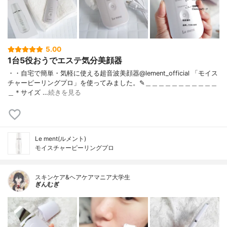
5.00
1台5役おうでエステ気分美顔器
・・自宅で簡単・気軽に使える超音波美顔器@lement_official 「モイス
チャーピーリングプロ」を使ってみました。✎︎＿＿＿＿＿＿＿＿＿＿＿
＿＊サイズ …
続きを見る
Le ment(ルメント)
モイスチャーピーリングプロ
スキンケア&ヘアケアマニア大学生
ぎんむぎ