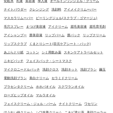
化粧水
乳液
美容液
導入液
オールインワンジェル・クリーム
ナイトパウダー
クレンジング
洗顔料
アイメイクリムーバー
マスカラリムーバー
ピーリングジェル(スクラブ・ゴマージュ)
毛穴スプレー
まつげ美容液
アイクリーム
眉毛美容液
眉毛育毛剤
アイシャンプー
唇美容液
リップバーム
唇パック
リップクリーム
リップスクラブ
くまとりシート(目元ケアシート・パック)
あぶらとり紙
コットン
シミ用飲み薬
スキンケアトラベルセット
ニキビパッチ
フェイスパック・シートマスク
マイクロニードルパッチ
洗顔クロス
洗顔ネット
洗顔ブラシ
繭玉
電動洗顔ブラシ
美白クリーム
セラミドクリーム
プラセンタクリーム
ホホバオイル
スクワランオイル
ローズヒップオイル
マルラオイル
フェイスクリーム・ジェル・バーム
ナイトクリーム
ワセリン
ほうれい線クリーム
シワ改善クリーム
ニキビ塗り薬
美顔ローラー