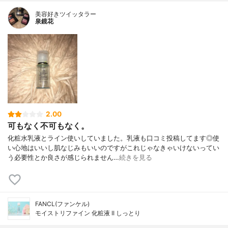
美容好きツイッタラー
泉鏡花
2.00
可もなく不可もなく。
化粧水乳液とライン使いしていました。乳液も口コミ投稿してます◎使
い心地はいいし肌なじみもいいのですがこれじゃなきゃいけないってい
う必要性とか良さが感じられません…
続きを見る
FANCL(ファンケル)
モイストリファイン 化粧液 II しっとり