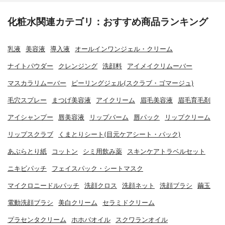
化粧水関連カテゴリ：おすすめ商品ランキング
乳液
美容液
導入液
オールインワンジェル・クリーム
ナイトパウダー
クレンジング
洗顔料
アイメイクリムーバー
マスカラリムーバー
ピーリングジェル(スクラブ・ゴマージュ)
毛穴スプレー
まつげ美容液
アイクリーム
眉毛美容液
眉毛育毛剤
アイシャンプー
唇美容液
リップバーム
唇パック
リップクリーム
リップスクラブ
くまとりシート(目元ケアシート・パック)
あぶらとり紙
コットン
シミ用飲み薬
スキンケアトラベルセット
ニキビパッチ
フェイスパック・シートマスク
マイクロニードルパッチ
洗顔クロス
洗顔ネット
洗顔ブラシ
繭玉
電動洗顔ブラシ
美白クリーム
セラミドクリーム
プラセンタクリーム
ホホバオイル
スクワランオイル