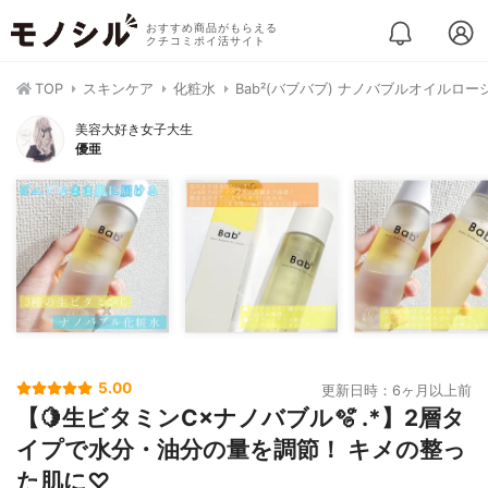
おすすめ商品がもらえる
クチコミポイ活サイト
TOP
スキンケア
化粧水
Bab²(バブバブ) ナノバブルオイルロー
美容大好き女子大生
優亜
5.00
更新日時：6ヶ月以上前
【🍋生ビタミンC×ナノバブル🫧 ͛.*】2層タ
イプで水分・油分の量を調節！ キメの整っ
た肌に♡