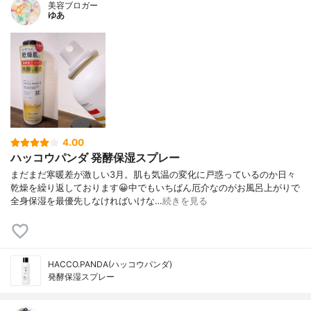
美容ブロガー
ゆあ
4.00
ハッコウパンダ 発酵保湿スプレー
まだまだ寒暖差が激しい3月。肌も気温の変化に戸惑っているのか日々
乾燥を繰り返しております😀中でもいちばん厄介なのがお風呂上がりで
全身保湿を最優先しなければいけな…
続きを見る
HACCO.PANDA(ハッコウパンダ)
発酵保湿スプレー