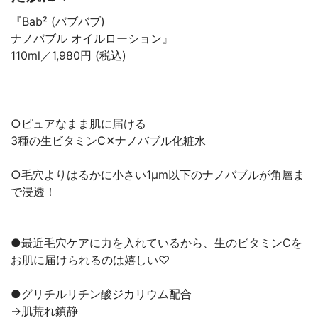
『Bab² (バブバブ)
ナノバブル オイルローション』
110ml／1,980円 (税込)
○ピュアなまま肌に届ける
3種の生ビタミンC‪✕‬ナノバブル化粧水
○毛穴よりはるかに小さい1μm以下のナノバブルが角層ま
で浸透！
●最近毛穴ケアに力を入れているから、生のビタミンCを
お肌に届けられるのは嬉しい♡
●グリチルリチン酸ジカリウム配合
→肌荒れ鎮静