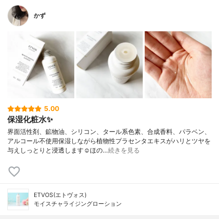
かず
5.00
保湿化粧水✨
界面活性剤、鉱物油、シリコン、タール系色素、合成香料、パラベン、
アルコール不使用保湿しながら植物性プラセンタエキスがハリとツヤを
与えしっとりと浸透します☺︎ほの…
続きを見る
ETVOS(エトヴォス)
モイスチャライジングローション