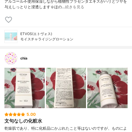
アルコール不使用保湿しながら植物性プラセンタエキスがハリとツヤを
与えしっとりと浸透します☺︎ほの…
続きを見る
ETVOS(エトヴォス)
モイスチャライジングローション
chia
5.00
文句なしの化粧水
乾燥肌であり、特に化粧品にかぶれたこと等はないのですが、ものによ