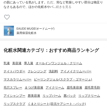
の肌にあっている気がします。ただ、頬など乾燥しやすい部分は物足り
なさもあるので、ほかの化粧水やパ…
続きを見る
EAUDE MUGE(オードムーゲ)
薬用保湿化粧水
化粧水関連カテゴリ：おすすめ商品ランキング
乳液
美容液
導入液
オールインワンジェル・クリーム
ナイトパウダー
クレンジング
洗顔料
アイメイクリムーバー
マスカラリムーバー
ピーリングジェル(スクラブ・ゴマージュ)
毛穴スプレー
まつげ美容液
アイクリーム
眉毛美容液
眉毛育毛剤
アイシャンプー
唇美容液
リップバーム
唇パック
リップクリーム
リップスクラブ
くまとりシート(目元ケアシート・パック)