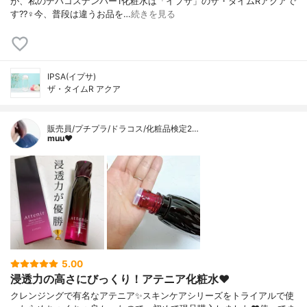
が、私のデパコスナンバー1化粧水は「イプサ」のザ・タイムRアクアで
す??‍♀️今、普段は違うお品を…
続きを見る
IPSA(イプサ)
ザ・タイムR アクア
販売員/プチプラ/ドラコス/化粧品検定2…
muu❤︎
5.00
浸透力の高さにびっくり！アテニア化粧水❤️
クレンジングで有名なアテニア✨スキンケアシリーズをトライアルで使