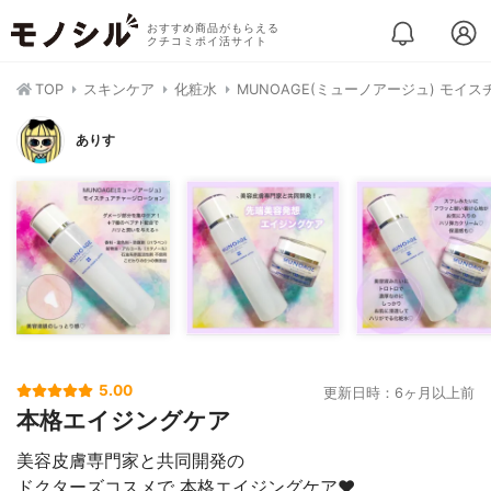
おすすめ商品がもらえる
クチコミポイ活サイト
TOP
スキンケア
化粧水
MUNOAGE(ミューノアージュ) モイ
ありす
5.00
更新日時：6ヶ月以上前
本格エイジングケア
美容皮膚専門家と共同開発の
ドクターズコスメで 本格エイジングケア♥️