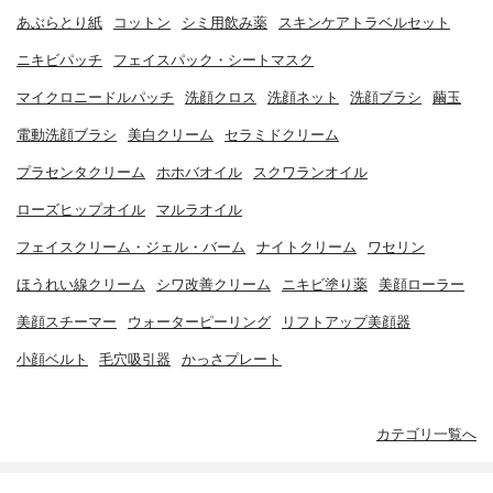
あぶらとり紙
コットン
シミ用飲み薬
スキンケアトラベルセット
ニキビパッチ
フェイスパック・シートマスク
マイクロニードルパッチ
洗顔クロス
洗顔ネット
洗顔ブラシ
繭玉
電動洗顔ブラシ
美白クリーム
セラミドクリーム
プラセンタクリーム
ホホバオイル
スクワランオイル
ローズヒップオイル
マルラオイル
フェイスクリーム・ジェル・バーム
ナイトクリーム
ワセリン
ほうれい線クリーム
シワ改善クリーム
ニキビ塗り薬
美顔ローラー
美顔スチーマー
ウォーターピーリング
リフトアップ美顔器
小顔ベルト
毛穴吸引器
かっさプレート
カテゴリ一覧へ