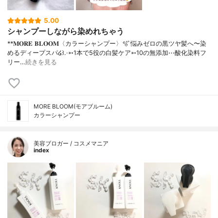
5.00
シャンプーしながら染めれちゃう
**𝐌𝐎𝐑𝐄 𝐁𝐋𝐎𝐎𝐌〈カラーシャンプー〉⁡⁡🫧 ͛悩みゼロの黒ツヤ髪へ〜染
めるディープスパ໒꒱.·⁡⁡⁡➳1本で5役の白髪ケア➳10の無添加⋯酸化染料フ
リー…
続きを見る
MORE BLOOM(モアブルーム)
カラーシャンプー
美容ブロガー / コスメマニア
index