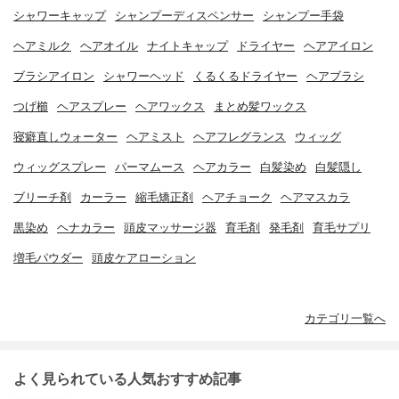
シャワーキャップ
シャンプーディスペンサー
シャンプー手袋
ヘアミルク
ヘアオイル
ナイトキャップ
ドライヤー
ヘアアイロン
ブラシアイロン
シャワーヘッド
くるくるドライヤー
ヘアブラシ
つげ櫛
ヘアスプレー
ヘアワックス
まとめ髪ワックス
寝癖直しウォーター
ヘアミスト
ヘアフレグランス
ウィッグ
ウィッグスプレー
パーマムース
ヘアカラー
白髪染め
白髪隠し
ブリーチ剤
カーラー
縮毛矯正剤
ヘアチョーク
ヘアマスカラ
黒染め
ヘナカラー
頭皮マッサージ器
育毛剤
発毛剤
育毛サプリ
増毛パウダー
頭皮ケアローション
カテゴリ一覧へ
よく見られている人気おすすめ記事