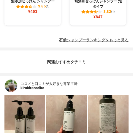
無添加せっけん シャンプー
無添加せっけんシャンプー 泡
タイプ
3.85
(1)
¥453
3.82
(1)
¥847
石鹸シャンプーランキングをもっと見る
関連おすすめクチコミ
コスメと口コミが大好きな専業主婦
kirakiranoriko