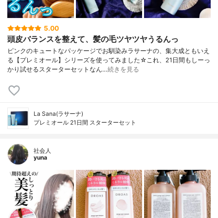
5.00
頭皮バランスを整えて、髪の毛ツヤツヤうるんっ
ピンクのキュートなパッケージでお馴染みラサーナの、集大成ともいえ
る【プレミオール】シリーズを使ってみました☆これ、21日間もしーっ
かり試せるスターターセットなん…
続きを見る
La Sana(ラサーナ)
プレミオール 21日間 スターターセット
社会人
yuna