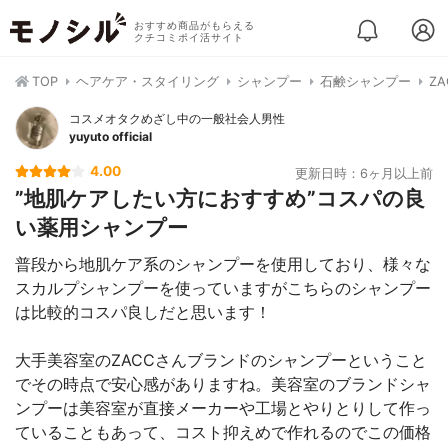
おすすめ商品がもらえる
クチコミポイ活サイト
TOP
ヘアケア・スタイリング
シャンプー
石鹸シャンプー
Z
コスメオタクめざし中の一般社会人男性
yuyuto official
4.00
更新日時：6ヶ月以上前
”地肌ケアしたい方におすすめ”コスパの良
い薬用シャンプー
普段から地肌ケア系のシャンプーを使用しており、様々な
スカルプシャンプーを使っていますがこちらのシャンプー
は比較的コスパ良しだと思います！
大手美容室のZACCさんブランドのシャンプーということ
でその時点で安心感がありますね。美容室のブランドシャ
ンプーは美容室が直接メーカーや工場とやりとりして作っ
ていることもあって、コスト抑えめで作れるのでこの価格