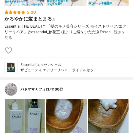
5.00
かろやかに髪まとまる♫
Essential THE BEAUTY 「髪のキメ美容シリーズ モイストリペア/エア
リーリペア」@essential_jp花王 様よりご縁をいただきEssen…
続きを
見る
Essential(エッセンシャル)
ザビューティ エアリーリペア トライアルセット
バドママ★フォロバ100◎