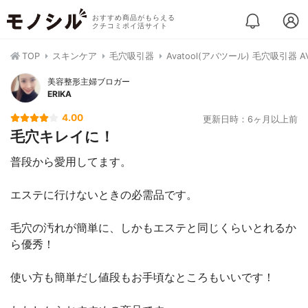
おすすめ商品がもらえる
クチコミポイ活サイト
TOP
スキンケア
毛穴吸引器
Avatool(アバツール) 毛穴吸引器 AV
美容整形主婦ブロガー
ERIKA
4.00
更新日時：6ヶ月以上前
毛穴キレイに！
普段から愛用してます。
エステに行けないときの必需品です。
毛穴の汚れが簡単に、しかもエステと同じくらいとれるか
ら優秀！
使い方も簡単だし値段もお手頃なところもいいです！