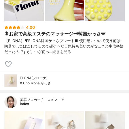
4.00
🔖お家で高級エステのマッサージ🗝韓国かっさ🪽
【FLONA】▼FLONA韓国かっさプレート■ 使用感について使う前は
陶器でぼこぼこしてるので硬そうだし気持ち良いのかな…？と半信半疑
だったのですが、いざ使っ…
続きを見る
FLONA(フローナ)
X ChoiMona かっさ
美容ブロガー / コスメマニア
index