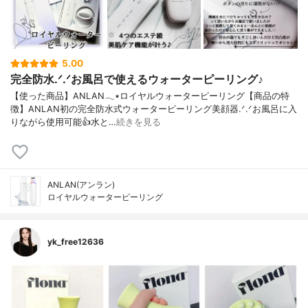
5.00
完全防水.ᐟ.ᐟお風呂で使えるウォーターピーリング♪
【使った商品】ANLAN𓂃٭ロイヤルウォーターピーリング【商品の特
徴】ANLAN初の完全防水式ウォーターピーリング美顔器.ᐟ.ᐟお風呂に入
りながら使用可能👍水と…
続きを見る
ANLAN(アンラン)
ロイヤルウォーターピーリング
yk_free12636