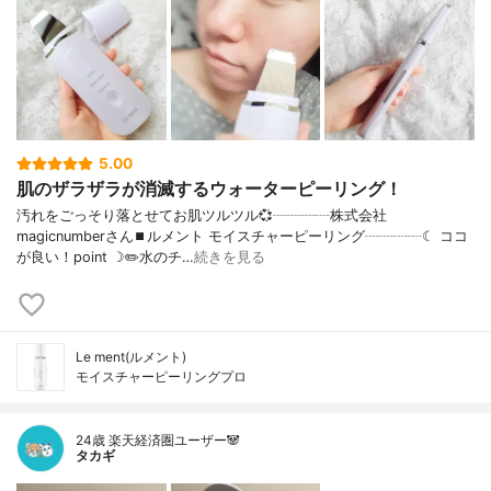
5.00
肌のザラザラが消滅するウォーターピーリング！
汚れをごっそり落とせてお肌ツルツル💞┈┈┈┈株式会社
magicnumberさん⏹ルメント モイスチャーピーリング┈┈┈┈☾ ココ
が良い！point ☽✏️水のチ…
続きを見る
Le ment(ルメント)
モイスチャーピーリングプロ
24歳 楽天経済圏ユーザー🐼
タカギ