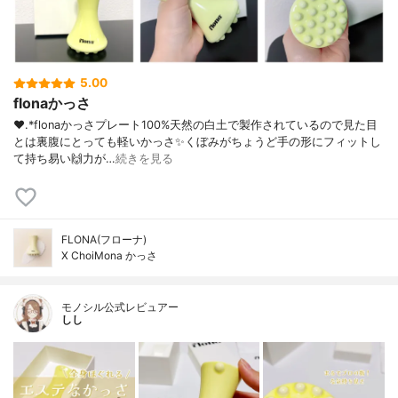
5.00
flonaかっさ
❤︎.*⁡flonaかっさプレート⁡100%天然の白土で製作されているので見た目
とは裏腹にとっても軽いかっさ✨くぼみがちょうど手の形にフィットし
て持ち易い🙌力が…
続きを見る
FLONA(フローナ)
X ChoiMona かっさ
モノシル公式レビュアー
しし