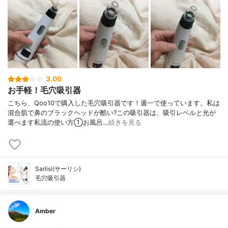
3.00
お手軽！毛穴吸引器
こちら、Qoo10で購入した毛穴吸引器です！週一で使っています。私は
混合肌で鼻のブラックヘッドが酷い?この吸引器は、吸引レベルと光が
選べます私流の使い方①お風呂…
続きを見る
Sarlisi(サーリシ)
毛穴吸引器
Amber