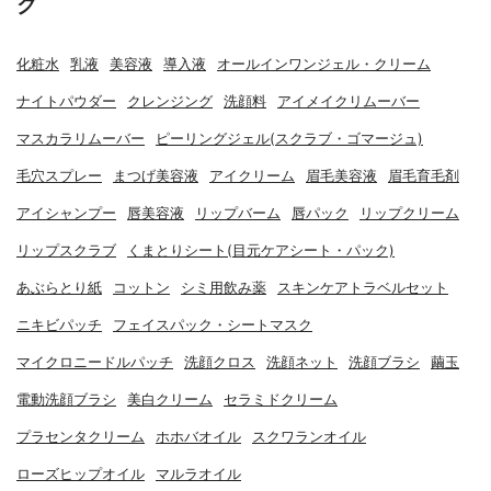
グ
化粧水
乳液
美容液
導入液
オールインワンジェル・クリーム
ナイトパウダー
クレンジング
洗顔料
アイメイクリムーバー
マスカラリムーバー
ピーリングジェル(スクラブ・ゴマージュ)
毛穴スプレー
まつげ美容液
アイクリーム
眉毛美容液
眉毛育毛剤
アイシャンプー
唇美容液
リップバーム
唇パック
リップクリーム
リップスクラブ
くまとりシート(目元ケアシート・パック)
あぶらとり紙
コットン
シミ用飲み薬
スキンケアトラベルセット
ニキビパッチ
フェイスパック・シートマスク
マイクロニードルパッチ
洗顔クロス
洗顔ネット
洗顔ブラシ
繭玉
電動洗顔ブラシ
美白クリーム
セラミドクリーム
プラセンタクリーム
ホホバオイル
スクワランオイル
ローズヒップオイル
マルラオイル