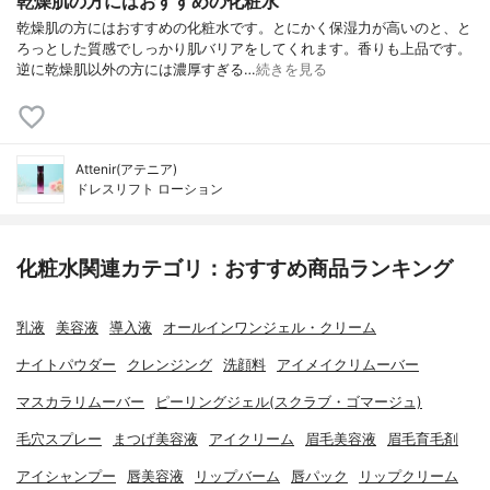
乾燥肌の方にはおすすめの化粧水
乾燥肌の方にはおすすめの化粧水です。とにかく保湿力が高いのと、と
ろっとした質感でしっかり肌バリアをしてくれます。香りも上品です。
逆に乾燥肌以外の方には濃厚すぎる…
続きを見る
Attenir(アテニア)
ドレスリフト ローション
化粧水関連カテゴリ：おすすめ商品ランキング
乳液
美容液
導入液
オールインワンジェル・クリーム
ナイトパウダー
クレンジング
洗顔料
アイメイクリムーバー
マスカラリムーバー
ピーリングジェル(スクラブ・ゴマージュ)
毛穴スプレー
まつげ美容液
アイクリーム
眉毛美容液
眉毛育毛剤
アイシャンプー
唇美容液
リップバーム
唇パック
リップクリーム