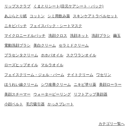
リップスクラブ
くまとりシート(目元ケアシート・パック)
あぶらとり紙
コットン
シミ用飲み薬
スキンケアトラベルセット
ニキビパッチ
フェイスパック・シートマスク
マイクロニードルパッチ
洗顔クロス
洗顔ネット
洗顔ブラシ
繭玉
電動洗顔ブラシ
美白クリーム
セラミドクリーム
プラセンタクリーム
ホホバオイル
スクワランオイル
ローズヒップオイル
マルラオイル
フェイスクリーム・ジェル・バーム
ナイトクリーム
ワセリン
ほうれい線クリーム
シワ改善クリーム
ニキビ塗り薬
美顔ローラー
美顔スチーマー
ウォーターピーリング
リフトアップ美顔器
小顔ベルト
毛穴吸引器
かっさプレート
カテゴリ一覧へ