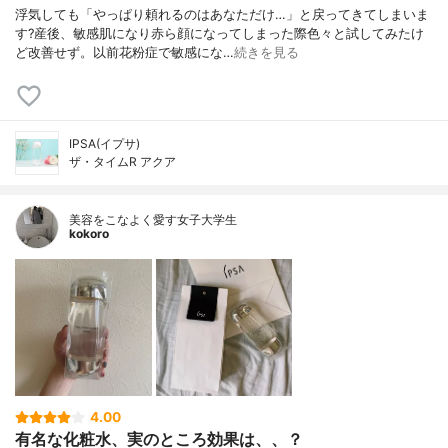
浮気しても「やっぱり頼れるのはあなただけ…」と戻ってきてしまいま
す?産後、敏感肌になり赤ら顔になってしまった際色々と試してみたけ
ど改善せず。以前花粉症で敏感にな…
続きを見る
IPSA(イプサ)
ザ・タイムR アクア
美容をこなよく愛す女子大学生
kokoro
4.00
有名な化粧水、実のところ効果は、、？