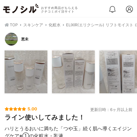
おすすめ商品がもらえる
クチコミポイ活サイト
TOP
スキンケア
化粧水
ELIXIR(エリクシール) リフトモイスト ロ
恵未
5.00
更新日時：6ヶ月以上前
ライン使いしてみました！
ハリとうるおいに満ちた「つや玉」続く肌へ導くエイジン
グケア※①の化粧水・乳液。