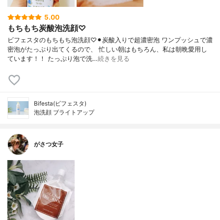
5.00
もちもち炭酸泡洗顔♡
ビフェスタのもちもち泡洗顔♡⚫︎炭酸入りで超濃密泡 ワンプッシュで濃
密泡がたっぷり出てくるので、 忙しい朝はもちろん、私は朝晩愛用し
ています！！ たっぷり泡で洗…
続きを見る
Bifesta(ビフェスタ)
泡洗顔 ブライトアップ
がさつ女子