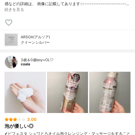
感などの詳細は、 画像に記載してあります☝︎------------------------…
続きを見る
ARSOA(アルソア)
クイーンシルバー
3歳＆0歳boy×OL🤍
coala
3.00
泡が優しい◎
✔︎ビフェスタ シュワとろオイル泡クレンジング・マッサージをすること