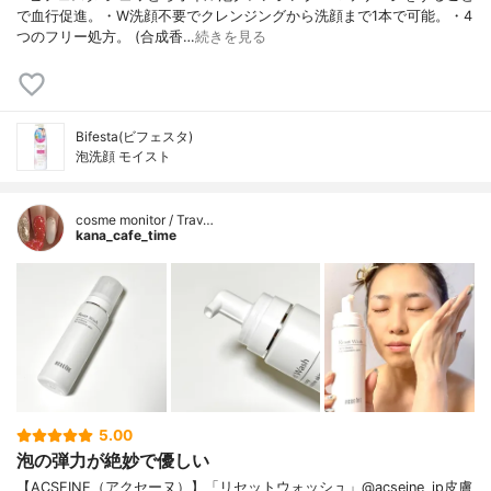
で血行促進。・W洗顔不要でクレンジングから洗顔まで1本で可能。・4
つのフリー処方。 (合成香…
続きを見る
Bifesta(ビフェスタ)
泡洗顔 モイスト
cosme monitor / Trav…
kana_cafe_time
5.00
泡の弾力が絶妙で優しい
【ACSEINE（アクセーヌ）】「リセットウォッシュ」@acseine_jp皮膚