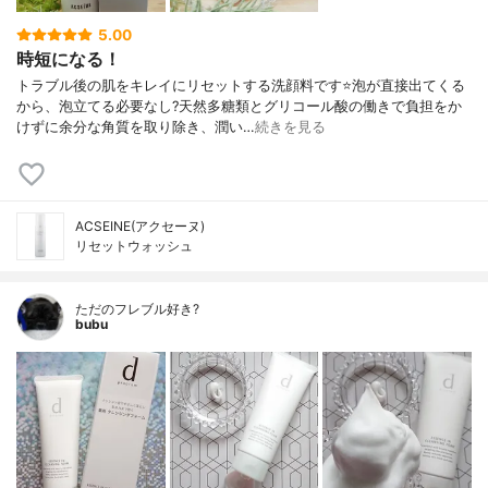
5.00
時短になる！
トラブル後の肌をキレイにリセットする洗顔料です⭐泡が直接出てくる
から、泡立てる必要なし?天然多糖類とグリコール酸の働きで負担をか
けずに余分な角質を取り除き、潤い…
続きを見る
ACSEINE(アクセーヌ)
リセットウォッシュ
ただのフレブル好き?
bubu