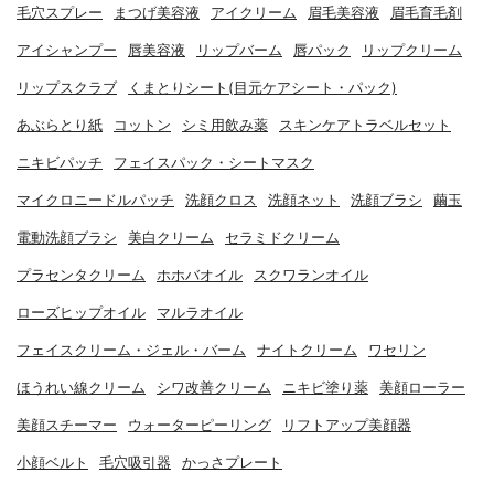
毛穴スプレー
まつげ美容液
アイクリーム
眉毛美容液
眉毛育毛剤
アイシャンプー
唇美容液
リップバーム
唇パック
リップクリーム
リップスクラブ
くまとりシート(目元ケアシート・パック)
あぶらとり紙
コットン
シミ用飲み薬
スキンケアトラベルセット
ニキビパッチ
フェイスパック・シートマスク
マイクロニードルパッチ
洗顔クロス
洗顔ネット
洗顔ブラシ
繭玉
電動洗顔ブラシ
美白クリーム
セラミドクリーム
プラセンタクリーム
ホホバオイル
スクワランオイル
ローズヒップオイル
マルラオイル
フェイスクリーム・ジェル・バーム
ナイトクリーム
ワセリン
ほうれい線クリーム
シワ改善クリーム
ニキビ塗り薬
美顔ローラー
美顔スチーマー
ウォーターピーリング
リフトアップ美顔器
小顔ベルト
毛穴吸引器
かっさプレート