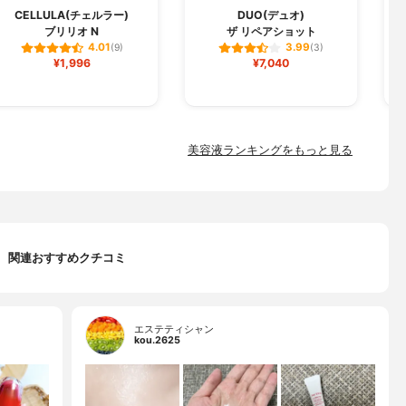
CELLULA(チェルラー)
DUO(デュオ)
ブリリオ N
ザ リペアショット
フ
4.01
3.99
(9)
(3)
¥1,996
¥7,040
美容液ランキングをもっと見る
関連おすすめクチコミ
エステティシャン
kou.2625