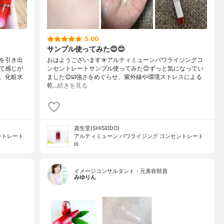
5.00
サンプル使ってみた😊😊
を引き出
おはようございます☀アルティミューンパワライジングコ
て感じが
ンセントレートサンプル使ってみた😊ずっと気になってい
、化粧水
ました😊☑️強さをめぐらせ、紫外線や環境ストレスによる
乾…
続きを見る
資生堂(SHISEIDO)
ントレート
アルティミューン パワライジング コンセントレート
III
イメージコンサルタント・元美容部員
みゆりん