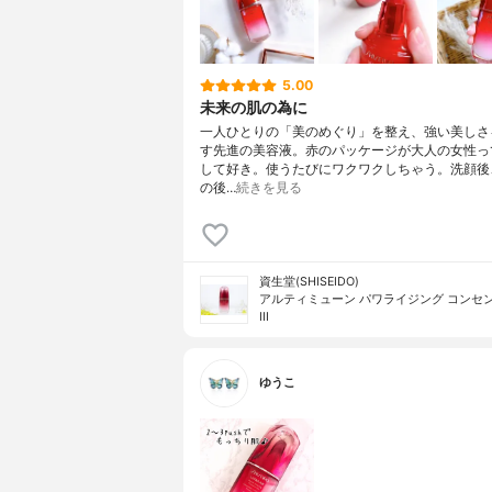
5.00
未来の肌の為に
一人ひとりの「美のめぐり」を整え、強い美しさ
す先進の美容液。赤のパッケージが大人の女性っ
して好き。使うたびにワクワクしちゃう。洗顔後
の後…
続きを見る
資生堂(SHISEIDO)
アルティミューン パワライジング コンセ
III
ゆうこ