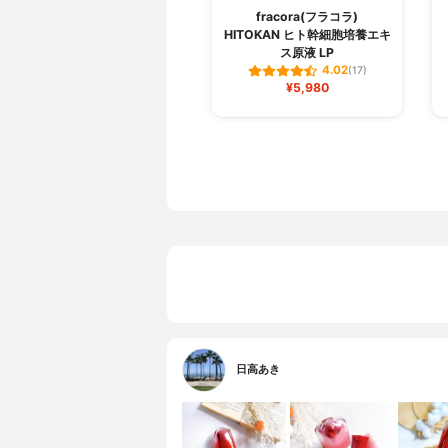
fracora(フラコラ)
HITOKAN ヒト幹細胞培養エキ
ス原液 LP
4.02
(17)
¥5,980
日高あき