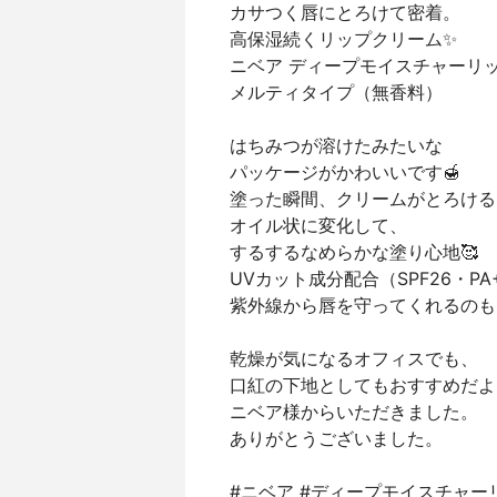
カサつく唇にとろけて密着。
高保湿続くリップクリーム✨
ニベア ディープモイスチャーリ
メルティタイプ（無香料）
はちみつが溶けたみたいな
パッケージがかわいいです🍯
塗った瞬間、クリームがとろける
オイル状に変化して、
するするなめらかな塗り心地🥰
UVカット成分配合（SPF26・PA
紫外線から唇を守ってくれるのも
乾燥が気になるオフィスでも、
口紅の下地としてもおすすめだよ
ニベア様からいただきました。
ありがとうございました。
#ニベア #ディープモイスチャーリ