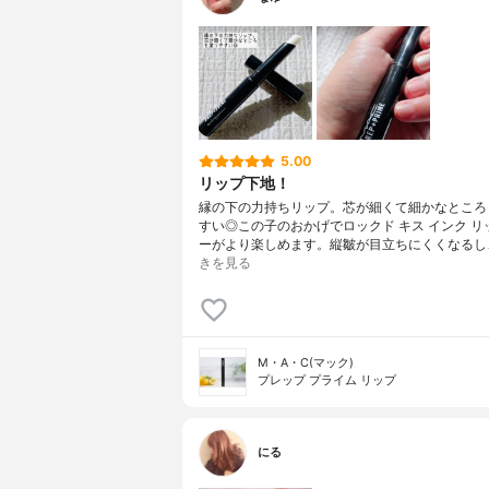
5.00
リップ下地！
縁の下の力持ちリップ。芯が細くて細かなところ
すい◎この子のおかげでロックド キス インク リ
ーがより楽しめます。縦皺が目立ちにくくなるし
きを見る
M・A・C(マック)
プレップ プライム リップ
にる