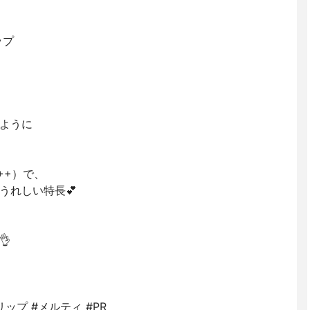
ップ
ように
++）で、
うれしい特長💕

ップ #メルティ #PR