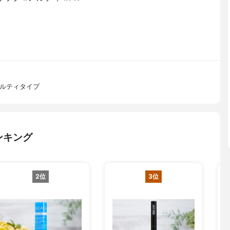
メルティタイプ
ンキング
2位
3位