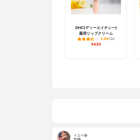
DHC(ディーエイチシー)
薬用リップクリーム
3.98
(86)
¥430
イエベ春
なゆ