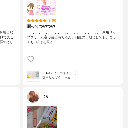
5.00
潤ってつやつや
き感はな
ﾟ･｡.｡･｡.｡･ﾟ･｡.｡･ﾟ･｡.｡･ﾟ･｡.｡･ﾟ･｡.｡･ﾟﾟ･｡.｡･ﾟ･｡.｡･ﾟ薬用リッ
続けてぬる
プクリーム寝る前はもちろん、口紅の下地としても、とっ
唇のはし
ても…
続きを見る
DHC(ディーエイチシー)
薬用リップクリーム
にる