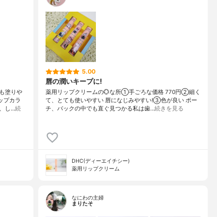
5.00
唇の潤いキープに!
も塗りや
薬用リップクリームの💮な所①手ごろな価格 770円②細く
ップカラ
て、とても使いやすい 唇になじみやすい!③色が良い ポー
、し…
続
チ、バックの中でも直ぐ見つかる私は歯…
続きを見る
DHC(ディーエイチシー)
薬用リップクリーム
なにわの主婦
まりたそ