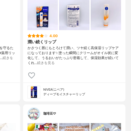
4.00
潤い続くリップ
を守るた
かさつく唇にもとろけて潤い、ツヤ続く高保湿リップケア
#薬用リッ
になっております✨塗った瞬間にクリームがオイル状に変
…
続きを
化して、うるおいがたっぷり密着して、保湿効果が続いて
くれ…
続きを見る
NIVEA(ニベア)
ディープモイスチャーリップ
珈琲豆♡