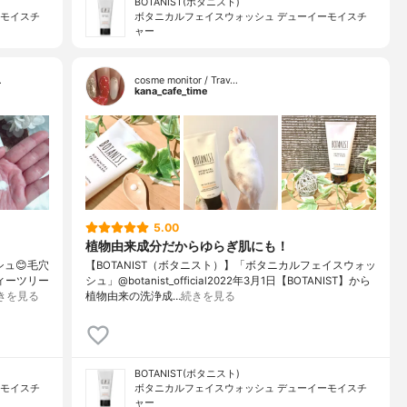
BOTANIST(ボタニスト)
ーモイスチ
ボタニカルフェイスウォッシュ デューイーモイスチ
ャー
…
cosme monitor / Trav…
kana_cafe_time
5.00
植物由来成分だからゆらぎ肌にも！
ュ😊毛穴
【BOTANIST（ボタニスト）】「ボタニカルフェイスウォッ
ィーツリー
シュ」@botanist_official2022年3月1日【BOTANIST】から
きを見る
植物由来の洗浄成…
続きを見る
BOTANIST(ボタニスト)
ーモイスチ
ボタニカルフェイスウォッシュ デューイーモイスチ
ャー