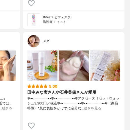
Bifesta(ビフェスタ)
泡洗顔 モイスト
メグ
5.00
田中みな実さんや石井美保さんが愛用
シュ」
✼••┈┈┈┈••✼••┈┈┈┈••✼アクセーヌリセットウォッ
最近では、
シュ3,300円／税込✼••┈┈┈┈••✼••┈┈┈┈••✼〈商品
…
続きを
特徴〉*肌に負担をかけずに余分な…
続きを見る