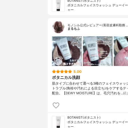
BOTANIST(ボタニスト)
ボタニカルフェイスウォッシュ デューイ
ャー
モノシル公式レビュアー/美容皮膚科勤務 
まるもふ
5.00
ボタニカル洗顔
肌タイプに合わせて選べる3種のフェイスウォッシ
トラブル(角栓や汚れによる目立ち)をケアするテ
配合。【DEWY MOISTURE】は、毛穴汚れを…
続
BOTANIST(ボタニスト)
ボタニカルフェイスウォッシュ デューイ
ャー