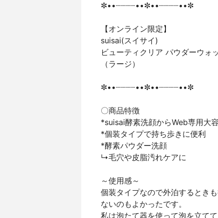
✼••┈┈┈┈••✼••┈┈┈┈••✼
【オンライン限定】
suisai(スイサイ)
ビューティクリア パウダーウォ
（ラージ）
✼••┈┈┈┈••✼••┈┈┈┈••✼
〇商品特徴
*suisai酵素洗顔からWeb専用
*個装タイプで持ち歩きに便利
*酵素パウダー洗顔
↳毛穴や皮脂汚れケアに
～使用感～
個装タイプなので外泊するときも
ないのもよかったです。
私は泡たて器を使って泡を立てて