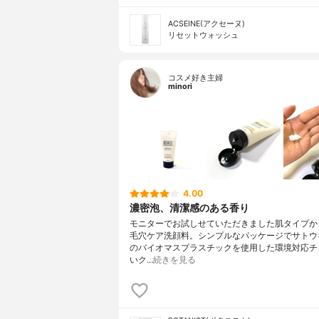
ACSEINE(アクセーヌ)
リセットウォッシュ
コスメ好き主婦
minori
4.00
濃密泡、清潔感のある香り
モニターでお試しせていただきました肌タイプか
毛穴ケア洗顔料。シンプルなパッケージでサトウ
のバイオマスプラスチックを使用した環境対応チ
いク…
続きを見る