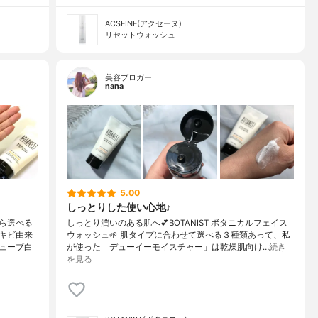
ACSEINE(アクセーヌ)
リセットウォッシュ
美容ブロガー
nana
5.00
しっとりした使い心地♪
ら選べる
しっとり潤いのある肌へ💕BOTANIST ボタニカルフェイス
キビ由来
ウォッシュ🌱 肌タイプに合わせて選べる３種類あって、私
ューブ白
が使った「デューイーモイスチャー」は乾燥肌向け…
続き
を見る