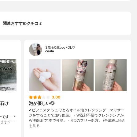
関連おすすめクチコミ
3歳＆0歳boy×OL🤍
coala
3.00
石け
泡が優しい◎
✔︎ビフェスタ シュワとろオイル泡クレンジング・マッサー
ジをすることで血行促進。・W洗顔不要でクレンジングか
ーです！＊
ら洗顔まで1本で可能。・4つのフリー処方。 (合成香…
続き
☝︎----
を見る