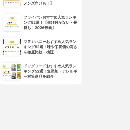
メンズ向けも！】
フライパンおすすめ人気ランキ
ング52選！【焦げ付かない・長
持ち！2026最新】
d program(d プログラム)
ALBION(アルビオン)
マヌカハニーおすすめ人気ラン
バイタライジング＆クリア ロ
フローラドリップ
キング52選！味や栄養価の高さ
ーション EX
3.99
(30)
を徹底比較・検証
¥6,545
4.01
(1)
¥3,279
ドッグフードおすすめ人気ラン
キング52選！無添加・アレルギ
ー対策商品を紹介