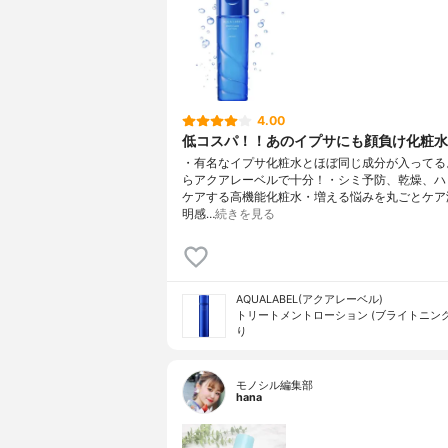
4.00
低コスパ！！あのイプサにも顔負け化粧水
・有名なイプサ化粧水とほぼ同じ成分が入ってる
らアクアレーベルで十分！・シミ予防、乾燥、ハ
ケアする高機能化粧水・増える悩みを丸ごとケア
明感…
続きを見る
AQUALABEL(アクアレーベル)
トリートメントローション (ブライトニング
り
モノシル編集部
hana