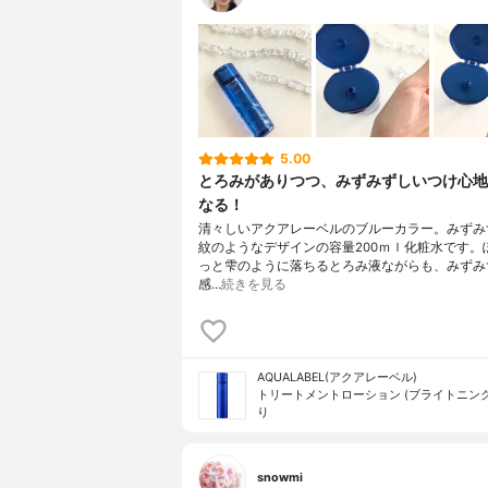
5.00
とろみがありつつ、みずみずしいつけ心地
なる！
清々しいアクアレーベルのブルーカラー。みずみ
紋のようなデザインの容量200ｍｌ化粧水です。
っと雫のように落ちるとろみ液ながらも、みずみ
感…
続きを見る
AQUALABEL(アクアレーベル)
トリートメントローション (ブライトニング
り
snowmi