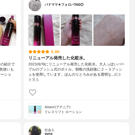
バドママ★フォロバ100◎
5.00
リニューアル発売した化粧水。
】の紹介で
2023/9/19にリニューアル発売した化粧水。大人っぽいパー
色使いも
プルのプッシュ式のボトル。朝晩の洗顔後に２～３プッシ
ローショ
ュを使用しています。ほんのりとろみがある透明な…
続き
を見る
Attenir(アテニア)
ドレスリフト ローション
社会人
yuna