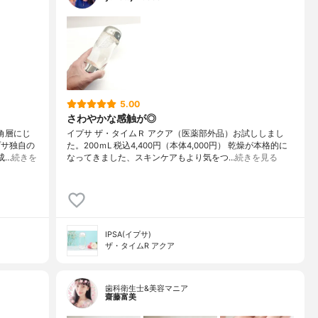
5.00
さわやかな感触が◎
角層にじ
イプサ ザ・タイムＲ アクア（医薬部外品）お試ししまし
プサ独自の
た。200ｍL 税込4,400円（本体4,000円） 乾燥が本格的に
成…
続きを
なってきました、スキンケアもより気をつ…
続きを見る
IPSA(イプサ)
ザ・タイムR アクア
歯科衛生士&美容マニア
齋藤富美