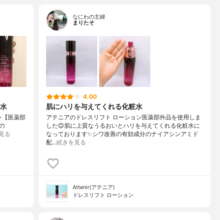
なにわの主婦
まりたそ
4.00
水
肌にハリを与えてくれる化粧水
ン【医薬部
アテニアのドレスリフト ローション医薬部外品を使用しま
の
した😊肌に上質なうるおいとハリを与えてくれる化粧水に
見る
なっております✨シワ改善の有効成分のナイアシンアミド
配…
続きを見る
Attenir(アテニア)
ドレスリフト ローション