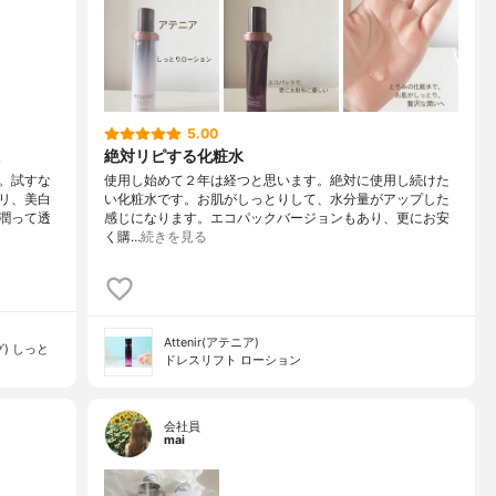
5.00
絶対リピする化粧水
。試すな
使用し始めて２年は経つと思います。絶対に使用し続けた
リ、美白
い化粧水です。お肌がしっとりして、水分量がアップした
潤って透
感じになります。エコパックバージョンもあり、更にお安
く購…
続きを見る
Attenir(アテニア)
) しっと
ドレスリフト ローション
会社員
mai