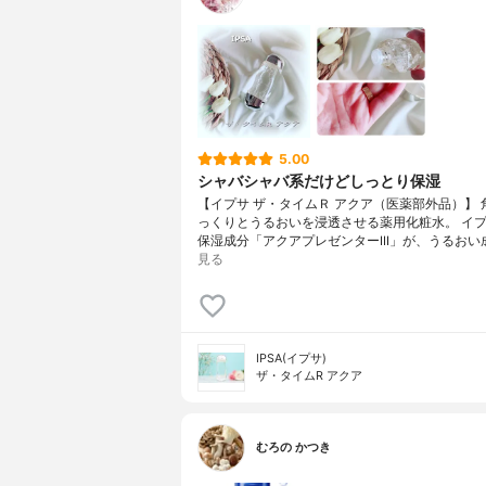
5.00
シャバシャバ系だけどしっとり保湿
【イプサ ザ・タイムＲ アクア（医薬部外品）】 
っくりとうるおいを浸透させる薬用化粧水。 イ
保湿成分「アクアプレゼンターIII」が、うるおい
見る
IPSA(イプサ)
ザ・タイムR アクア
むろの かつき