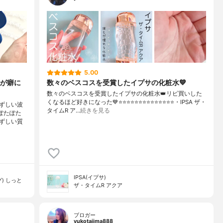
5.00
が癖に
数々のベスコスを受賞したイプサの化粧水💙
数々のベスコスを受賞したイプサの化粧水👑リピ買いした
くなるほど好きになった💙⭐️⭐️⭐️⭐️⭐️⭐️⭐️⭐️⭐️⭐️⭐️⭐️⭐️⭐️・IPSA ザ・
ずしい波
タイムR ア…
続きを見る
ぽたぽた
ずしい質
IPSA(イプサ)
) しっと
ザ・タイムR アクア
ブロガー
yukotajima888