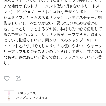
保水美容で、洗いたてのようなまとまるツヤ髪続く、リッ
チな補修オイルトリートメント(洗い流さないトリートメ
ント)。ピンク×ブルーのおしゃれなデザインボトル。プッ
シュタイプ。とろみのあるサラッとしたテクスチャー。馴
染みもいいし、べたつかない。思ったより軽めな着け心
地。しっとり、まとまるツヤ髪。私は毛先中心で使用して
るので重たさはなし。サラサラ感がキープできる。絡まり
にくいし指通りもいい。同シリーズのシャンプー&トリー
トメントとの併用で同じ香りなのも使いやすい。ウォータ
リーアップル＆ジャスミンの心ときほぐす香り。甘さ強め
な爽やかさのあるいい香りで癒し。ラックスらしいいい香
り。
LUX(ラックス)
バスグロウ ヘアオイル