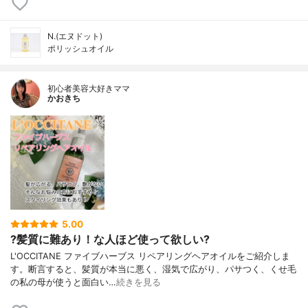
N.(エヌドット)
ポリッシュオイル
初心者美容大好きママ
かおきち
5.00
?髪質に難あり！な人ほど使って欲しい?
L'OCCITANE ファイブハーブス リペアリングヘアオイルをご紹介しま
す。断言すると、髪質が本当に悪く、湿気で広がり、パサつく、くせ毛
の私の母が使うと面白い…
続きを見る