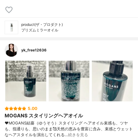
product(ザ・プロダクト)
プリズムミラーオイル
yk_free12636
5.00
MOGANS スタイリングヘアオイル
♥MOGANS結薔（ゆうそう）スタイリング ヘアオイル束感も、ツヤ
も、指通りも、思いのまま🥰天然の恵みを豊富に含み、束感とウェット
なヘアスタイルを演出してくれる…
続きを見る