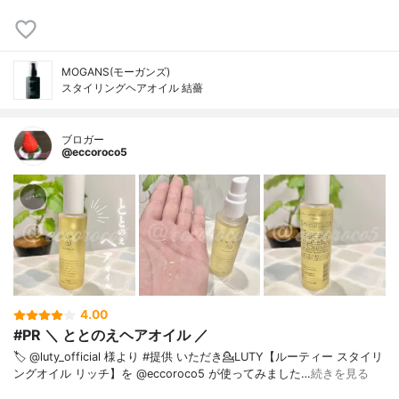
MOGANS(モーガンズ)
スタイリングヘアオイル 結薔
ブロガー
@eccoroco5
4.00
#PR ＼ ととのえヘアオイル ／
🏷️ @luty_official 様より #提供 いただき⁡💁LUTY【ルーティー スタイリ
ングオイル リッチ】を @eccoroco5 が使ってみました⁡⁡…
続きを見る