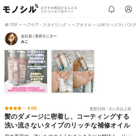
おすすめ商品がもらえる
クチコミポイ活サイト
TOP
ヘアケア・スタイリング
ヘアオイル
LUX(ラックス) バス
会社員 / 美容モニター
みこ
4.00
更新日時：6ヶ月以上前
髪のダメージに密着し、コーティングする
洗い流さないタイプのリッチな補修オイル