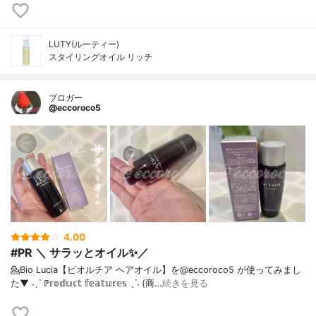
LUTY(ルーティー)
スタイリングオイル リッチ
ブロガー
@eccoroco5
4.00
#PR ＼ サラッとオイル✨／
💁Bio Lucia【ビオルチア ヘアオイル】を@eccoroco5 が使ってみまし
た⁡⁡⁡⁡▼⁡⁡ ˗ˏˋ ℙ𝕣𝕠𝕕𝕦𝕔𝕥 𝕗𝕖𝕒𝕥𝕦𝕣𝕖𝕤 ˎˊ˗ (商…
続きを見る