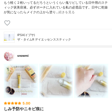
もう軽く２桁いってるだろうというくらい鬼リピしている日中用のステ
ィック状美容液。必ずポーチに入れている私の必需品です。日中に乾燥
が気になったらメイクの上から塗り…
続きを見る
IPSA(イプサ)
ザ・タイムR デイエッセンススティック
snowmi
5.00
しみ予防やニキビ痕に