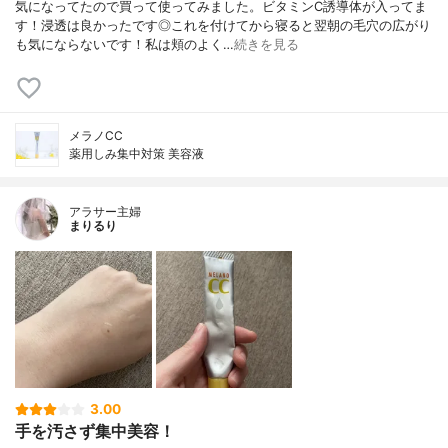
気になってたので買って使ってみました。ビタミンC誘導体が入ってま
す！浸透は良かったです◎これを付けてから寝ると翌朝の毛穴の広がり
も気にならないです！私は頬のよく…
続きを見る
メラノCC
薬用しみ集中対策 美容液
アラサー主婦
まりるり
3.00
手を汚さず集中美容！