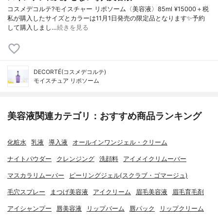
コスメデコルテ?モイスチャー リポソーム〈美容液〉85ml ¥15000＋税
私が購入したサイズとカラーは11月1日発売の限定品となります✨予約
して購入しまし…
続きを見る
DECORTÉ(コスメデコルテ)
モイスチュア リポソーム
美容液関連カテゴリ：おすすめ商品ランキング
化粧水
乳液
導入液
オールインワンジェル・クリーム
ナイトパウダー
クレンジング
洗顔料
アイメイクリムーバー
マスカラリムーバー
ピーリングジェル(スクラブ・ゴマージュ)
毛穴スプレー
まつげ美容液
アイクリーム
眉毛美容液
眉毛育毛剤
アイシャンプー
唇美容液
リップバーム
唇パック
リップクリーム