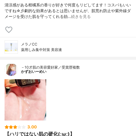
清涼感がある柑橘系の香りが好きで何度もリピしてます！コスパもいい
ですね☆彡劇的な効果があるとは思いませんが、肌荒れ防止や紫外線ダ
メージを受けた肌を守ってくれる効…
続きを見る
メラノCC
薬用しみ集中対策 美容液
－10才肌の美容愛好家／受賞歴複数
かずおいーめい
3.00
【ハリではない肌の硬化(;ω;)】