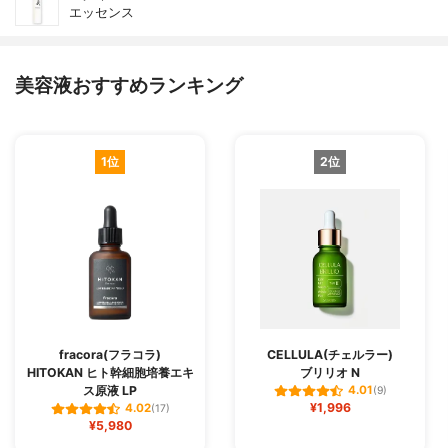
エッセンス
美容液おすすめランキング
1位
2位
fracora(フラコラ)
CELLULA(チェルラー)
HITOKAN ヒト幹細胞培養エキ
ブリリオ N
ス原液 LP
4.01
(9)
¥1,996
4.02
(17)
¥5,980