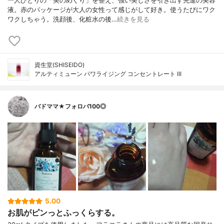
一人ひとりの「美のめぐり」を整え、強い美しさを引き出す先進の美容
液。赤のパッケージが大人の女性って感じがして好き。使うたびにワク
ワクしちゃう。洗顔後、化粧水の後…
続きを見る
資生堂(SHISEIDO)
アルティミューン パワライジング コンセントレート III
バドママ★フォロバ100◎
5.00
お肌がピンっとふっくらする。