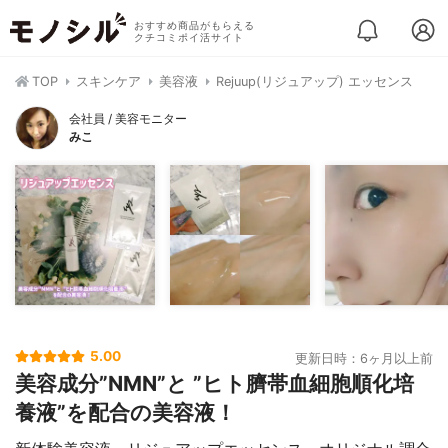
おすすめ商品がもらえる
クチコミポイ活サイト
TOP
スキンケア
美容液
Rejuup(リジュアップ) エッセンス
会社員 / 美容モニター
みこ
5.00
更新日時：6ヶ月以上前
美容成分”NMN”と ”ヒト臍帯血細胞順化培
養液”を配合の美容液！