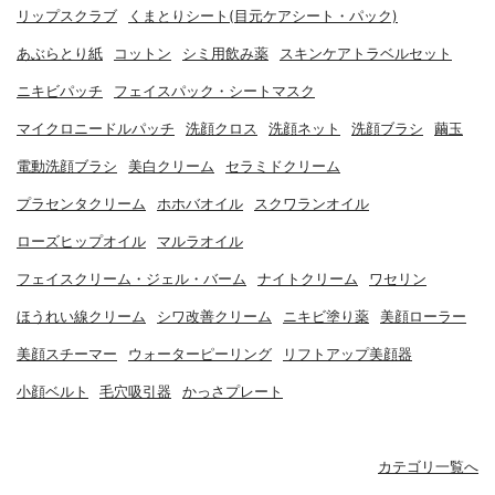
リップスクラブ
くまとりシート(目元ケアシート・パック)
あぶらとり紙
コットン
シミ用飲み薬
スキンケアトラベルセット
ニキビパッチ
フェイスパック・シートマスク
マイクロニードルパッチ
洗顔クロス
洗顔ネット
洗顔ブラシ
繭玉
電動洗顔ブラシ
美白クリーム
セラミドクリーム
プラセンタクリーム
ホホバオイル
スクワランオイル
ローズヒップオイル
マルラオイル
フェイスクリーム・ジェル・バーム
ナイトクリーム
ワセリン
ほうれい線クリーム
シワ改善クリーム
ニキビ塗り薬
美顔ローラー
美顔スチーマー
ウォーターピーリング
リフトアップ美顔器
小顔ベルト
毛穴吸引器
かっさプレート
カテゴリ一覧へ