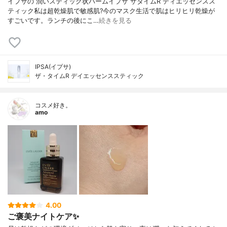
イプサの 潤いスティック状バームイプサ ザタイムR ディエッセンスス
ティック私は超乾燥肌で敏感肌?今のマスク生活で肌はヒリヒリ乾燥が
すごいです。ランチの後にこ…
続きを見る
IPSA(イプサ)
ザ・タイムR デイエッセンススティック
コスメ好き。
amo
4.00
ご褒美ナイトケア✨