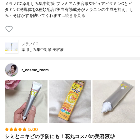
メラノCC薬用しみ集中対策 プレミアム美容液♡ピュアビタミンCとビ
タミンC誘導体を3種類配合?美白有効成分がメラニンの生成を抑え、し
み・そばかすを防いでくれます…
続きを見る
メラノCC
薬用しみ集中対策 美容液
r_cosme_room
5.00
シミとニキビの予防にも！花丸コスパの美容液◎