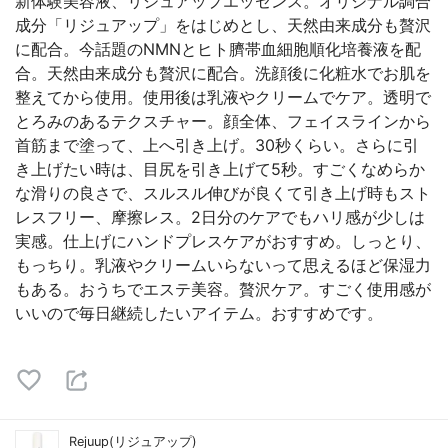
新体験美容液、リジュアップエッセンス。オリジナル調合
成分「リジュアップ」をはじめとし、天然由来成分も贅沢
に配合。今話題のNMNとヒト臍帯血細胞順化培養液を配
合。天然由来成分も贅沢に配合。洗顔後に化粧水でお肌を
整えてから使用。使用後は乳液やクリームでケア。透明で
とろみのあるテクスチャー。顔全体、フェイスラインから
首筋まで塗って、上へ引き上げ。30秒くらい。さらに引
き上げたい時は、目尻を引き上げて5秒。すごくなめらか
な滑りの良さで、スルスル伸びが良くて引き上げ時もスト
レスフリー、摩擦レス。2日分のケアでもハリ感が少しは
実感。仕上げにハンドプレスケアがおすすめ。しっとり、
もっちり。乳液やクリームいらないって思えるほど保湿力
もある。おうちでエステ美容。贅沢ケア。すごく使用感が
いいので毎日継続したいアイテム。おすすめです。
Rejuup(リジュアップ)