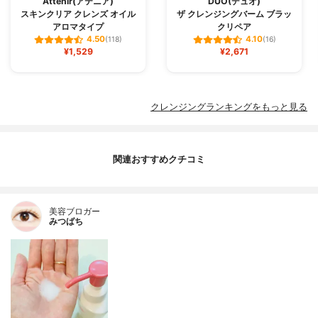
Attenir(アテニア)
DUO(デュオ)
スキンクリア クレンズ オイル
ザ クレンジングバーム ブラッ
アロマタイプ
クリペア
4.50
4.10
(118)
(16)
¥1,529
¥2,671
クレンジングランキングをもっと見る
関連おすすめクチコミ
美容ブロガー
みつばち