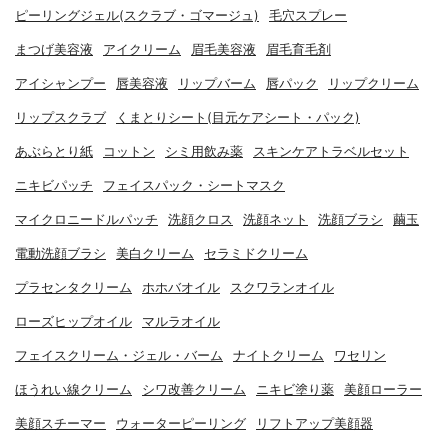
ピーリングジェル(スクラブ・ゴマージュ)
毛穴スプレー
まつげ美容液
アイクリーム
眉毛美容液
眉毛育毛剤
アイシャンプー
唇美容液
リップバーム
唇パック
リップクリーム
リップスクラブ
くまとりシート(目元ケアシート・パック)
あぶらとり紙
コットン
シミ用飲み薬
スキンケアトラベルセット
ニキビパッチ
フェイスパック・シートマスク
マイクロニードルパッチ
洗顔クロス
洗顔ネット
洗顔ブラシ
繭玉
電動洗顔ブラシ
美白クリーム
セラミドクリーム
プラセンタクリーム
ホホバオイル
スクワランオイル
ローズヒップオイル
マルラオイル
フェイスクリーム・ジェル・バーム
ナイトクリーム
ワセリン
ほうれい線クリーム
シワ改善クリーム
ニキビ塗り薬
美顔ローラー
美顔スチーマー
ウォーターピーリング
リフトアップ美顔器