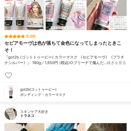
5.00
セピアモーヴは色が落ちて金色になってしまったときこ
そ！
『got2b (ゴットトゥービー) カラーマスク 《セピアモーヴ》《プラチ
ナシルバー》』 180g／1,650円 (税込)○ブリーチで傷んだ…
続きを見る
got2b(ゴットゥービー)
ボンディング・カラーマスク
スキンケア大好き
トラネコ