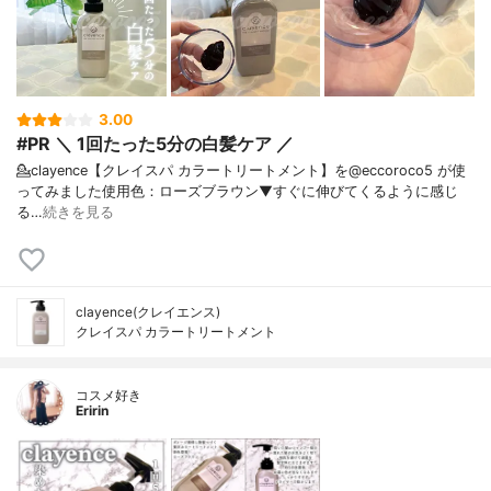
3.00
#PR ＼ 1回たった5分の白髪ケア ／
💁clayence【クレイスパ カラートリートメント】を@eccoroco5 が使
ってみました⁡⁡使用色：ローズブラウン⁡⁡⁡▼⁡⁡すぐに伸びてくるように感じ
る…
続きを見る
clayence(クレイエンス)
クレイスパ カラートリートメント
コスメ好き
Eririn