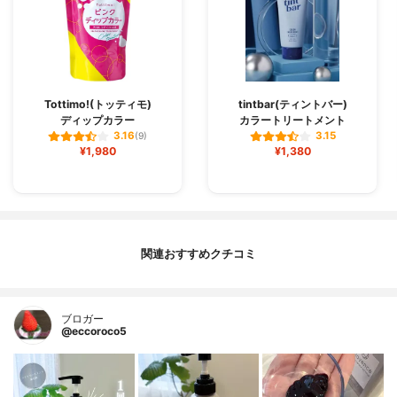
Tottimo!(トッティモ)
tintbar(ティントバー)
ディップカラー
カラートリートメント
3.16
3.15
(9)
¥1,980
¥1,380
関連おすすめクチコミ
ブロガー
@eccoroco5