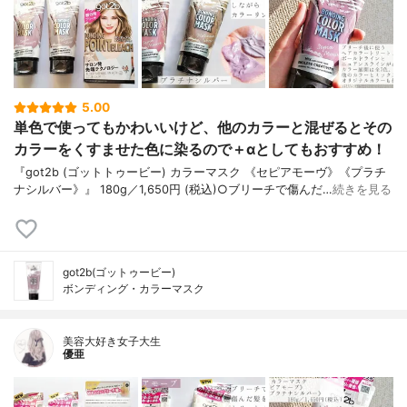
5.00
単色で使ってもかわいいけど、他のカラーと混ぜるとその
カラーをくすませた色に染るので＋‪α‬としてもおすすめ！
『got2b (ゴットトゥービー) カラーマスク 《セピアモーヴ》《プラチ
ナシルバー》』 180g／1,650円 (税込)○ブリーチで傷んだ…
続きを見る
got2b(ゴットゥービー)
ボンディング・カラーマスク
美容大好き女子大生
優亜