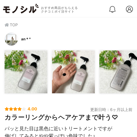
おすすめ商品がもらえる
クチコミポイ活サイト
TOP
an＊°
4.00
更新日時：6ヶ月以上前
カラーリングからヘアケアまで叶う♡
パッと見た目は黒色に近いトリートメントですが
伸ばしてみるとやや紫っぽい色味でした♪