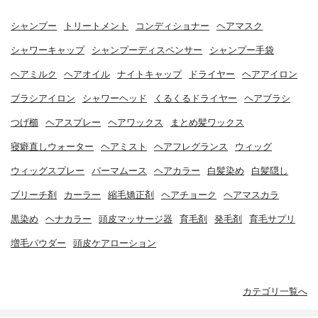
シャンプー
トリートメント
コンディショナー
ヘアマスク
シャワーキャップ
シャンプーディスペンサー
シャンプー手袋
ヘアミルク
ヘアオイル
ナイトキャップ
ドライヤー
ヘアアイロン
ブラシアイロン
シャワーヘッド
くるくるドライヤー
ヘアブラシ
つげ櫛
ヘアスプレー
ヘアワックス
まとめ髪ワックス
寝癖直しウォーター
ヘアミスト
ヘアフレグランス
ウィッグ
ウィッグスプレー
パーマムース
ヘアカラー
白髪染め
白髪隠し
ブリーチ剤
カーラー
縮毛矯正剤
ヘアチョーク
ヘアマスカラ
黒染め
ヘナカラー
頭皮マッサージ器
育毛剤
発毛剤
育毛サプリ
増毛パウダー
頭皮ケアローション
カテゴリ一覧へ