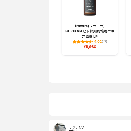
fracora(フラコラ)
HITOKAN ヒト幹細胞培養エキ
ス原液 LP
4.02
(17)
¥5,980
サウナ好き
miku