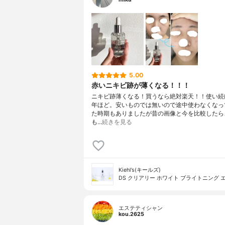
5.00
赤いニキビ跡が薄くなる！！！
ニキビ跡薄くなる！買うなら絶対楽天！！使い続
年ほど。安いものでは無いので途中使わなくなっ
た時期もありましたが昔の画像と今を比較したら
も…
続きを見る
Kiehl’s(キールズ)
DS クリアリー ホワイト ブライトニング 
エステティシャン
kou.2625