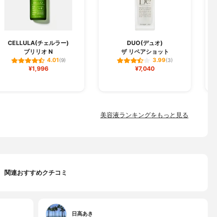
CELLULA(チェルラー)
DUO(デュオ)
ブリリオ N
ザ リペアショット
フ
4.01
3.99
(9)
(3)
¥1,996
¥7,040
美容液ランキングをもっと見る
関連おすすめクチコミ
日高あき