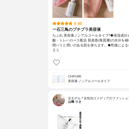
5.00
一石三鳥のプチプラ美容液
ちふれ 美容液ノンアルコールタイプ?●保湿成分
酸・トレハロース配合 肌表面(角質層)の水分を補
間ハリと潤いのある肌を保ちます。●乾燥による
見る
CHIFURE
美容液 ノンアルコールタイプ
元モデル＊女性向けメディアのファッショ
山﨑 りさ