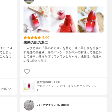
5.00
未来の肌の為に
けて3〜4
一人ひとりの「美のめぐり」を整え、強い美しさを引き出
てしまっ
す先進の美容液。赤のパッケージが大人の女性って感じが
こんなに
して好き。使うたびにワクワクしちゃう。洗顔後、化粧水
の後…
続きを見る
資生堂(SHISEIDO)
アルティミューン パワライジング コンセントレート
エッセンス
III
バドママ★フォロバ100◎