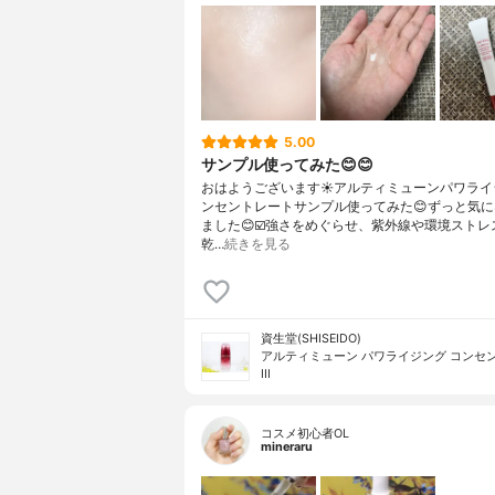
5.00
サンプル使ってみた😊😊
おはようございます☀アルティミューンパワライ
ンセントレートサンプル使ってみた😊ずっと気
ました😊☑️強さをめぐらせ、紫外線や環境ストレ
乾…
続きを見る
資生堂(SHISEIDO)
アルティミューン パワライジング コンセ
III
コスメ初心者OL
mineraru