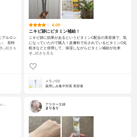
4.00
ニキビ跡にビタミン補給！
ヒアルロン
ニキビ跡に効果があるというビタミンC配合の美容液で、気
い、 長時
になっていたので購入！皮膚科で出されているビタミンC化
小…
続きを
粧水などと併用して、保湿しながらビタミン補給が出来
そ…
続きを見る
メラノCC
薬用しみ集中対策 美容液
ン…
アラサー主婦
まりるり