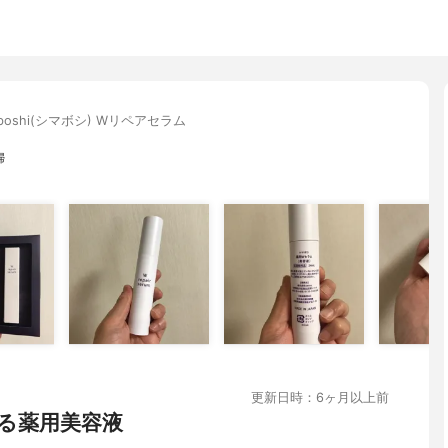
aboshi(シマボシ) Wリペアセラム
婦
更新日時：6ヶ月以上前
る薬用美容液