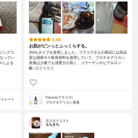
5.00
お肌がピンっとふっくらする。
ジングコ
30mLタイプを使用しました。フラコラさんの商品には高品
になってい
質な国産サケ軟骨原料を使用していて、プロテオグリカン
スによる
原液は少量でも浸透力が高く、コラーゲンやヒアルロン
酸…
続きを見る
fracora(フラコラ)
ントレート
プロテオグリカン原液
元スタイリスト
もちきち