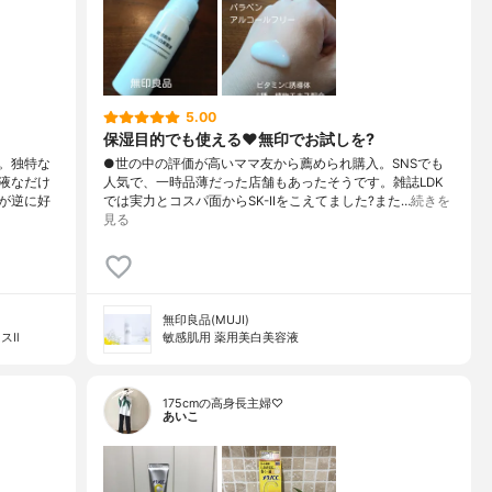
5.00
保湿目的でも使える♥️無印でお試しを?
。独特な
●世の中の評価が高いママ友から薦められ購入。SNSでも
液なだけ
人気で、一時品薄だった店舗もあったそうです。雑誌LDK
が逆に好
では実力とコスパ面からSK-IIをこえてました?また…
続きを
見る
無印良品(MUJI)
スⅡ
敏感肌用 薬用美白美容液
175cmの高身長主婦♡
あいこ