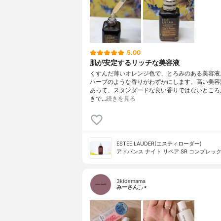
5.00
肌が安定するリッチな美容液
くすんだ薄いオレンジ色で、とろみのある美容液
ハーブのような香りがわずかにします。高い美容
あって、スタンダードな良い香りではないところ
きで…
続きを見る
ESTEE LAUDER(エスティローダー)
アドバンス ナイト リペア SR コンプレック
3kidsmama
みーさん¨̮⸝⋆