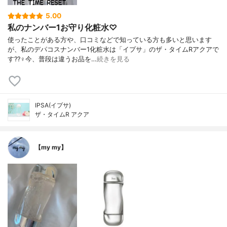
5.00
私のナンバー1お守り化粧水♡
使ったことがある方や、口コミなどで知っている方も多いと思います
が、私のデパコスナンバー1化粧水は「イプサ」のザ・タイムRアクアで
す??‍♀️今、普段は違うお品を…
続きを見る
IPSA(イプサ)
ザ・タイムR アクア
【my my】