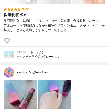
5.00
保湿化粧水✨
界面活性剤、鉱物油、シリコン、タール系色素、合成香料、パラベン、
アルコール不使用保湿しながら植物性プラセンタエキスがハリとツヤを
与えしっとりと浸透します☺︎ほの…
続きを見る
ETVOS(エトヴォス)
モイスチャライジングローション
Amebaブロガー＊Rina