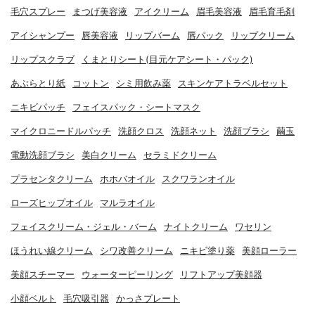
毛穴スプレー
まつげ美容液
アイクリーム
眉毛美容液
眉毛育毛剤
アイシャンプー
唇美容液
リップバーム
唇パック
リップクリーム
リップスクラブ
くまとりシート(目元ケアシート・パック)
あぶらとり紙
コットン
シミ用飲み薬
スキンケアトラベルセット
ニキビパッチ
フェイスパック・シートマスク
マイクロニードルパッチ
洗顔クロス
洗顔ネット
洗顔ブラシ
繭玉
電動洗顔ブラシ
美白クリーム
セラミドクリーム
プラセンタクリーム
ホホバオイル
スクワランオイル
ローズヒップオイル
マルラオイル
フェイスクリーム・ジェル・バーム
ナイトクリーム
ワセリン
ほうれい線クリーム
シワ改善クリーム
ニキビ塗り薬
美顔ローラー
美顔スチーマー
ウォーターピーリング
リフトアップ美顔器
小顔ベルト
毛穴吸引器
かっさプレート