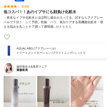
4.00
低コスパ！！あのイプサにも顔負け化粧水
・有名なイプサ化粧水とほぼ同じ成分が入ってる。試すならアクアレー
ベルで十分！・シミ予防、乾燥、ハリ、美白ケアする高機能化粧水・増
える悩みを丸ごとケア潤って透明感…
続きを見る
AQUALABEL(アクアレーベル)
トリートメントローション (ブライトニング) しっとり
歯科衛生士&美容マニア
齋藤富美