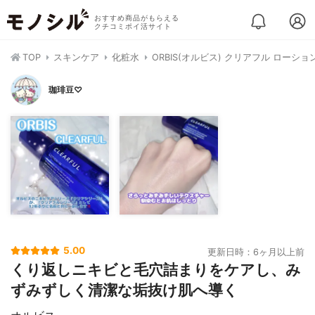
おすすめ商品がもらえる
クチコミポイ活サイト
TOP
スキンケア
化粧水
ORBIS(オルビス) クリアフル ローション
珈琲豆♡
5.00
更新日時：6ヶ月以上前
くり返しニキビと毛穴詰まりをケアし、み
ずみずしく清潔な垢抜け肌へ導く