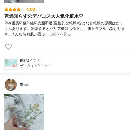
4.00
乾燥知らずのデパコス大人気化粧水♡
☑︎冷暖房☑︎紫外線☑︎皮脂不足(慢性的な乾燥)などなど乾燥の原因はたく
さんあります。乾燥するとバリア機能も低下し、肌トラブルへ繋がりま
す…そんな時お肌が喜ぶ、…
続きを見る
IPSA(イプサ)
ザ・タイムR アクア
寧nei