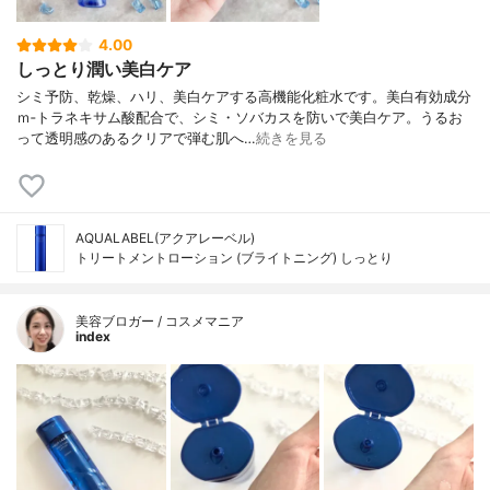
4.00
しっとり潤い美白ケア
シミ予防、乾燥、ハリ、美白ケアする高機能化粧水です。美白有効成分
ｍ‐トラネキサム酸配合で、シミ・ソバカスを防いで美白ケア。うるお
って透明感のあるクリアで弾む肌へ…
続きを見る
AQUALABEL(アクアレーベル)
トリートメントローション (ブライトニング) しっとり
美容ブロガー / コスメマニア
index