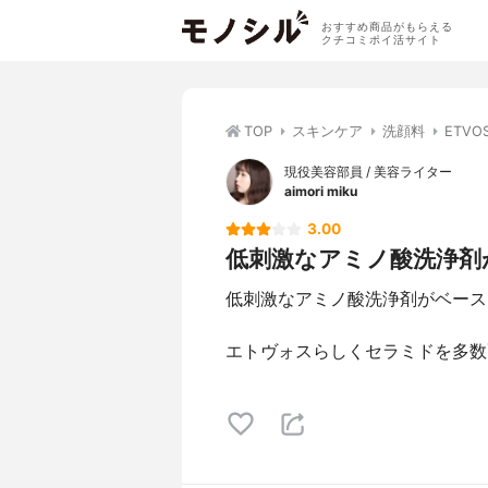
おすすめ商品がもらえる
クチコミポイ活サイト
TOP
スキンケア
洗顔料
ETV
現役美容部員 / 美容ライター
aimori miku
3.00
低刺激なアミノ酸洗浄剤がベ
低刺激なアミノ酸洗浄剤がベース
エトヴォスらしくセラミドを多数