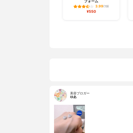
フォーム
3.99
(19)
¥550
美容ブロガー
ゆあ