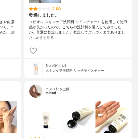
2.00
乾燥しました。
きや皮脂
《ビオレ スキンケア洗顔料 モイスチャー》を使用して使用
べく、ニ
感が良かったので、こちらの洗顔料を購入してみました
AC』…
続
が、普通に乾燥しました。乾燥してごわつくまでありまし
た…
続きを見る
Bioré(ビオレ)
スキンケア洗顔料 リッチモイスチャー
コスメ好き主婦
minori