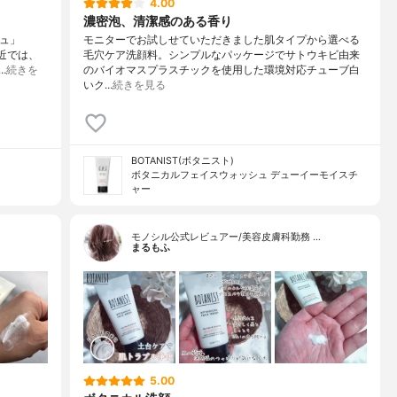
4.00
濃密泡、清潔感のある香り
シュ」
モニターでお試しせていただきました肌タイプから選べる
最近では、
毛穴ケア洗顔料。シンプルなパッケージでサトウキビ由来
…
続きを
のバイオマスプラスチックを使用した環境対応チューブ白
いク…
続きを見る
BOTANIST(ボタニスト)
ボタニカルフェイスウォッシュ デューイーモイスチ
ャー
モノシル公式レビュアー/美容皮膚科勤務 …
まるもふ
5.00