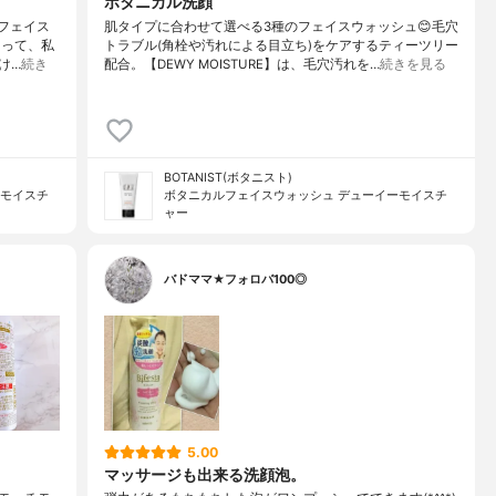
ボタニカル洗顔
ルフェイス
肌タイプに合わせて選べる3種のフェイスウォッシュ😊毛穴
あって、私
トラブル(角栓や汚れによる目立ち)をケアするティーツリー
け…
続き
配合。【DEWY MOISTURE】は、毛穴汚れを…
続きを見る
BOTANIST(ボタニスト)
ーモイスチ
ボタニカルフェイスウォッシュ デューイーモイスチ
ャー
バドママ★フォロバ100◎
5.00
マッサージも出来る洗顔泡。