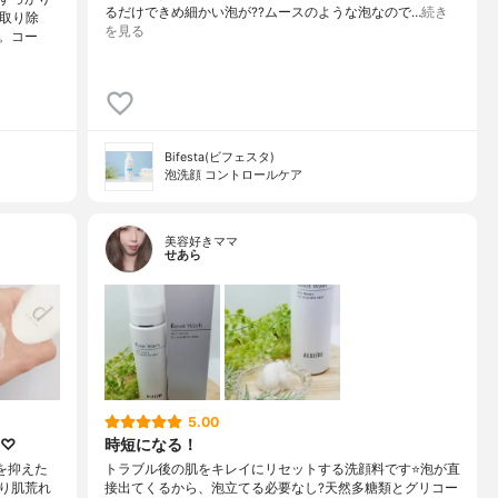
るだけできめ細かい泡が?‍?️ムースのような泡なので…
続き
く取り除
を見る
。コー
Bifesta(ビフェスタ)
泡洗顔 コントロールケア
美容好きママ
せあら
5.00
ム♡
時短になる！
を抑えた
トラブル後の肌をキレイにリセットする洗顔料です⭐泡が直
おり肌荒れ
接出てくるから、泡立てる必要なし?天然多糖類とグリコー