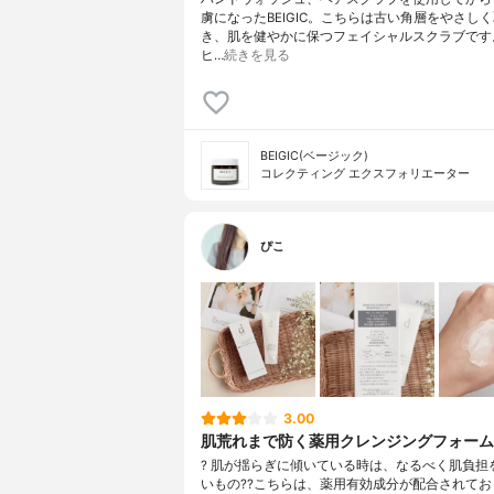
虜になったBEIGIC。こちらは古い角層をやさし
き、肌を健やかに保つフェイシャルスクラブです
ヒ…
続きを見る
BEIGIC(ベージック)
コレクティング エクスフォリエーター
ぴこ
3.00
肌荒れまで防く薬用クレンジングフォー
? 肌が揺らぎに傾いている時は、なるべく肌負担
いもの?? こちらは、薬用有効成分が配合されて