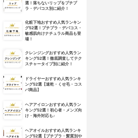
選！落ちないリップをプチプ
ラ・デパコス別に紹介！
化粧下地おすすめ人気ランキン
グ52選！プチプラ・デパコス・
敏感肌向けナチュラル商品も登
場！
クレンジングおすすめ人気ラン
キング52選！徹底調査してテク
スチャータイプ別に紹介！
4位
5位
ドライヤーおすすめ人気ランキ
ング52選【速乾・くせ毛・コス
パ商品】
ヘアアイロンおすすめ人気ラン
キング52選！初心者・メンズ向
け・海外対応も♪
PLUEST(プルエスト)
ORBIS(オルビス)
ヘアオイルおすすめ人気ランキ
マンナンジェリー ハイドロウ
オルビスユー ウォッシュ
ング52選【プチプラ・髪質別や