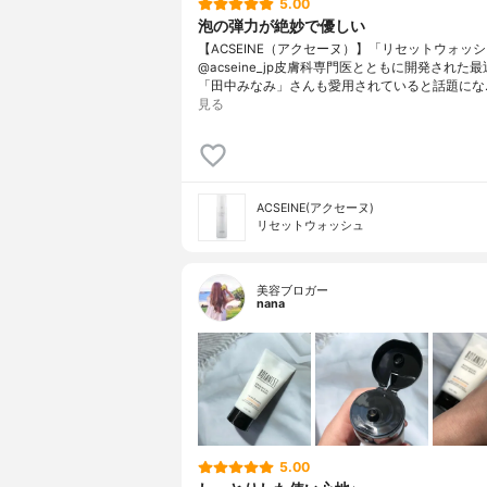
5.00
泡の弾力が絶妙で優しい
【ACSEINE（アクセーヌ）】「リセットウォッ
@acseine_jp皮膚科専門医とともに開発された
「田中みなみ」さんも愛用されていると話題にな
見る
ACSEINE(アクセーヌ)
リセットウォッシュ
美容ブロガー
nana
5.00