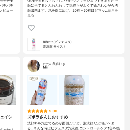
モッチモ
弾力があるもちもちした泡がワンプッシュでできます(*^^*)
パチパチ
顔に当てるとふわふわして気持ちがよくて癒されながら洗
レビュー
顔出来ます。泡を顔に広げ、20秒～30秒ほどマッ…
続きを
見る
Bifesta(ビフェスタ)
泡洗顔 モイスト
ただの美容好き
Mii
5.00
ェイシ
ズボラさんにおすすめ
洗顔料を泡立てるのが面倒だけど、泡洗顔だと泡がヘタ
る…そんな時はビフェスタ泡洗顔 コントロールケア❣️缶を振
すっかり