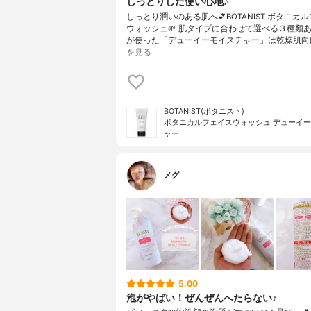
しっとりした使い心地♪
しっとり潤いのある肌へ💕BOTANIST ボタニカ
ウォッシュ🌱 肌タイプに合わせて選べる３種類
が使った「デューイーモイスチャー」は乾燥肌向
を見る
BOTANIST(ボタニスト)
ボタニカルフェイスウォッシュ デューイ
ャー
メグ
5.00
泡がやばい！ぜんぜんへたらない♪