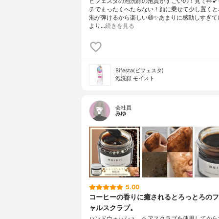
ビフェスタの泡洗顔の泡質がすごいの！見て👀
チでまったくへたらない！顔に乗せて少し置くと
泡が弾けるから楽しい😆✨あまりに感動しすぎて
より…
続きを見る
Bifesta(ビフェスタ)
泡洗顔 モイスト
会社員
みゆ
5.00
コーヒーの香りに癒されるとろっとろのフ
ャルスクラブ。
ハンドウォッシュ、ヘアスクラブを使用してから