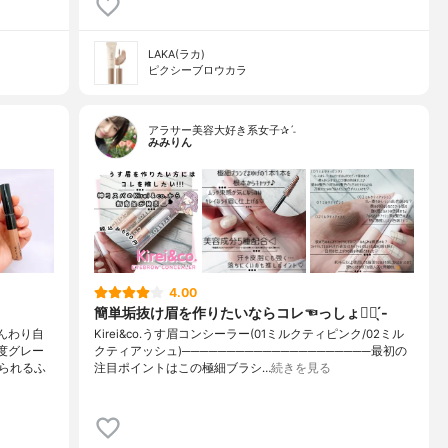
LAKA(ラカ)
ピクシーブロウカラ
アラサー美容大好き系女子✰ˊ˗
みみりん
4.00
簡単垢抜け眉を作りたいならコレ☜っしょ👍🏻 ̖́-
んわり自
Kirei&co.うす眉コンシーラー(01ミルクティピンク/02ミル
度グレー
クティアッシュ)─────────────────────最初の
られるふ
注目ポイントはこの極細ブラシ…
続きを見る