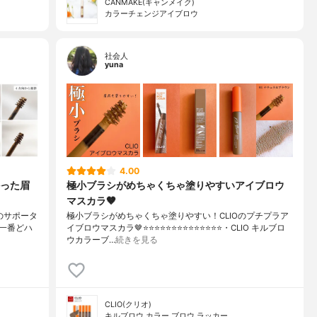
CANMAKE(キャンメイク)
カラーチェンジアイブロウ
社会人
yuna
4.00
った眉
極小ブラシがめちゃくちゃ塗りやすいアイブロウ
マスカラ🤎
今回のサポータ
極小ブラシがめちゃくちゃ塗りやすい！CLIOのプチプラア
一番どハ
イブロウマスカラ🤎⭐️⭐️⭐️⭐️⭐️⭐️⭐️⭐️⭐️⭐️⭐️⭐️⭐️⭐️・CLIO キルブロ
ウカラーブ…
続きを見る
CLIO(クリオ)
キルブロウ カラー ブロウ ラッカー