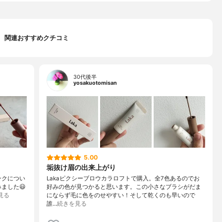
関連おすすめクチコミ
30代後半
yosakuotomisan
5.00
垢抜け眉の出来上がり
ンクについ
Lakaピクシーブロウカラロフトで購入。全7色あるのでお
ました😃
好みの色が見つかると思います。この小さなブラシがだま
見る
にならず毛に色をのせやすい！そして乾くのも早いので
誰…
続きを見る