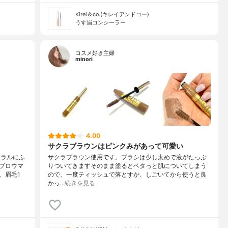
Kirei＆co.(キレイアンドコー)
うす眉コンシーラー
コスメ好き主婦
minori
4.00
サクラブラウンはピンクみがあって可愛い
ュラルにふ
サクラブラウン使用です。ブラシは少し太めで液がたっぷ
ブロウマ
りついてきますそのまま塗るとベタっと肌についてしまう
、眉毛1
ので、一度ティッシュで落とすか、しごいてから使うと良
かっ…
続きを見る