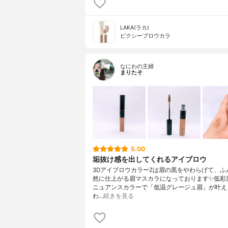
LAKA(ラカ)
ピクシーブロウカラ
なにわの主婦
まりたそ
5.00
垢抜け感を出してくれるアイブロウ
3DアイブロウカラーZは眉の黒をやわらげて、ふ
然に仕上がる眉マスカラになっております✨低彩
ニュアンスカラーで「低温グレージュ眉」が叶え
わ…
続きを見る