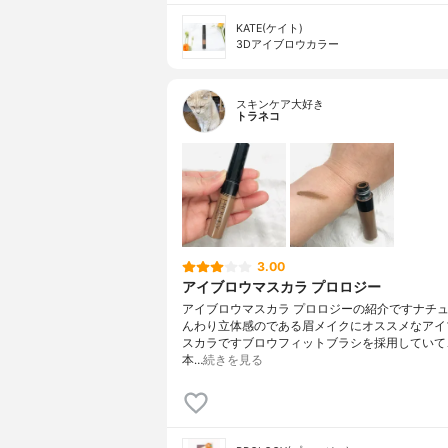
KATE(ケイト)
3Dアイブロウカラー
スキンケア大好き
トラネコ
3.00
アイブロウマスカラ プロロジー
アイブロウマスカラ プロロジーの紹介ですナチ
んわり立体感のである眉メイクにオススメなアイ
スカラですブロウフィットブラシを採用していて
本…
続きを見る