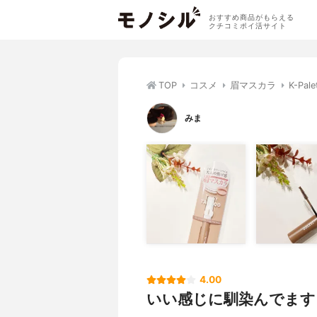
おすすめ商品がもらえる
クチコミポイ活サイト
TOP
コスメ
眉マスカラ
K-P
みま
4.00
いい感じに馴染んでます