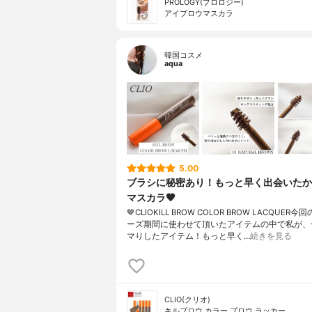
PROLOGY(プロロジー)
アイブロウマスカラ
韓国コスメ
aqua
5.00
ブラシに秘密あり！もっと早く出会いたか
マスカラ🤎
🤎CLIOKILL BROW COLOR BROW LACQUER
ーズ期間に使わせて頂いたアイテムの中で私が、
マりしたアイテム！もっと早く…
続きを見る
CLIO(クリオ)
キルブロウ カラー ブロウ ラッカー