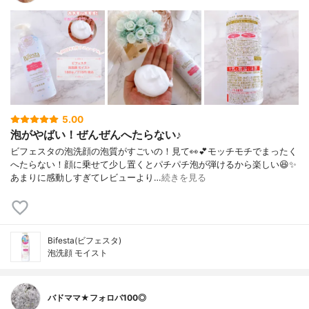
5.00
泡がやばい！ぜんぜんへたらない♪
ビフェスタの泡洗顔の泡質がすごいの！見て👀💕モッチモチでまったく
へたらない！顔に乗せて少し置くとパチパチ泡が弾けるから楽しい😆✨
あまりに感動しすぎてレビューより…
続きを見る
Bifesta(ビフェスタ)
泡洗顔 モイスト
バドママ★フォロバ100◎