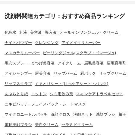
洗顔料関連カテゴリ：おすすめ商品ランキング
化粧水
乳液
美容液
導入液
オールインワンジェル・クリーム
ナイトパウダー
クレンジング
アイメイクリムーバー
マスカラリムーバー
ピーリングジェル(スクラブ・ゴマージュ)
毛穴スプレー
まつげ美容液
アイクリーム
眉毛美容液
眉毛育毛剤
アイシャンプー
唇美容液
リップバーム
唇パック
リップクリーム
リップスクラブ
くまとりシート(目元ケアシート・パック)
あぶらとり紙
コットン
シミ用飲み薬
スキンケアトラベルセット
ニキビパッチ
フェイスパック・シートマスク
マイクロニードルパッチ
洗顔クロス
洗顔ネット
洗顔ブラシ
繭玉
電動洗顔ブラシ
美白クリーム
セラミドクリーム
プラセンタクリーム
ホホバオイル
スクワランオイル