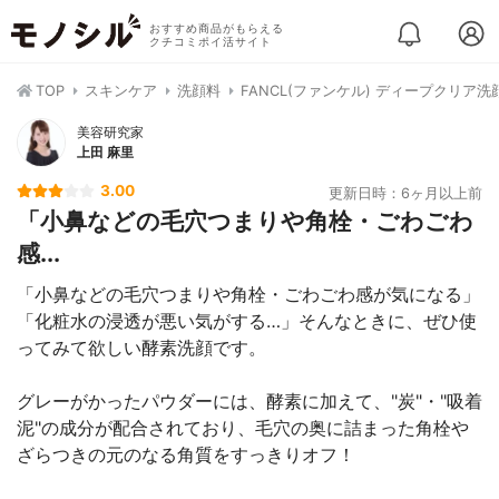
おすすめ商品がもらえる
クチコミポイ活サイト
TOP
スキンケア
洗顔料
FANCL(ファンケル) ディープクリア
美容研究家
上田 麻里
3.00
更新日時：6ヶ月以上前
「小鼻などの毛穴つまりや角栓・ごわごわ
感...
「小鼻などの毛穴つまりや角栓・ごわごわ感が気になる」
「化粧水の浸透が悪い気がする…」そんなときに、ぜひ使
ってみて欲しい酵素洗顔です。
グレーがかったパウダーには、酵素に加えて、"炭"・"吸着
泥"の成分が配合されており、毛穴の奥に詰まった角栓や
ざらつきの元のなる角質をすっきりオフ！