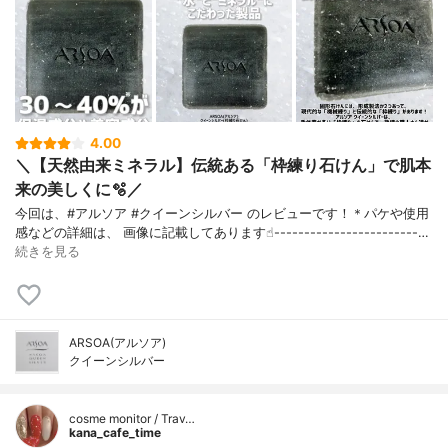
4.00
＼【天然由来ミネラル】伝統ある「枠練り石けん」で肌本
来の美しくに🫧／
今回は、#アルソア #クイーンシルバー のレビューです！＊パケや使用
感などの詳細は、 画像に記載してあります☝︎------------------------…
続きを見る
ARSOA(アルソア)
クイーンシルバー
cosme monitor / Trav…
kana_cafe_time