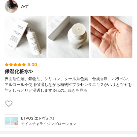
かず
5.00
保湿化粧水✨
界面活性剤、鉱物油、シリコン、タール系色素、合成香料、パラベン、
アルコール不使用保湿しながら植物性プラセンタエキスがハリとツヤを
与えしっとりと浸透します☺︎ほの…
続きを見る
ETVOS(エトヴォス)
モイスチャライジングローション