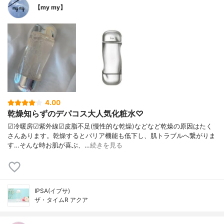
【my my】
4.00
乾燥知らずのデパコス大人気化粧水♡
☑︎冷暖房☑︎紫外線☑︎皮脂不足(慢性的な乾燥)などなど乾燥の原因はたく
さんあります。乾燥するとバリア機能も低下し、肌トラブルへ繋がりま
す…そんな時お肌が喜ぶ、…
続きを見る
IPSA(イプサ)
ザ・タイムR アクア