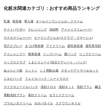
化粧水関連カテゴリ：おすすめ商品ランキング
乳液
美容液
導入液
オールインワンジェル・クリーム
ナイトパウダー
クレンジング
洗顔料
アイメイクリムーバー
マスカラリムーバー
ピーリングジェル(スクラブ・ゴマージュ)
毛穴スプレー
まつげ美容液
アイクリーム
眉毛美容液
眉毛育毛剤
アイシャンプー
唇美容液
リップバーム
唇パック
リップクリーム
リップスクラブ
くまとりシート(目元ケアシート・パック)
あぶらとり紙
コットン
シミ用飲み薬
スキンケアトラベルセット
ニキビパッチ
フェイスパック・シートマスク
マイクロニードルパッチ
洗顔クロス
洗顔ネット
洗顔ブラシ
繭玉
電動洗顔ブラシ
美白クリーム
セラミドクリーム
プラセンタクリーム
ホホバオイル
スクワランオイル