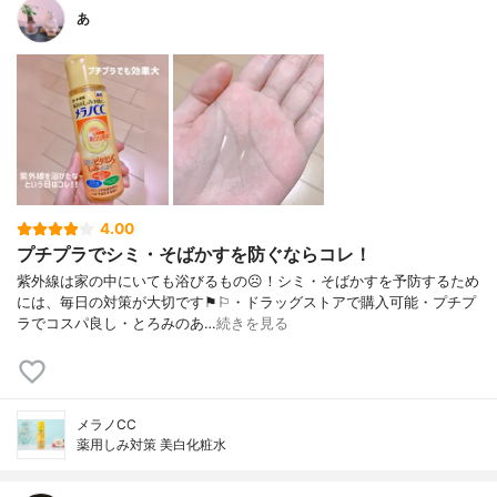
あ
4.00
プチプラでシミ・そばかすを防ぐならコレ！
紫外線は家の中にいても浴びるもの☹︎！シミ・そばかすを予防するため
には、毎日の対策が大切です⚑︎⚐︎・ドラッグストアで購入可能・プチプ
ラでコスパ良し・とろみのあ…
続きを見る
メラノCC
薬用しみ対策 美白化粧水