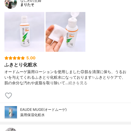
なにわの主婦
まりたそ
5.00
ふきとり化粧水
オードムーゲ薬用ローションを使用しました😊肌を清潔に保ち、うるお
いを与えてくれるふきとり化粧水になっております✨ふきとりケアで、
肌の余分な汚れや皮脂を取り除いて…
続きを見る
EAUDE MUGE(オードムーゲ)
薬用保湿化粧水