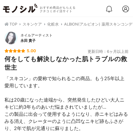
おすすめ商品がもらえる
クチコミポイ活サイト
TOP
スキンケア
化粧水
ALBION(アルビオン) 薬用スキンコン
ネイルアーティスト
永田 貴子
5.00
更新日時：6ヶ月以上前
何をしても解決しなかった肌トラブルの救
世主
「スキコン」の愛称で知られるこの商品。もう25年以上
愛用しています。
私は20歳になった途端から、突然発生したひどい大人ニ
キビに約3年ものあいだ悩まされていましたが…
この製品に出会って使用するようになり、赤ニキビはみる
みる消え、クレーターのように凸凹なニキビ跡もふさが
り、2年で肌が元通りに蘇りました。