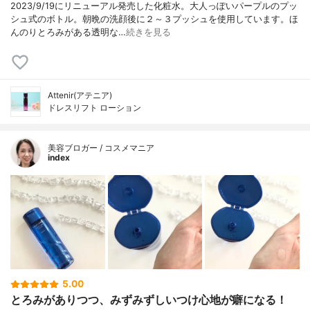
2023/9/19にリニューアル発売した化粧水。大人っぽいパープルのプッ
シュ式のボトル。朝晩の洗顔後に２～３プッシュを使用しています。ほ
んのりとろみがある透明な…
続きを見る
Attenir(アテニア)
ドレスリフト ローション
美容ブロガー / コスメマニア
index
5.00
とろみがありつつ、みずみずしいつけ心地が癖になる！