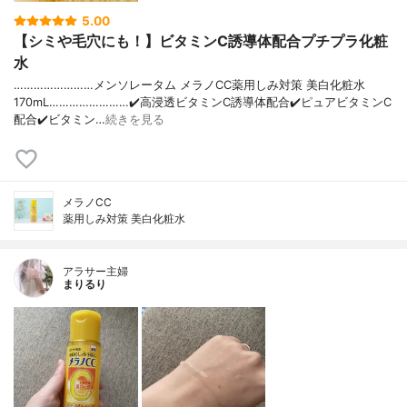
5.00
【シミや毛穴にも！】ビタミンC誘導体配合プチプラ化粧
水
……………………メンソレータム メラノCC薬用しみ対策 美白化粧水
170mL……………………✔️高浸透ビタミンC誘導体配合✔️ピュアビタミンC
配合✔️ビタミン…
続きを見る
メラノCC
薬用しみ対策 美白化粧水
アラサー主婦
まりるり