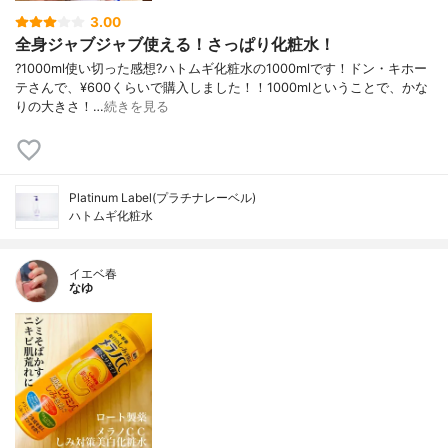
3.00
全身ジャブジャブ使える！さっぱり化粧水！
?1000ml使い切った感想?ハトムギ化粧水の1000mlです！ドン・キホー
テさんで、¥600くらいで購入しました！！1000mlということで、かな
りの大きさ！…
続きを見る
Platinum Label(プラチナレーベル)
ハトムギ化粧水
イエベ春
なゆ