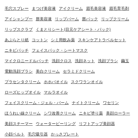
毛穴スプレー
まつげ美容液
アイクリーム
眉毛美容液
眉毛育毛剤
アイシャンプー
唇美容液
リップバーム
唇パック
リップクリーム
リップスクラブ
くまとりシート(目元ケアシート・パック)
あぶらとり紙
コットン
シミ用飲み薬
スキンケアトラベルセット
ニキビパッチ
フェイスパック・シートマスク
マイクロニードルパッチ
洗顔クロス
洗顔ネット
洗顔ブラシ
繭玉
電動洗顔ブラシ
美白クリーム
セラミドクリーム
プラセンタクリーム
ホホバオイル
スクワランオイル
ローズヒップオイル
マルラオイル
フェイスクリーム・ジェル・バーム
ナイトクリーム
ワセリン
ほうれい線クリーム
シワ改善クリーム
ニキビ塗り薬
美顔ローラー
美顔スチーマー
ウォーターピーリング
リフトアップ美顔器
小顔ベルト
毛穴吸引器
かっさプレート