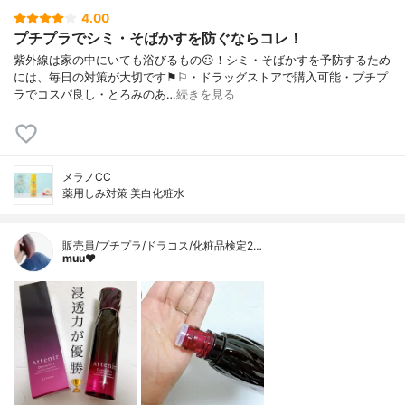
4.00
プチプラでシミ・そばかすを防ぐならコレ！
紫外線は家の中にいても浴びるもの☹︎！シミ・そばかすを予防するため
には、毎日の対策が大切です⚑︎⚐︎・ドラッグストアで購入可能・プチプ
ラでコスパ良し・とろみのあ…
続きを見る
メラノCC
薬用しみ対策 美白化粧水
販売員/プチプラ/ドラコス/化粧品検定2…
muu❤︎