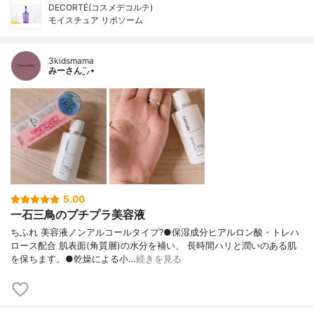
DECORTÉ(コスメデコルテ)
モイスチュア リポソーム
3kidsmama
みーさん¨̮⸝⋆
5.00
一石三鳥のプチプラ美容液
ちふれ 美容液ノンアルコールタイプ?●保湿成分ヒアルロン酸・トレハ
ロース配合 肌表面(角質層)の水分を補い、 長時間ハリと潤いのある肌
を保ちます。●乾燥による小…
続きを見る