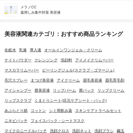
メラノCC
薬用しみ集中対策 美容液
美容液関連カテゴリ：おすすめ商品ランキング
化粧水
乳液
導入液
オールインワンジェル・クリーム
ナイトパウダー
クレンジング
洗顔料
アイメイクリムーバー
マスカラリムーバー
ピーリングジェル(スクラブ・ゴマージュ)
毛穴スプレー
まつげ美容液
アイクリーム
眉毛美容液
眉毛育毛剤
アイシャンプー
唇美容液
リップバーム
唇パック
リップクリーム
リップスクラブ
くまとりシート(目元ケアシート・パック)
あぶらとり紙
コットン
シミ用飲み薬
スキンケアトラベルセット
ニキビパッチ
フェイスパック・シートマスク
マイクロニードルパッチ
洗顔クロス
洗顔ネット
洗顔ブラシ
繭玉