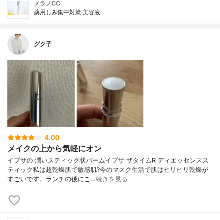
メラノCC
薬用しみ集中対策 美容液
グク子
4.00
メイクの上から気軽にオン
イプサの 潤いスティック状バームイプサ ザタイムR ディエッセンスス
ティック私は超乾燥肌で敏感肌?今のマスク生活で肌はヒリヒリ乾燥が
すごいです。ランチの後にこ…
続きを見る