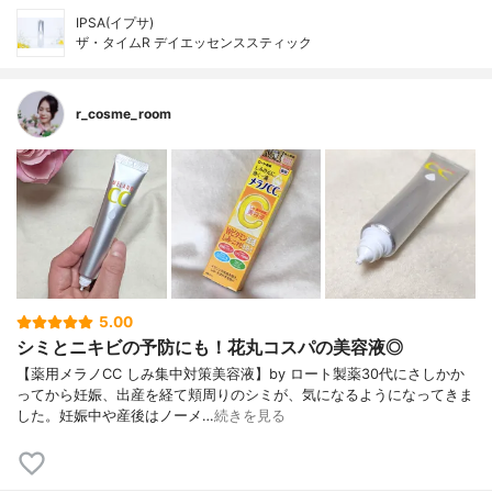
IPSA(イプサ)
ザ・タイムR デイエッセンススティック
r_cosme_room
5.00
シミとニキビの予防にも！花丸コスパの美容液◎
【薬用メラノCC しみ集中対策美容液】by ロート製薬30代にさしかか
ってから妊娠、出産を経て頬周りのシミが、気になるようになってきま
した。妊娠中や産後はノーメ…
続きを見る