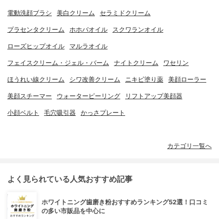
電動洗顔ブラシ
美白クリーム
セラミドクリーム
プラセンタクリーム
ホホバオイル
スクワランオイル
ローズヒップオイル
マルラオイル
フェイスクリーム・ジェル・バーム
ナイトクリーム
ワセリン
ほうれい線クリーム
シワ改善クリーム
ニキビ塗り薬
美顔ローラー
美顔スチーマー
ウォーターピーリング
リフトアップ美顔器
小顔ベルト
毛穴吸引器
かっさプレート
カテゴリ一覧へ
よく見られている人気おすすめ記事
ホワイトニング歯磨き粉おすすめランキング52選！口コミ
の多い市販品を中心に