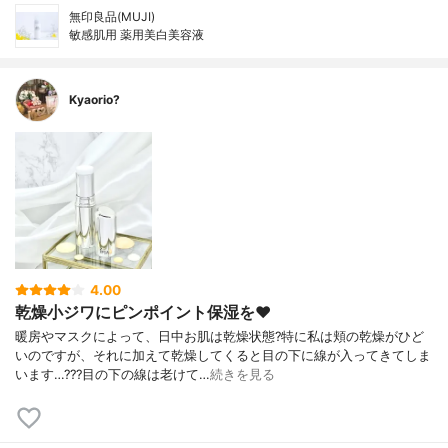
無印良品(MUJI)
敏感肌用 薬用美白美容液
Kyaorio?
4.00
乾燥小ジワにピンポイント保湿を❤️
暖房やマスクによって、日中お肌は乾燥状態?特に私は頬の乾燥がひど
いのですが、それに加えて乾燥してくると目の下に線が入ってきてしま
います…???目の下の線は老けて…
続きを見る