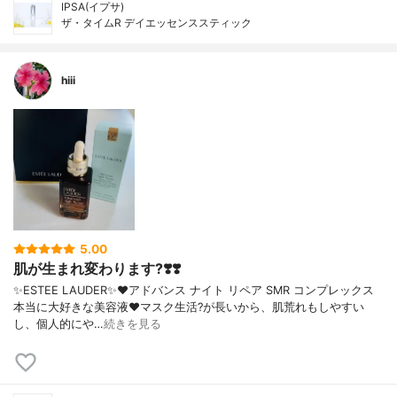
IPSA(イプサ)
ザ・タイムR デイエッセンススティック
hiii
5.00
肌が生まれ変わります?❣️❣️
✨ESTEE LAUDER✨❤︎アドバンス ナイト リペア SMR コンプレックス
本当に大好きな美容液❤️マスク生活?が長いから、肌荒れもしやすい
し、個人的にや…
続きを見る