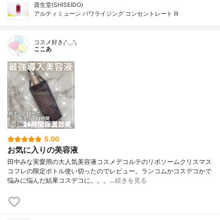
資生堂(SHISEIDO)
アルティミューン パワライジング コンセントレート III
コスメ好き₍ᐢ.ˬ.ᐢ₎
ここあ
5.00
お気に入りの美容液
田中みな実愛用の大人気美容液コスメデコルテのリポソームクリスマス
コフレの限定ボトル使い切ったのでレビュー。ランコムかコスデコかで
悩みに悩んだ結果コスデコに。。。…
続きを見る