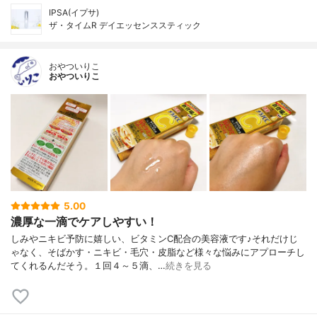
IPSA(イプサ)
ザ・タイムR デイエッセンススティック
おやついりこ
おやついりこ
5.00
濃厚な一滴でケアしやすい！
しみやニキビ予防に嬉しい、ビタミンC配合の美容液です♪それだけじ
ゃなく、そばかす・ニキビ・毛穴・皮脂など様々な悩みにアプローチし
てくれるんだそう。１回４～５滴、…
続きを見る