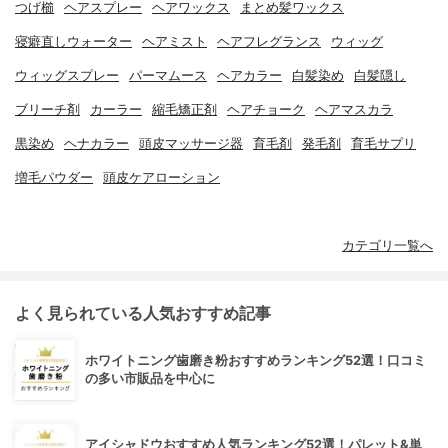
つげ櫛
ヘアスプレー
ヘアワックス
まとめ髪ワックス
寝癖直しウォーター
ヘアミスト
ヘアフレグランス
ウィッグ
ウィッグスプレー
パーマムース
ヘアカラー
白髪染め
白髪隠し
ブリーチ剤
カーラー
縮毛矯正剤
ヘアチョーク
ヘアマスカラ
黒染め
ヘナカラー
頭皮マッサージ器
育毛剤
発毛剤
育毛サプリ
増毛パウダー
頭皮ケアローション
カテゴリ一覧へ
よく見られている人気おすすめ記事
ホワイトニング歯磨き粉おすすめランキング52選！口コミ
の多い市販品を中心に
アイシャドウおすすめ人気ランキング52選！パレット&単