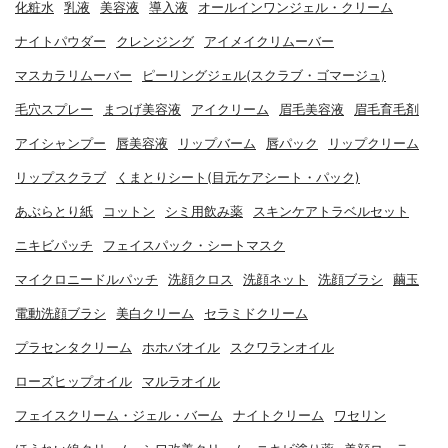
化粧水
乳液
美容液
導入液
オールインワンジェル・クリーム
ナイトパウダー
クレンジング
アイメイクリムーバー
マスカラリムーバー
ピーリングジェル(スクラブ・ゴマージュ)
毛穴スプレー
まつげ美容液
アイクリーム
眉毛美容液
眉毛育毛剤
アイシャンプー
唇美容液
リップバーム
唇パック
リップクリーム
リップスクラブ
くまとりシート(目元ケアシート・パック)
あぶらとり紙
コットン
シミ用飲み薬
スキンケアトラベルセット
ニキビパッチ
フェイスパック・シートマスク
マイクロニードルパッチ
洗顔クロス
洗顔ネット
洗顔ブラシ
繭玉
電動洗顔ブラシ
美白クリーム
セラミドクリーム
プラセンタクリーム
ホホバオイル
スクワランオイル
ローズヒップオイル
マルラオイル
フェイスクリーム・ジェル・バーム
ナイトクリーム
ワセリン