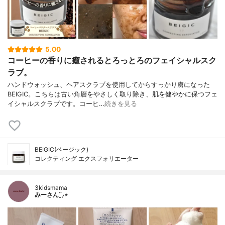
5.00
コーヒーの香りに癒されるとろっとろのフェイシャルスク
ラブ。
ハンドウォッシュ、ヘアスクラブを使用してからすっかり虜になった
BEIGIC。こちらは古い角層をやさしく取り除き、肌を健やかに保つフェ
イシャルスクラブです。コーヒ…
続きを見る
BEIGIC(ベージック)
コレクティング エクスフォリエーター
3kidsmama
みーさん¨̮⸝⋆