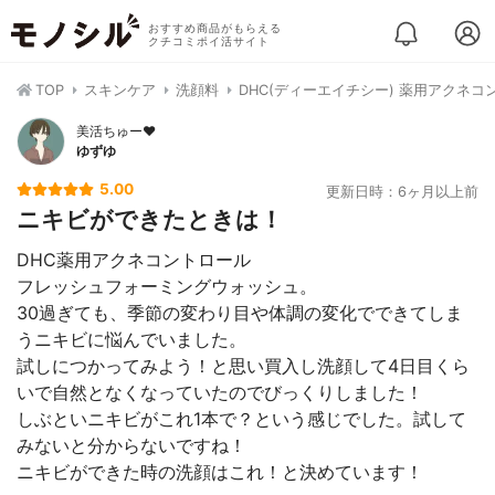
おすすめ商品がもらえる
クチコミポイ活サイト
TOP
スキンケア
洗顔料
DHC(ディーエイチシー) 薬用アクネ
美活ちゅー❤️
ゆずゆ
5.00
更新日時：6ヶ月以上前
ニキビができたときは！
DHC薬用アクネコントロール
フレッシュフォーミングウォッシュ。
30過ぎても、季節の変わり目や体調の変化でできてしま
うニキビに悩んでいました。
試しにつかってみよう！と思い買入し洗顔して4日目くら
いで自然となくなっていたのでびっくりしました！
しぶといニキビがこれ1本で？という感じでした。試して
みないと分からないですね！
ニキビができた時の洗顔はこれ！と決めています！