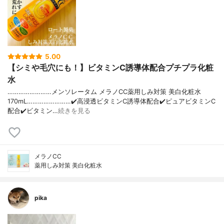
5.00
【シミや毛穴にも！】ビタミンC誘導体配合プチプラ化粧
水
……………………メンソレータム メラノCC薬用しみ対策 美白化粧水
170mL……………………✔️高浸透ビタミンC誘導体配合✔️ピュアビタミンC
配合✔️ビタミン…
続きを見る
メラノCC
薬用しみ対策 美白化粧水
pika