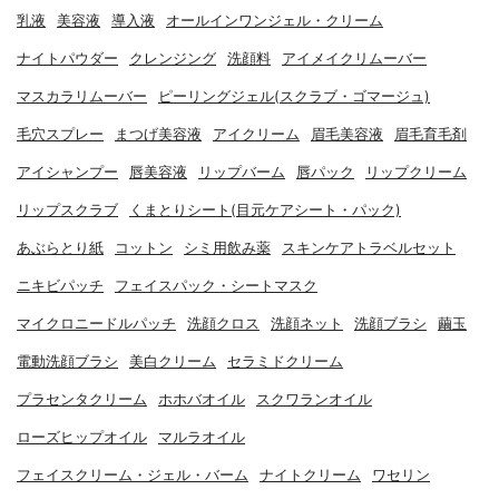
乳液
美容液
導入液
オールインワンジェル・クリーム
ナイトパウダー
クレンジング
洗顔料
アイメイクリムーバー
マスカラリムーバー
ピーリングジェル(スクラブ・ゴマージュ)
毛穴スプレー
まつげ美容液
アイクリーム
眉毛美容液
眉毛育毛剤
アイシャンプー
唇美容液
リップバーム
唇パック
リップクリーム
リップスクラブ
くまとりシート(目元ケアシート・パック)
あぶらとり紙
コットン
シミ用飲み薬
スキンケアトラベルセット
ニキビパッチ
フェイスパック・シートマスク
マイクロニードルパッチ
洗顔クロス
洗顔ネット
洗顔ブラシ
繭玉
電動洗顔ブラシ
美白クリーム
セラミドクリーム
プラセンタクリーム
ホホバオイル
スクワランオイル
ローズヒップオイル
マルラオイル
フェイスクリーム・ジェル・バーム
ナイトクリーム
ワセリン