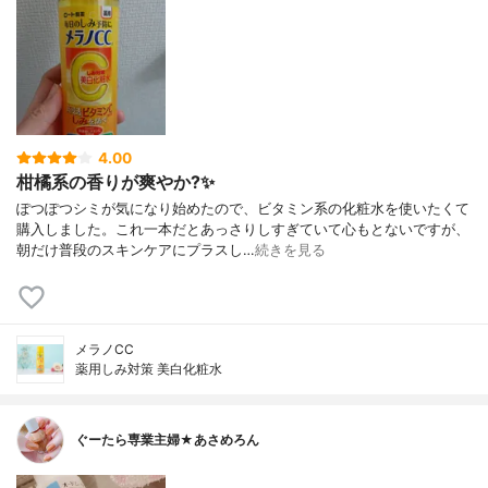
4.00
柑橘系の香りが爽やか?✨
ぽつぽつシミが気になり始めたので、ビタミン系の化粧水を使いたくて
購入しました。これ一本だとあっさりしすぎていて心もとないですが、
朝だけ普段のスキンケアにプラスし…
続きを見る
メラノCC
薬用しみ対策 美白化粧水
ぐーたら専業主婦★あさめろん