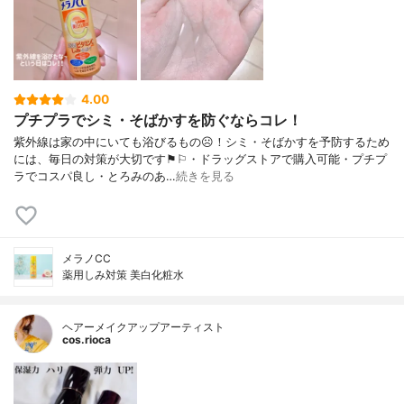
4.00
プチプラでシミ・そばかすを防ぐならコレ！
紫外線は家の中にいても浴びるもの☹︎！シミ・そばかすを予防するため
には、毎日の対策が大切です⚑︎⚐︎・ドラッグストアで購入可能・プチプ
ラでコスパ良し・とろみのあ…
続きを見る
メラノCC
薬用しみ対策 美白化粧水
ヘアーメイクアップアーティスト
cos.rioca