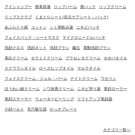
アイシャンプー
唇美容液
リップバーム
唇パック
リップクリーム
リップスクラブ
くまとりシート(目元ケアシート・パック)
あぶらとり紙
コットン
シミ用飲み薬
ニキビパッチ
フェイスパック・シートマスク
マイクロニードルパッチ
洗顔クロス
洗顔ネット
洗顔ブラシ
繭玉
電動洗顔ブラシ
美白クリーム
セラミドクリーム
プラセンタクリーム
ホホバオイル
スクワランオイル
ローズヒップオイル
マルラオイル
フェイスクリーム・ジェル・バーム
ナイトクリーム
ワセリン
ほうれい線クリーム
シワ改善クリーム
ニキビ塗り薬
美顔ローラー
美顔スチーマー
ウォーターピーリング
リフトアップ美顔器
小顔ベルト
毛穴吸引器
かっさプレート
カテゴリ一覧へ