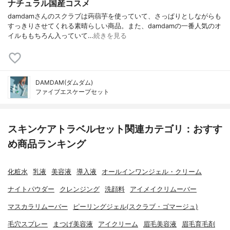
ナチュラル国産コスメ
damdamさんのスクラブは蒟蒻芋を使っていて、さっぱりとしながらも
すっきりさせてくれる素晴らしい商品。また、damdamの一番人気のオ
イルももちろん入っていて…
続きを見る
DAMDAM(ダムダム)
ファイブエスケープセット
スキンケアトラベルセット関連カテゴリ：おすす
め商品ランキング
化粧水
乳液
美容液
導入液
オールインワンジェル・クリーム
ナイトパウダー
クレンジング
洗顔料
アイメイクリムーバー
マスカラリムーバー
ピーリングジェル(スクラブ・ゴマージュ)
毛穴スプレー
まつげ美容液
アイクリーム
眉毛美容液
眉毛育毛剤