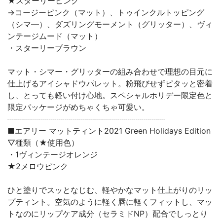
★スターリーピンク
→コージーピンク（マット）、トゥインクルトッピング
（シマ―）、ダズリングモーメント（グリッター）、ヴィ
ンテージムード（マット）
・スターリーブラウン
マット・シマー・グリッターの組み合わせで理想の目元に
仕上げるアイシャドウパレット。粉飛びせずピタッと密着
し、とっても軽い付け心地。スペシャルホリデー限定色と
限定パッケージがめちゃくちゃ可愛い。
┈┈┈┈┈┈┈┈┈┈┈┈┈┈┈┈┈┈┈┈
■エアリー マットティント2021 Green Holidays Edition
▽種類（★使用色）
・1ヴィンテージオレンジ
★2メロウピンク
ひと塗りでスッとなじむ、軽やかなマット仕上がりのリッ
プティント。空気のように軽く唇に軽くフィットし、マッ
トなのにリップケア成分（セラミドNP）配合でしっとり