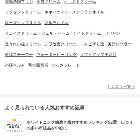
電動洗顔ブラシ
美白クリーム
セラミドクリーム
プラセンタクリーム
ホホバオイル
スクワランオイル
ローズヒップオイル
マルラオイル
フェイスクリーム・ジェル・バーム
ナイトクリーム
ワセリン
ほうれい線クリーム
シワ改善クリーム
ニキビ塗り薬
美顔ローラー
美顔スチーマー
ウォーターピーリング
リフトアップ美顔器
小顔ベルト
毛穴吸引器
かっさプレート
カテゴリ一覧へ
よく見られている人気おすすめ記事
ホワイトニング歯磨き粉おすすめランキング52選！口コミ
の多い市販品を中心に