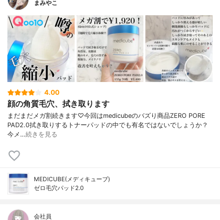
まみやこ
4.00
顔の角質毛穴、拭き取ります
まだまだメガ割続きます♡⁡⁡今回はmedicubeのバズり商品ZERO PORE
PAD2.0⁡⁡拭き取りするトナーパッドの中でも有名ではないでしょうか？⁡
今メ…
続きを見る
MEDICUBE(メディキューブ)
ゼロ毛穴パッド2.0
会社員