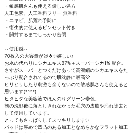
・敏感肌さんも使える優しい処方
人工色素、人工香料フリー 無香料
・ニキビ、肌荒れ予防に
・衛生的に使えるピンセット付き
・開封するまでしっかり密閉
～使用感～
70枚入の大容量が😆🌟✨嬉しい♪
お水の代わりにシカエキス87%＋スーパーシカ1% 配合。
さすがスーパーとつくだけあって高濃縮のシカエキスをた
っぷり配合されてるので肌沈静に最高♡
ヒリヒリしたり刺激も全くないので敏感肌さんも使えると
思います(*^^*)
ヒタヒタな美容液でほんのりグリーン🟢色。
朝の洗顔後に落としきれなかった毛穴の皮脂や汚れ除去と
して使用しています。
とってもさっぱりしてスッキリします✨
パッドは厚めで凹凸のある加工となめらかなフラット加工