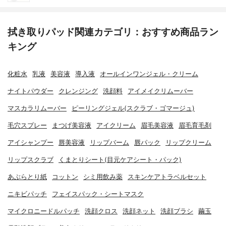
拭き取りパッド関連カテゴリ：おすすめ商品ラン
キング
化粧水
乳液
美容液
導入液
オールインワンジェル・クリーム
ナイトパウダー
クレンジング
洗顔料
アイメイクリムーバー
マスカラリムーバー
ピーリングジェル(スクラブ・ゴマージュ)
毛穴スプレー
まつげ美容液
アイクリーム
眉毛美容液
眉毛育毛剤
アイシャンプー
唇美容液
リップバーム
唇パック
リップクリーム
リップスクラブ
くまとりシート(目元ケアシート・パック)
あぶらとり紙
コットン
シミ用飲み薬
スキンケアトラベルセット
ニキビパッチ
フェイスパック・シートマスク
マイクロニードルパッチ
洗顔クロス
洗顔ネット
洗顔ブラシ
繭玉