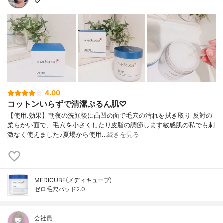
♡
4.00
コットンいらずで清潔ぷるん肌♡
【使用.効果】朝夜の洗顔後に凸凹の面で毛穴の汚れを拭き取り 反対の
柔らかい面で、毛穴を小さくしたり皮脂の調節します敏感肌の私でも刺
激なく使えました♪夏場から使用…
続きを見る
MEDICUBE(メディキューブ)
ゼロ毛穴パッド2.0
会社員