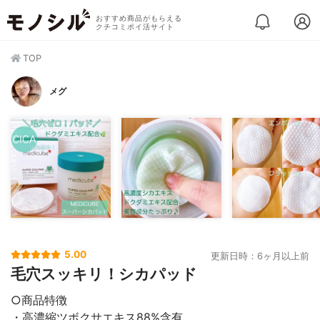
おすすめ商品がもらえる
クチコミポイ活サイト
TOP
メグ
5.00
更新日時：6ヶ月以上前
毛穴スッキリ！シカパッド
○商品特徴
・高濃縮ツボクサエキス88%含有