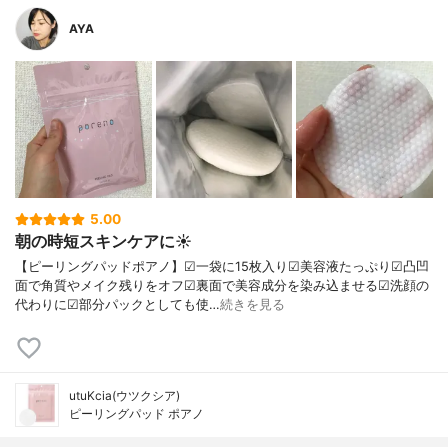
AYA
5.00
朝の時短スキンケアに☀️
【ピーリングパッドポアノ】☑一袋に15枚入り☑美容液たっぷり☑凸凹
面で角質やメイク残りをオフ☑裏面で美容成分を染み込ませる☑洗顔の
代わりに☑部分パックとしても使…
続きを見る
utuKcia(ウツクシア)
ピーリングパッド ポアノ