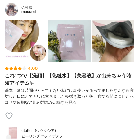
会社員
masumi
4.00
これ1つで【洗顔】【化粧水】【美容液】が出来ちゃう時
短アイテム✨
基本、朝は時間がとってもない私には朝使いがあってましたなんなら寝
坊した日にとても役に立ちました朝拭き取った後、寝てる間についたホ
コリや皮脂など肌の汚れが…
続きを見る
utuKcia(ウツクシア)
ピーリングパッド ポアノ