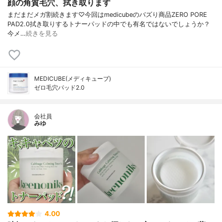
顔の角質毛穴、拭き取ります
まだまだメガ割続きます♡⁡⁡今回はmedicubeのバズり商品ZERO PORE
PAD2.0⁡⁡拭き取りするトナーパッドの中でも有名ではないでしょうか？⁡
今メ…
続きを見る
MEDICUBE(メディキューブ)
ゼロ毛穴パッド2.0
会社員
みゆ
4.00