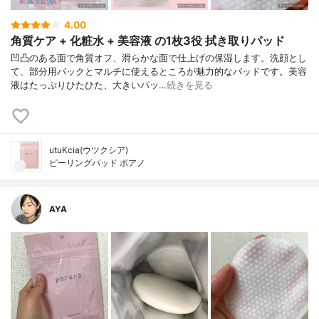
4.00
角質ケア + 化粧水 + 美容液 の1枚3役 拭き取りパッド
凹凸のある面で角質オフ、滑らかな面で仕上げの保湿します。洗顔とし
て、部分用パックとマルチに使えるところが魅力的なパッドです。美容
液はたっぷりひたひた、大きいパッ…
続きを見る
utuKcia(ウツクシア)
ピーリングパッド ポアノ
AYA