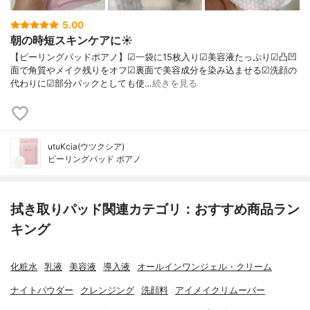
5.00
朝の時短スキンケアに☀️
【ピーリングパッドポアノ】☑一袋に15枚入り☑美容液たっぷり☑凸凹
面で角質やメイク残りをオフ☑裏面で美容成分を染み込ませる☑洗顔の
代わりに☑部分パックとしても使…
続きを見る
utuKcia(ウツクシア)
ピーリングパッド ポアノ
拭き取りパッド関連カテゴリ：おすすめ商品ラン
キング
化粧水
乳液
美容液
導入液
オールインワンジェル・クリーム
ナイトパウダー
クレンジング
洗顔料
アイメイクリムーバー