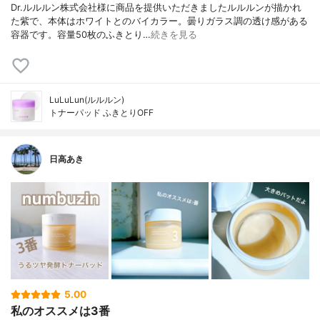
Dr.ルルルン株式会社様に商品を提供いただきましたルルルンが描かれ
た紫で、本体はホワイトとのバイカラー。曇りガラス調の透け感がある
容器です。容量50枚のふきとり…
続きを見る
LuLuLun(ルルルン)
トナーパッド ふきとりOFF
日高あき
5.00
私のオススメは3番