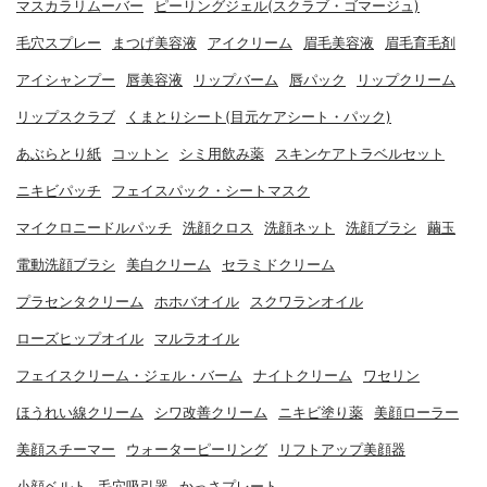
マスカラリムーバー
ピーリングジェル(スクラブ・ゴマージュ)
毛穴スプレー
まつげ美容液
アイクリーム
眉毛美容液
眉毛育毛剤
アイシャンプー
唇美容液
リップバーム
唇パック
リップクリーム
リップスクラブ
くまとりシート(目元ケアシート・パック)
あぶらとり紙
コットン
シミ用飲み薬
スキンケアトラベルセット
ニキビパッチ
フェイスパック・シートマスク
マイクロニードルパッチ
洗顔クロス
洗顔ネット
洗顔ブラシ
繭玉
電動洗顔ブラシ
美白クリーム
セラミドクリーム
プラセンタクリーム
ホホバオイル
スクワランオイル
ローズヒップオイル
マルラオイル
フェイスクリーム・ジェル・バーム
ナイトクリーム
ワセリン
ほうれい線クリーム
シワ改善クリーム
ニキビ塗り薬
美顔ローラー
美顔スチーマー
ウォーターピーリング
リフトアップ美顔器
小顔ベルト
毛穴吸引器
かっさプレート