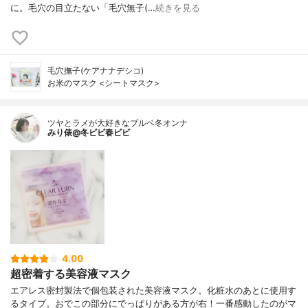
に。毛穴の目立たない「毛穴無子(…
続きを見る
毛穴撫子(ケアナナデシコ)
お米のマスク <シートマスク>
ツヤとラメが大好きなブルベ冬オンナ
みり俵@冬ビビ春ビビ
4.00
超密着する美容液マスク
エアレス密封製法で個包装された美容液マスク。化粧水のあとに使用す
るタイプ。おでこの部分にでっぱりがある方が右！一番感動したのがマ