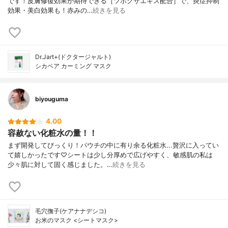
です！皮膚修復効果が期待できる［ツボクサエキス配合］で、炎症抑制
効果・美白効果も！赤みの…
続きを見る
Dr.Jart+(ドクタージャルト)
シカペア カーミング マスク
biyouguma
4.00
容赦ない化粧水の量！！
まず開発してびっくり！パウチの中に有り余る化粧水...贅沢に入ってい
て嬉しかったです♡シートは少し分厚めで広げやすく、敏感肌の私は
少々肌に対して固く感じました。…
続きを見る
毛穴撫子(ケアナナデシコ)
お米のマスク <シートマスク>