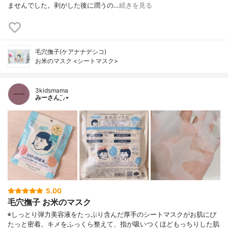
ませんでした。剥がした後に潤うの…
続きを見る
毛穴撫子(ケアナナデシコ)
お米のマスク <シートマスク>
3kidsmama
みーさん¨̮⸝⋆
5.00
毛穴撫子 お米のマスク
◉しっとり弾力美容液をたっぷり含んだ厚手のシートマスクがお肌にぴ
たっと密着。キメをふっくら整えて、指が吸いつくほどもっちりした肌