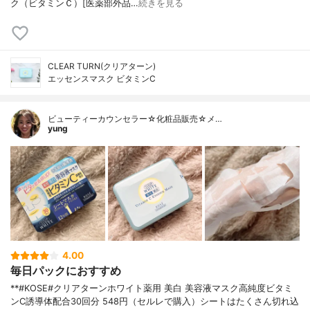
ク（ビタミンＣ）[医薬部外品…
続きを見る
CLEAR TURN(クリアターン)
エッセンスマスク ビタミンC
ビューティーカウンセラー☆化粧品販売☆メ…
yung
4.00
毎日パックにおすすめ
**#KOSE#クリアターンホワイト薬用 美白 美容液マスク高純度ビタミ
ンC誘導体配合⁡30回分 548円（セルレで購入）⁡シートはたくさん切れ込