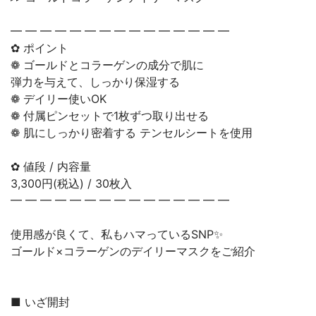
━ ━ ━ ━ ━ ━ ━ ━ ━ ━ ━ ━ ━ ━ ━
✿ ポイント
❁︎ ゴールドとコラーゲンの成分で肌に
弾力を与えて、しっかり保湿する
❁︎ デイリー使いOK
❁︎ 付属ピンセットで1枚ずつ取り出せる
❁ 肌にしっかり密着する テンセルシートを使用
✿ 値段 / 内容量
3,300円(税込) / 30枚入
━ ━ ━ ━ ━ ━ ━ ━ ━ ━ ━ ━ ━ ━ ━
使用感が良くて、私もハマっているSNP✨
ゴールド×コラーゲンのデイリーマスクをご紹介
■ いざ開封