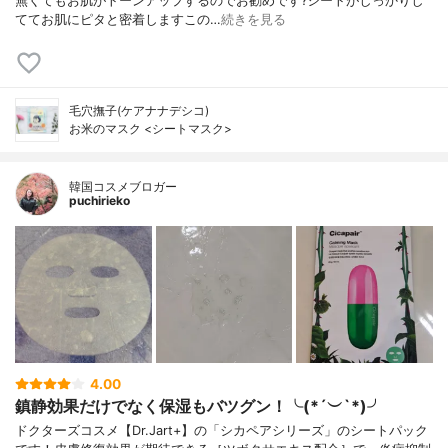
無くてもお肌がトーンアップするのでお勧めです?シートがしっかりし
ててお肌にピタと密着しますこの…
続きを見る
毛穴撫子(ケアナナデシコ)
お米のマスク <シートマスク>
韓国コスメブロガー
puchirieko
4.00
鎮静効果だけでなく保湿もバツグン！╰(*´︶`*)╯
ドクターズコスメ【Dr.Jart+】の「シカペアシリーズ」のシートパック