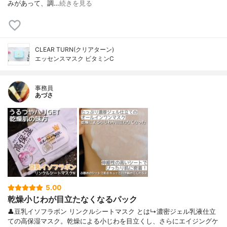
みがあって、調…
続きを見る
CLEAR TURN(クリアターン)
エッセンスマスク ビタミンC
事務員
あづさ
5.00
乾燥小じわが目立たなくなるパック
👤豆乳イソフラボン リンクルシートマスク とは↳濃密ジェル乳液仕立
ての高保湿マスク。乾燥による小じわを目立くし、さらにエイジングケ