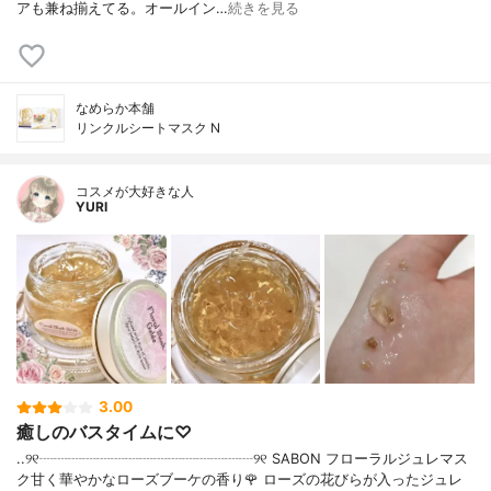
アも兼ね揃えてる。オールイン…
続きを見る
なめらか本舗
リンクルシートマスク N
コスメが大好きな人
YURI
3.00
癒しのバスタイムに♡
..୨୧┈┈┈┈┈┈┈┈┈┈┈┈┈┈┈୨୧ SABON フローラルジュレマス
ク甘く華やかなローズブーケの香り🌹 ローズの花びらが入ったジュレ