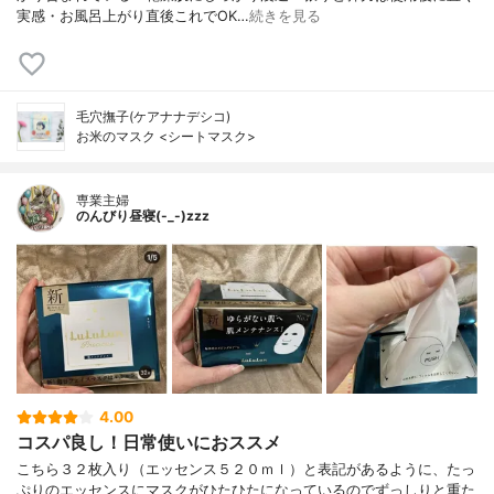
実感・お風呂上がり直後これでOK…
続きを見る
毛穴撫子(ケアナナデシコ)
お米のマスク <シートマスク>
専業主婦
のんびり昼寝(-_-)zzz
4.00
コスパ良し！日常使いにおススメ
こちら３２枚入り（エッセンス５２０ｍｌ）と表記があるように、たっ
ぷりのエッセンスにマスクがひたひたになっているのでずっしりと重た