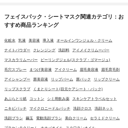
フェイスパック・シートマスク関連カテゴリ：お
すすめ商品ランキング
化粧水
乳液
美容液
導入液
オールインワンジェル・クリーム
ナイトパウダー
クレンジング
洗顔料
アイメイクリムーバー
マスカラリムーバー
ピーリングジェル(スクラブ・ゴマージュ)
毛穴スプレー
まつげ美容液
アイクリーム
眉毛美容液
眉毛育毛剤
アイシャンプー
唇美容液
リップバーム
唇パック
リップクリーム
リップスクラブ
くまとりシート(目元ケアシート・パック)
あぶらとり紙
コットン
シミ用飲み薬
スキンケアトラベルセット
ニキビパッチ
マイクロニードルパッチ
洗顔クロス
洗顔ネット
洗顔ブラシ
繭玉
電動洗顔ブラシ
美白クリーム
セラミドクリーム
プラセンタクリーム
ホホバオイル
スクワランオイル