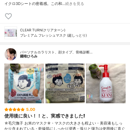
イクロ3Dシートの密着感。この和…
続きを見る
CLEAR TURN(クリアターン)
プレミアム フレッシュマスク (超しっとり)
パーソナルカラリスト、顔タイプ、骨格診断…
國唯ひろみ
5.00
使用後に良い！！と、実感できました❗
☆毛穴撫子 お米のマスク☆・マスクの大きさも程よい・美容液もしっ
かり含まれている・乾燥肌にしっかり浸透・張りと弾力は使用後に直ぐ