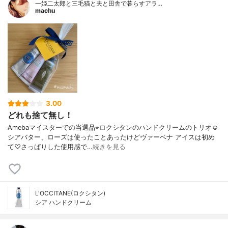
一姫二太郎と三毛猫と夫と田舎で暮らすアラ…
machu
3.00
どれも捨て無し！
Amebaマイスターでの当選品⭐︎ロクシタンのハンドクリームのトリオ☺︎
シアバター、ローズは使ったことあったけどヴァーベナ アイスは初め
て♡さっぱりした使用感で…
続きを見る
L'OCCITANE(ロクシタン)
シア ハンドクリーム