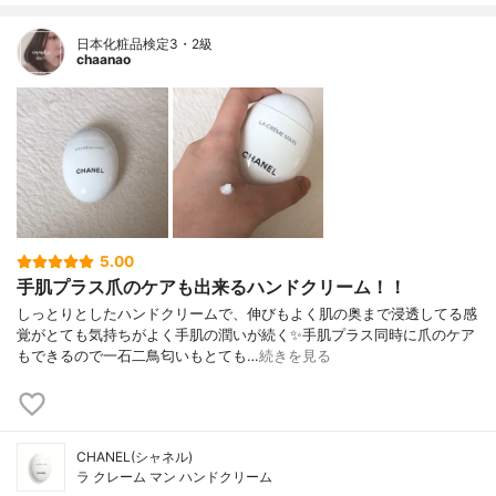
日本化粧品検定3・2級
chaanao
5.00
手肌プラス爪のケアも出来るハンドクリーム！！
しっとりとしたハンドクリームで、伸びもよく肌の奥まで浸透してる感
覚がとても気持ちがよく手肌の潤いが続く✨手肌プラス同時に爪のケア
もできるので一石二鳥匂いもとても…
続きを見る
CHANEL(シャネル)
ラ クレーム マン ハンドクリーム