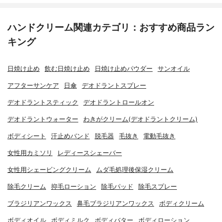
ハンドクリーム関連カテゴリ：おすすめ商品ラン
キング
日焼け止め
飲む日焼け止め
日焼け止めパウダー
サンオイル
アフターサンケア
日傘
デオドラントスプレー
デオドラントスティック
デオドラントロールオン
デオドラントウォーター
わきがクリーム(デオドラントクリーム)
ボディシート
汗止めバンド
脱毛器
毛抜き
電動毛抜き
女性用カミソリ
レディースシェーバー
女性用シェービングクリーム
ムダ毛処理後保湿クリーム
除毛クリーム
抑毛ローション
除毛パッド
除毛スプレー
ブラジリアンワックス
鼻毛ブラジリアンワックス
ボディクリーム
ボディオイル
ボディミルク
ボディバター
ボディローション