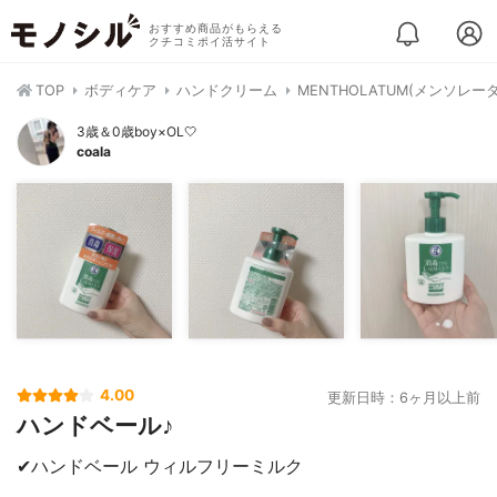
おすすめ商品がもらえる
クチコミポイ活サイト
TOP
ボディケア
ハンドクリーム
MENTHOLATUM(メンソレ
3歳＆0歳boy×OL🤍
coala
4.00
更新日時：6ヶ月以上前
ハンドベール♪
✔︎ハンドベール ウィルフリーミルク