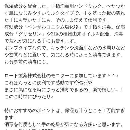
保湿成分を配合した、手指消毒用ハンドミルク。べたつか
ず肌になじみやすいミルクタイプで、手を洗った後の濡れ
た手にも乾いた手にも、そのまま使えて便利です。
有効成分「ベンザルコニウム塩化物」で手指を消毒。保湿
成分「グリセリン」や2種の植物由来オイルを配合。消毒
で荒れが気になる手にも使えます。
ポンプタイプなので、キッチンや洗面所などの水周りなど
や玄関などに置いて、気になる時にさっと消毒できます。
お食事前の消毒にも。
ロート製薬株式会社のモニターに参加しています＾＾♪
これほんっとに便利です感動です🥺👏🏻💯
まさに気になる時にさっと消毒できるの、楽で嬉しい…！
このご時世にぴったり♪
特におすすめのポイントは、保湿も叶うところ！万能すぎ
ます！
消毒を何度もして手の乾燥が気になる方多いと思います。