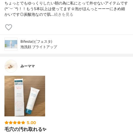
ちょっとでもゆっくりしたい朝の為に私にとって外せないアイテムです
(*´︶`*)！！もう5本以上は使ってます☺️泡がほんっとーーーにきめ細
かいです◎炭酸泡なので肌…
続きを見る
Bifesta(ビフェスタ)
泡洗顔 ブライトアップ
みーママ
5.00
毛穴の汚れ取れる✨