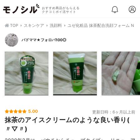
おすすめ商品がもらえる
クチコミポイ活サイト
TOP
スキンケア
洗顔料
ユゼ化粧品 抹茶配合洗顔フォーム N
バドママ★フォロバ100◎
5.00
更新日時：6ヶ月以上前
抹茶のアイスクリームのような良い香り(
〃▽〃)