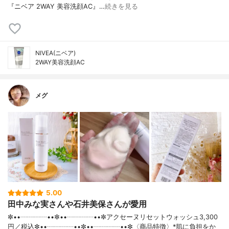
『ニベア 2WAY 美容洗顔AC』…
続きを見る
NIVEA(ニベア)
2WAY美容洗顔AC
メグ
5.00
田中みな実さんや石井美保さんが愛用
✼••┈┈┈┈••✼••┈┈┈┈••✼アクセーヌリセットウォッシュ3,300
円／税込✼••┈┈┈┈••✼••┈┈┈┈••✼〈商品特徴〉*肌に負担をか