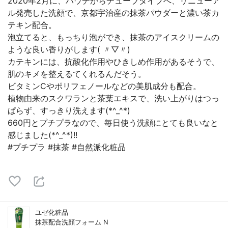
2020年2月に、パウチからチューブタイプへ、リニューア
ル発売した洗顔で、京都宇治産の抹茶パウダーと濃い茶カ
テキン配合。
泡立てると、もっちり泡ができ、抹茶のアイスクリームの
ような良い香りがします( 〃▽〃)
カテキンには、抗酸化作用やひきしめ作用があるそうで、
肌のキメを整えるてくれるんだそう。
ビタミンCやポリフェノールなどの美肌成分も配合。
植物由来のスクワランと茶葉エキスで、洗い上がりはつっ
ぱらず、すっきり洗えます(*^_^*)
660円とプチプラなので、毎日使う洗顔にとても良いなと
感じました(*^_^*)!!
#プチプラ #抹茶 #自然派化粧品
ユゼ化粧品
抹茶配合洗顔フォーム N