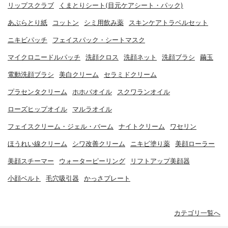
リップスクラブ
くまとりシート(目元ケアシート・パック)
あぶらとり紙
コットン
シミ用飲み薬
スキンケアトラベルセット
ニキビパッチ
フェイスパック・シートマスク
マイクロニードルパッチ
洗顔クロス
洗顔ネット
洗顔ブラシ
繭玉
電動洗顔ブラシ
美白クリーム
セラミドクリーム
プラセンタクリーム
ホホバオイル
スクワランオイル
ローズヒップオイル
マルラオイル
フェイスクリーム・ジェル・バーム
ナイトクリーム
ワセリン
ほうれい線クリーム
シワ改善クリーム
ニキビ塗り薬
美顔ローラー
美顔スチーマー
ウォーターピーリング
リフトアップ美顔器
小顔ベルト
毛穴吸引器
かっさプレート
カテゴリ一覧へ