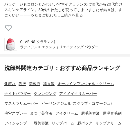
パッケージもコロンとかわいい♡マイクラランスは10代から20代向け
スキンケアライン。30代のわたしが使ってしまいましたが結果は、す
ごくいいーーー♡たまご肌わたし…
続きを見る
CLARINS(クラランス)
ラディアンス エクスフォリエイティング パウダー
洗顔料関連カテゴリ：おすすめ商品ランキング
化粧水
乳液
美容液
導入液
オールインワンジェル・クリーム
ナイトパウダー
クレンジング
アイメイクリムーバー
マスカラリムーバー
ピーリングジェル(スクラブ・ゴマージュ)
毛穴スプレー
まつげ美容液
アイクリーム
眉毛美容液
眉毛育毛剤
アイシャンプー
唇美容液
リップバーム
唇パック
リップクリーム