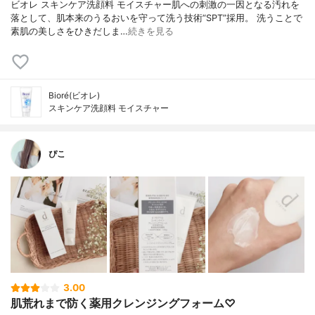
ビオレ スキンケア洗顔料 モイスチャー肌への刺激の一因となる汚れを
落として、肌本来のうるおいを守って洗う技術“SPT”採用。 洗うことで
素肌の美しさをひきだしま…
続きを見る
Bioré(ビオレ)
スキンケア洗顔料 モイスチャー
ぴこ
3.00
肌荒れまで防く薬用クレンジングフォーム♡