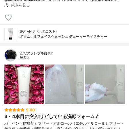
成…
続きを見る
BOTANIST(ボタニスト)
ボタニカルフェイスウォッシュ デューイーモイスチャー
ただのフレブル好き?
bubu
5.00
3～4本目に突入❕リピしている洗顔フォーム🎵
パラベン（防腐剤）フリー・アルコール（エチルアルコール）フリー・
無香料・無着色・弱酸性です。有効成分 グリチルリチン酸ジカリウム