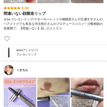
5.00
間違いない顔製造リップ
️＆be クレヨンリップ/スモーキーレッド小嶋陽菜さんや広瀬すずさんの
ヘアメイクでも有名な河北裕介さんのプロデュースコスメ！少数精鋭の
色展開で、【間違いない】顔…
続きを見る
&be(アンドビー)
クレヨンリップ
くまちん