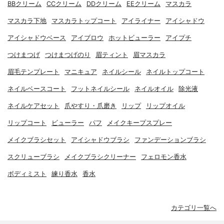
BBクリーム
CCクリーム
DDクリーム
EEクリーム
マスカラ
マスカラ下地
マスカラトップコート
アイライナー
アイシャドウ
アイシャドウベース
アイブロウ
ホットビューラー
アイプチ
つけまつげ
つけまつげのり
眉ティント
眉マスカラ
眉毛テンプレート
マニキュア
ネイルシール
ネイルトップコート
ネイルベースコート
フットネイルシール
ネイルオイル
除光液
ネイルケアセット
爪やすり・爪磨き
リップ
リップオイル
リップコート
ビューラー
パフ
メイクキープスプレー
メイクブラシセット
アイシャドウブラシ
ファンデーションブラシ
スクリューブラシ
メイクブラシクリーナー
フェロモン香水
ボディミスト
練り香水
香水
カテゴリ一覧へ