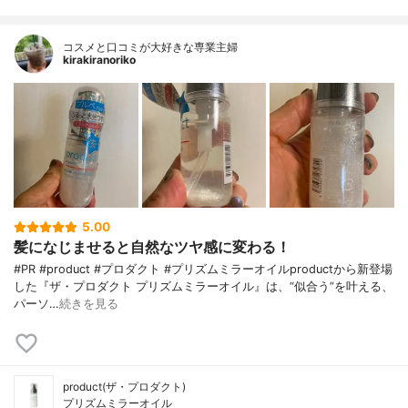
コスメと口コミが大好きな専業主婦
kirakiranoriko
5.00
髪になじませると自然なツヤ感に変わる！
#PR #product #プロダクト #プリズムミラーオイルproductから新登場
した『ザ・プロダクト プリズムミラーオイル』は、“似合う”を叶える、
パーソ…
続きを見る
product(ザ・プロダクト)
プリズムミラーオイル