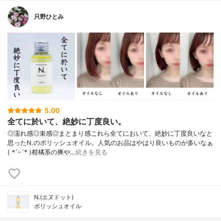
只野ひとみ
5.00
全てに於いて、絶妙に丁度良い。
◎濡れ感◎束感◎まとまり感これら全てにおいて、絶妙に丁度良いなと
思ったN.のポリッシュオイル。人気のお品はやはり良いものが多いなぁ
( *´ｰ`* )柑橘系の爽や…
続きを見る
N.(エヌドット)
ポリッシュオイル