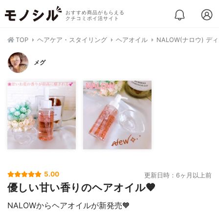
おすすめ商品がもらえる
クチコミポイ活サイト
TOP
ヘアケア・スタイリング
ヘアオイル
NALOW(ナロウ) 
メグ
5.00
更新日時：6ヶ月以上前
優しい甘い香りのヘアオイル🧡
NALOWからヘアオイルが新発売🧡