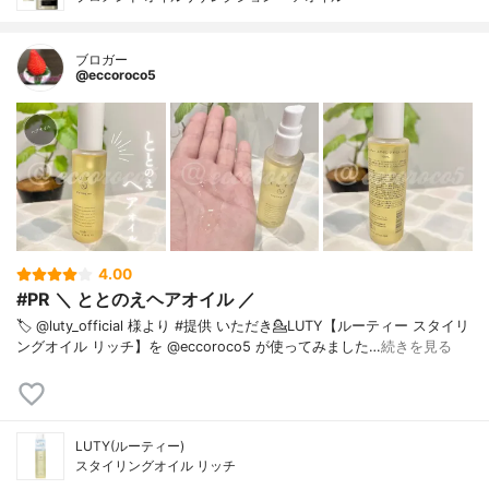
ブロガー
@eccoroco5
4.00
#PR ＼ ととのえヘアオイル ／
🏷️ @luty_official 様より #提供 いただき⁡💁LUTY【ルーティー スタイリ
ングオイル リッチ】を @eccoroco5 が使ってみました⁡⁡…
続きを見る
LUTY(ルーティー)
スタイリングオイル リッチ