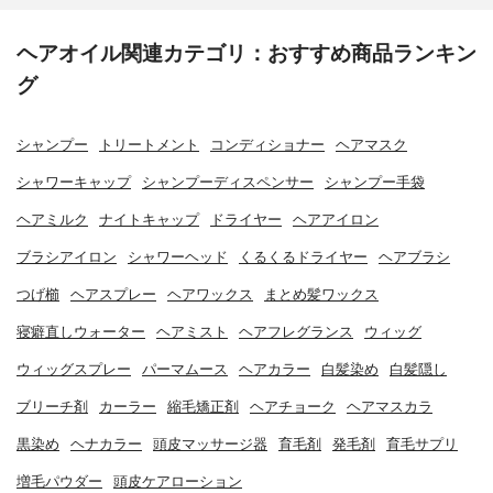
ヘアオイル関連カテゴリ：おすすめ商品ランキン
グ
シャンプー
トリートメント
コンディショナー
ヘアマスク
シャワーキャップ
シャンプーディスペンサー
シャンプー手袋
ヘアミルク
ナイトキャップ
ドライヤー
ヘアアイロン
ブラシアイロン
シャワーヘッド
くるくるドライヤー
ヘアブラシ
つげ櫛
ヘアスプレー
ヘアワックス
まとめ髪ワックス
寝癖直しウォーター
ヘアミスト
ヘアフレグランス
ウィッグ
ウィッグスプレー
パーマムース
ヘアカラー
白髪染め
白髪隠し
ブリーチ剤
カーラー
縮毛矯正剤
ヘアチョーク
ヘアマスカラ
黒染め
ヘナカラー
頭皮マッサージ器
育毛剤
発毛剤
育毛サプリ
増毛パウダー
頭皮ケアローション