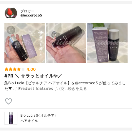
ブロガー
@eccoroco5
4.00
#PR ＼ サラッとオイル✨／
💁Bio Lucia【ビオルチア ヘアオイル】を@eccoroco5 が使ってみまし
た⁡⁡⁡⁡▼⁡⁡ ˗ˏˋ ℙ𝕣𝕠𝕕𝕦𝕔𝕥 𝕗𝕖𝕒𝕥𝕦𝕣𝕖𝕤 ˎˊ˗ (商…
続きを見る
Bio Lucia(ビオルチア)
ヘアオイル