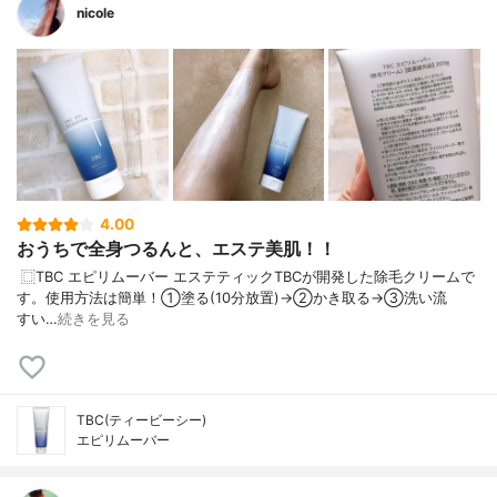
nicole
4.00
おうちで全身つるんと、エステ美肌！！
️ ⿴TBC エピリムーバー エステティックTBCが開発した除毛クリームで
す。 使用方法は簡単！ ①塗る(10分放置)→②かき取る→③洗い流
す い…
続きを見る
TBC(ティービーシー)
エピリムーバー