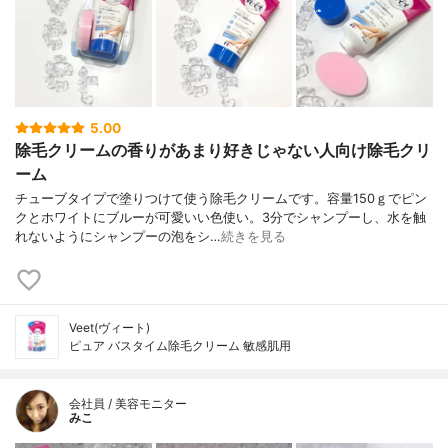
5.00
除毛クリームの香りがあまり好きじゃない人向け除毛クリ
ーム
チューブタイプで塗りつけて使う除毛クリームです。容量150ｇでピン
クとホワイトにブルーが可愛いい色使い。3分でシャンプーし、水を触
れないようにシャンプーの泡をシ…
続きを見る
Veet(ヴィート)
ピュア バスタイム除毛クリーム 敏感肌用
会社員 / 美容モニター
みこ