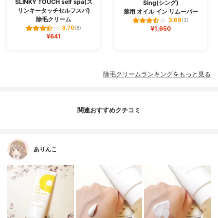
SLINKY TOUCH self spa(ス
Sing(シング)
リンキータッチセルフスパ)
薬用 オイル イン リムーバー
除毛クリーム
3.69
(3)
3.70
(6)
¥1,650
¥641
除毛クリームランキングをもっと見る
関連おすすめクチコミ
ありんこ