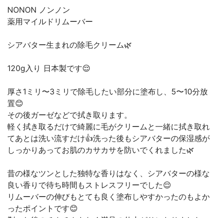
NONON ノンノン
薬用マイルドリムーバー
シアバター生まれの除毛クリーム🌿
120g入り 日本製です😌
厚さ1ミリ〜3ミリで除毛したい部分に塗布し、5〜10分放
置😊
その後ガーゼなどで拭き取ります。
軽く拭き取るだけで綺麗に毛がクリームと一緒に拭き取れ
てあとは洗い流すだけ👍洗った後もシアバターの保湿感が
しっかりあってお肌のカサカサを防いでくれました🌿
昔の様なツンとした独特な香りはなく、シアバターの様な
良い香りで待ち時間もストレスフリーでした😌
リムーバーの伸びもとても良く塗布しやすかったのもよか
ったポイントです😊