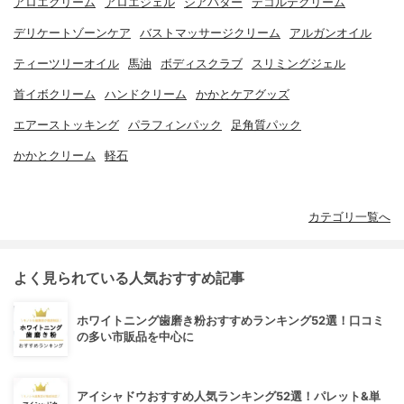
アロエクリーム
アロエジェル
シアバター
デコルテクリーム
デリケートゾーンケア
バストマッサージクリーム
アルガンオイル
ティーツリーオイル
馬油
ボディスクラブ
スリミングジェル
首イボクリーム
ハンドクリーム
かかとケアグッズ
エアーストッキング
パラフィンパック
足角質パック
かかとクリーム
軽石
カテゴリ一覧へ
よく見られている人気おすすめ記事
ホワイトニング歯磨き粉おすすめランキング52選！口コミ
の多い市販品を中心に
アイシャドウおすすめ人気ランキング52選！パレット&単