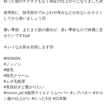
剃った後のチクチクもなく満足の仕上がりになりました🌿
使用前に、除毛部分でかぶれや痒みなどが出ないかテスト
してから使いましょう😌
暑い季節、まだまだ肌の露出が、多い季節なので綺麗に見
せたいですね🌿
キレイなお肌を目指します😊
#NONON
#ノンノン
#除毛
#除毛クリーム
#ムダ毛処理
#美容好きと繋がりたい
#nonon_ad #薬用マイルドリムーバー #シアバター #サロ
ン級の仕上がり #たった5分 #日本製