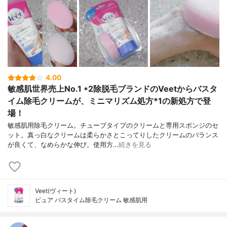
4.00
敏感肌世界売上No.1 *2除脱毛ブランドのVeetからバスタ
イム除毛クリームが、ミニマリズム処方*1の新処方で登
場！
敏感肌用除毛クリーム。チューブタイプのクリームと専用スポンジのセ
ット。真っ白なクリームは柔らかさとこってりしたクリームのバランス
が良くて、なめらかな伸び。使用方…
続きを見る
Veet(ヴィート)
ピュア バスタイム除毛クリーム 敏感肌用