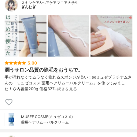
スキンケア&ヘアケアマニア大学生
ぎんむぎ
5.00
潤うサロン品質の除毛をおうちで。
手が汚れなくてムラなく塗れるスポンジが良い！㈱ミュゼプラチナムさ
んの「ミュゼコスメ 薬用ヘアリムーバルクリーム」を使ってみまし
た！◇内容量200g 価格327…
続きを見る
MUSEE COSME(ミュゼコスメ)
薬用ヘアリムーバルクリーム