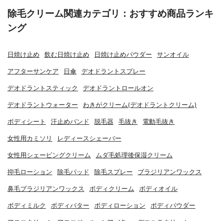
除毛クリーム関連カテゴリ：おすすめ商品ランキ
ング
日焼け止め
飲む日焼け止め
日焼け止めパウダー
サンオイル
アフターサンケア
日傘
デオドラントスプレー
デオドラントスティック
デオドラントロールオン
デオドラントウォーター
わきがクリーム(デオドラントクリーム)
ボディシート
汗止めバンド
脱毛器
毛抜き
電動毛抜き
女性用カミソリ
レディースシェーバー
女性用シェービングクリーム
ムダ毛処理後保湿クリーム
抑毛ローション
除毛パッド
除毛スプレー
ブラジリアンワックス
鼻毛ブラジリアンワックス
ボディクリーム
ボディオイル
ボディミルク
ボディバター
ボディローション
ボディパウダー