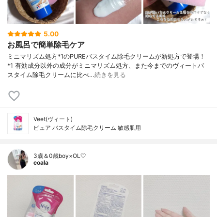
5.00
お風呂で簡単除毛ケア
ミニマリズム処方*1のPUREバスタイム除毛クリームが新処方で登場！
*1 有効成分以外の成分がミニマリズム処方、また今までのヴィートバ
スタイム除毛クリームに比べ…
続きを見る
Veet(ヴィート)
ピュア バスタイム除毛クリーム 敏感肌用
3歳＆0歳boy×OL🤍
coala