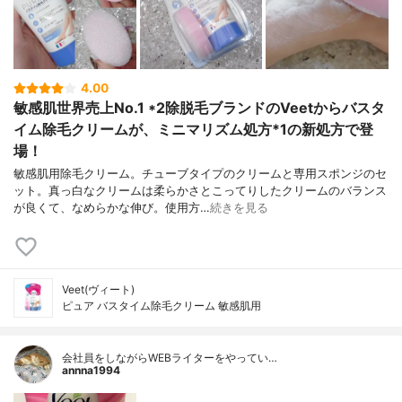
4.00
敏感肌世界売上No.1 *2除脱毛ブランドのVeetからバスタ
イム除毛クリームが、ミニマリズム処方*1の新処方で登
場！
敏感肌用除毛クリーム。チューブタイプのクリームと専用スポンジのセ
ット。真っ白なクリームは柔らかさとこってりしたクリームのバランス
が良くて、なめらかな伸び。使用方…
続きを見る
Veet(ヴィート)
ピュア バスタイム除毛クリーム 敏感肌用
会社員をしながらWEBライターをやってい…
annna1994