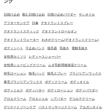
ング
日焼け止め
飲む日焼け止め
日焼け止めパウダー
サンオイル
アフターサンケア
日傘
デオドラントスプレー
デオドラントスティック
デオドラントロールオン
デオドラントウォーター
わきがクリーム(デオドラントクリーム)
ボディシート
汗止めバンド
脱毛器
毛抜き
電動毛抜き
女性用カミソリ
レディースシェーバー
女性用シェービングクリーム
ムダ毛処理後保湿クリーム
抑毛ローション
除毛パッド
除毛スプレー
ブラジリアンワックス
鼻毛ブラジリアンワックス
ボディクリーム
ボディオイル
ボディミルク
ボディバター
ボディローション
ボディパウダー
アロエクリーム
アロエジェル
シアバター
デコルテクリーム
デリケートゾーンケア
バストマッサージクリーム
アルガンオイル