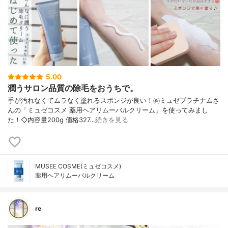
5.00
潤うサロン品質の除毛をおうちで。
手が汚れなくてムラなく塗れるスポンジが良い！㈱ミュゼプラチナムさ
んの「ミュゼコスメ 薬用ヘアリムーバルクリーム」を使ってみまし
た！◇内容量200g 価格327…
続きを見る
MUSEE COSME(ミュゼコスメ)
薬用ヘアリムーバルクリーム
re