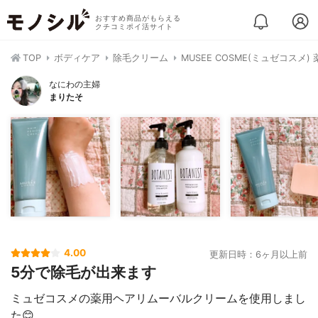
おすすめ商品がもらえる
クチコミポイ活サイト
TOP
ボディケア
除毛クリーム
MUSEE COSME(ミュゼコス
なにわの主婦
まりたそ
4.00
更新日時：6ヶ月以上前
5分で除毛が出来ます
ミュゼコスメの薬用ヘアリムーバルクリームを使用しまし
た😊