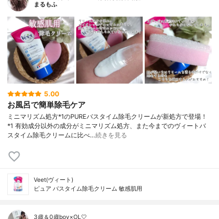
まるもふ
5.00
お風呂で簡単除毛ケア
ミニマリズム処方*1のPUREバスタイム除毛クリームが新処方で登場！
*1 有効成分以外の成分がミニマリズム処方、また今までのヴィートバ
スタイム除毛クリームに比べ…
続きを見る
Veet(ヴィート)
ピュア バスタイム除毛クリーム 敏感肌用
3歳＆0歳boy×OL🤍