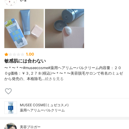
1.00
敏感肌には合わない
〜＊〜＊〜#museecosme#薬用ヘアリムーバルクリーム内容量：２０
０g価格：￥３,２７８(税込)〜＊〜＊〜美容脱毛サロンで有名のミュゼ
から発売の、本格除毛…
続きを見る
MUSEE COSME(ミュゼコスメ)
薬用ヘアリムーバルクリーム
美容ブロガー