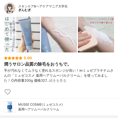
スキンケア&ヘアケアマニア大学生
ぎんむぎ
5.00
潤うサロン品質の除毛をおうちで。
手が汚れなくてムラなく塗れるスポンジが良い！㈱ミュゼプラチナムさ
んの「ミュゼコスメ 薬用ヘアリムーバルクリーム」を使ってみまし
た！◇内容量200g 価格327…
続きを見る
MUSEE COSME(ミュゼコスメ)
薬用ヘアリムーバルクリーム