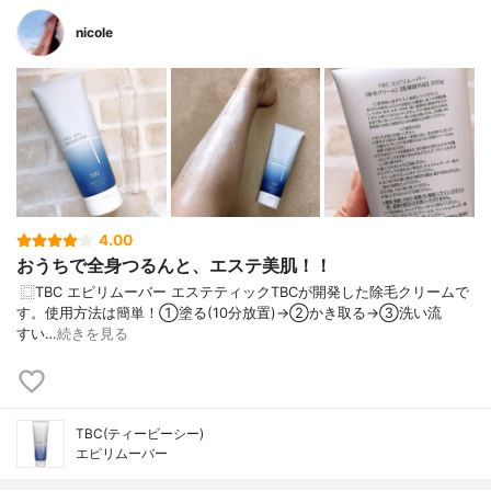
nicole
4.00
おうちで全身つるんと、エステ美肌！！
️ ⿴TBC エピリムーバー エステティックTBCが開発した除毛クリームで
す。 使用方法は簡単！ ①塗る(10分放置)→②かき取る→③洗い流
す い…
続きを見る
TBC(ティービーシー)
エピリムーバー