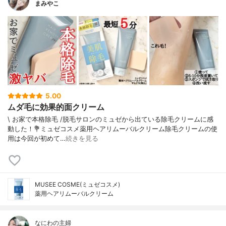
まみやこ
5.00
ムダ毛に効果的面クリーム
\ お家で本格除毛 /⁡脱毛サロンのミュゼから出ている除毛クリームに感
動した！⁡⁡⁡💐ミュゼコスメ薬用ヘアリムーバルクリーム⁡⁡除毛クリームの使
用は今回が初めて…
続きを見る
MUSEE COSME(ミュゼコスメ)
薬用ヘアリムーバルクリーム
なにわの主婦