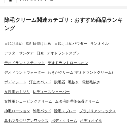
除毛クリーム関連カテゴリ：おすすめ商品ランキ
ング
日焼け止め
飲む日焼け止め
日焼け止めパウダー
サンオイル
アフターサンケア
日傘
デオドラントスプレー
デオドラントスティック
デオドラントロールオン
デオドラントウォーター
わきがクリーム(デオドラントクリーム)
ボディシート
汗止めバンド
脱毛器
毛抜き
電動毛抜き
女性用カミソリ
レディースシェーバー
女性用シェービングクリーム
ムダ毛処理後保湿クリーム
抑毛ローション
除毛パッド
除毛スプレー
ブラジリアンワックス
鼻毛ブラジリアンワックス
ボディクリーム
ボディオイル