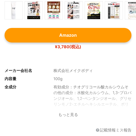
Amazon
¥3,780(税込)
メーカー会社名
株式会社メイクボディ
内容量
100g
全成分
有効成分：チオグリコール酸カルシウムそ
の他の成分：水酸化カルシウム、1,3-プロパ
ンジオール、1,2-ペンタンジオール、グリセ
リンモノ2-エチルヘキシルエーテル、ポリ
オキシエチルエーテル、ステアリルアルコ
もっと見る
ール、パラフィン、流動パラフィン、シア
脂、水酸化ナトリウム、ダイズエキス、シ
ソエキス（1）、香料、1,3-プチレングリコ
記載情報ミス報告
ール