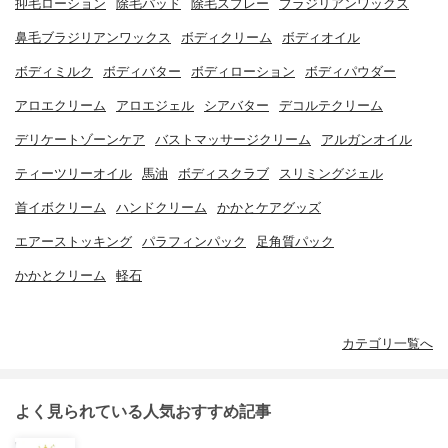
抑毛ローション
除毛パッド
除毛スプレー
ブラジリアンワックス
鼻毛ブラジリアンワックス
ボディクリーム
ボディオイル
ボディミルク
ボディバター
ボディローション
ボディパウダー
アロエクリーム
アロエジェル
シアバター
デコルテクリーム
デリケートゾーンケア
バストマッサージクリーム
アルガンオイル
ティーツリーオイル
馬油
ボディスクラブ
スリミングジェル
首イボクリーム
ハンドクリーム
かかとケアグッズ
エアーストッキング
パラフィンパック
足角質パック
かかとクリーム
軽石
カテゴリ一覧へ
よく見られている人気おすすめ記事