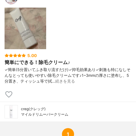
5.00
簡単にできる！除毛クリーム♪
✓簡単(5分置いてふき取り流すだけ)✓抑毛効果あり✓刺激も特になしそ
んなとっても使いやすい除毛クリームです♪1~3mmの厚さに塗布し、5
分置き、ティッシュ等で拭…
続きを見る
creg(クレッグ)
マイルドリムーバークリーム
1