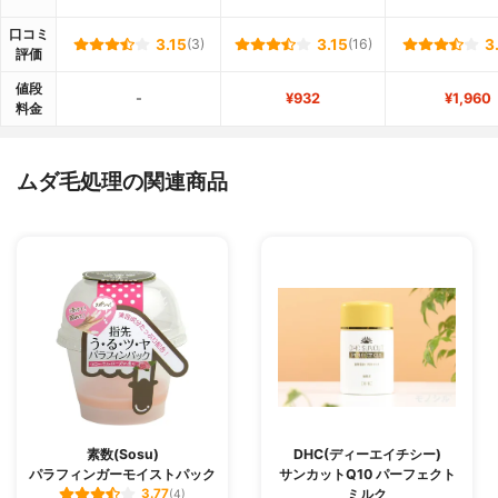
口コミ
3.15
(3)
3.15
(16)
3
評価
値段
-
¥932
¥1,960
料金
ムダ毛処理の関連商品
素数(Sosu)
DHC(ディーエイチシー)
パラフィンガーモイストパック
サンカットQ10 パーフェクト
ミルク
3.77
(4)