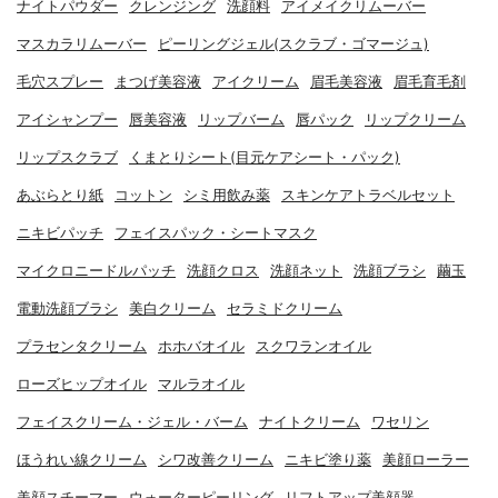
ナイトパウダー
クレンジング
洗顔料
アイメイクリムーバー
マスカラリムーバー
ピーリングジェル(スクラブ・ゴマージュ)
毛穴スプレー
まつげ美容液
アイクリーム
眉毛美容液
眉毛育毛剤
アイシャンプー
唇美容液
リップバーム
唇パック
リップクリーム
リップスクラブ
くまとりシート(目元ケアシート・パック)
あぶらとり紙
コットン
シミ用飲み薬
スキンケアトラベルセット
ニキビパッチ
フェイスパック・シートマスク
マイクロニードルパッチ
洗顔クロス
洗顔ネット
洗顔ブラシ
繭玉
電動洗顔ブラシ
美白クリーム
セラミドクリーム
プラセンタクリーム
ホホバオイル
スクワランオイル
ローズヒップオイル
マルラオイル
フェイスクリーム・ジェル・バーム
ナイトクリーム
ワセリン
ほうれい線クリーム
シワ改善クリーム
ニキビ塗り薬
美顔ローラー
美顔スチーマー
ウォーターピーリング
リフトアップ美顔器