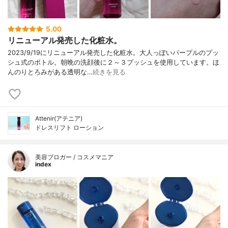
5.00
リニューアル発売した化粧水。
2023/9/19にリニューアル発売した化粧水。大人っぽいパープルのプッ
シュ式のボトル。朝晩の洗顔後に２～３プッシュを使用しています。ほ
んのりとろみがある透明な…
続きを見る
Attenir(アテニア)
ドレスリフト ローション
美容ブロガー / コスメマニア
index