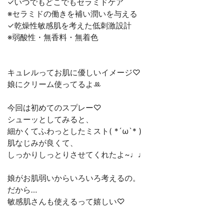
✓いつでもどこでもセラミドケア
※セラミドの働きを補い潤いを与える
✓乾燥性敏感肌を考えた低刺激設計
※弱酸性・無香料・無着色
キュレルってお肌に優しいイメージ♡
娘にクリーム使ってる‪よꔛ‬
今回は初めてのスプレー♡
シューッとしてみると、
細かくてふわっとしたミスト( *´ω`* )
肌なじみが良くて、
しっかりしっとりさせてくれたよ~♩♩
娘がお肌弱いからいろいろ考えるの。
だから…
敏感肌さんも使えるって嬉しい♡