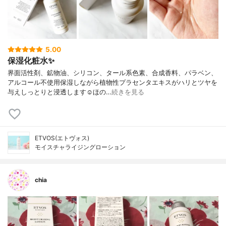
5.00
保湿化粧水✨
界面活性剤、鉱物油、シリコン、タール系色素、合成香料、パラベン、
アルコール不使用保湿しながら植物性プラセンタエキスがハリとツヤを
与えしっとりと浸透します☺︎ほの…
続きを見る
ETVOS(エトヴォス)
モイスチャライジングローション
chia