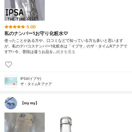
5.00
私のナンバー1お守り化粧水♡
使ったことがある方や、口コミなどで知っている方も多いと思います
が、私のデパコスナンバー1化粧水は「イプサ」のザ・タイムRアクアで
す??‍♀️今、普段は違うお品を…
続きを見る
IPSA(イプサ)
ザ・タイムR アクア
【my my】