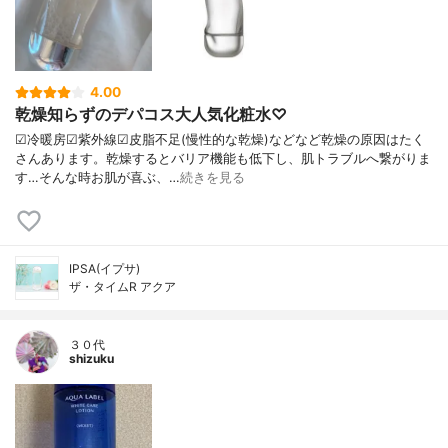
4.00
乾燥知らずのデパコス大人気化粧水♡
☑︎冷暖房☑︎紫外線☑︎皮脂不足(慢性的な乾燥)などなど乾燥の原因はたく
さんあります。乾燥するとバリア機能も低下し、肌トラブルへ繋がりま
す…そんな時お肌が喜ぶ、…
続きを見る
IPSA(イプサ)
ザ・タイムR アクア
３０代
shizuku