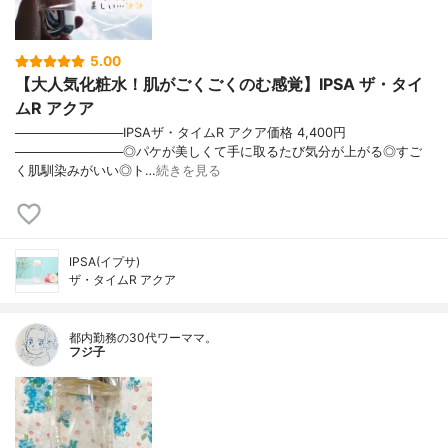
5.00
【大人気化粧水！肌がごくごくのむ感覚】IPSA ザ・タイ
ムR アクア
────────────IPSAザ・タイムR アクア価格 4,400円
────────────◎パケが美しくて手に取るたび気分が上がる◎すご
く肌馴染みがいい◎ト…
続きを見る
IPSA(イプサ)
ザ・タイムR アクア
都内勤務の30代ワーママ。
フジ子