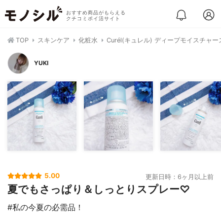
おすすめ商品がもらえる
クチコミポイ活サイト
TOP
スキンケア
化粧水
Curél(キュレル) ディープモイスチャ
YUKI
5.00
更新日時：6ヶ月以上前
夏でもさっぱり＆しっとりスプレー♡
#私の今夏の必需品！