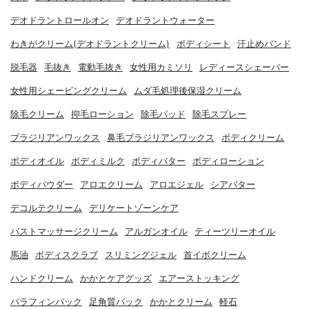
デオドラントロールオン
デオドラントウォーター
わきがクリーム(デオドラントクリーム)
ボディシート
汗止めバンド
脱毛器
毛抜き
電動毛抜き
女性用カミソリ
レディースシェーバー
女性用シェービングクリーム
ムダ毛処理後保湿クリーム
除毛クリーム
抑毛ローション
除毛パッド
除毛スプレー
ブラジリアンワックス
鼻毛ブラジリアンワックス
ボディクリーム
ボディオイル
ボディミルク
ボディバター
ボディローション
ボディパウダー
アロエクリーム
アロエジェル
シアバター
デコルテクリーム
デリケートゾーンケア
バストマッサージクリーム
アルガンオイル
ティーツリーオイル
馬油
ボディスクラブ
スリミングジェル
首イボクリーム
ハンドクリーム
かかとケアグッズ
エアーストッキング
パラフィンパック
足角質パック
かかとクリーム
軽石