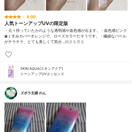
4.00
人気トーンアップUVの限定版
・元々持っていたかのような透明感や血色感が出ます。・血色感ピンク
✖️くすみカバーオレンジで、ローズカラーだそうです。・繊細なパール
がチラチラ、とても美しくて気分…
続きを見る
SKIN AQUA(スキンアクア)
トーンアップUVエッセンス
ズボラ主婦 のん