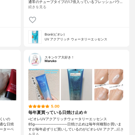
通常のチューブタイプの1.7倍入っているフレッシュパウ…
続きを見る
Bioré(ビオレ)
UV アクアリッチ ウォータリーエッセンス
スキンケア大好き！
Maruko
5.00
毎年夏買っている日焼け止め☆
くいの
▫️ビオレUVアクアリッチウォータリーエッセンス
適な日焼
85g────────────日焼け止めは毎年何種類か買いま
ーターベ
すが毎年必ずリピ買いしているのがビオレUV アクア…
続き
を見る