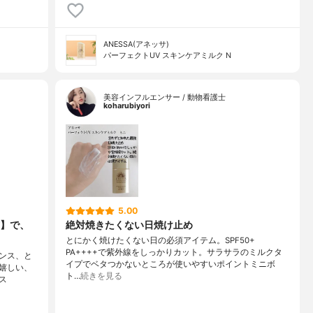
ANESSA(アネッサ)
パーフェクトUV スキンケアミルク N
美容インフルエンサー / 動物看護士
koharubiyori
5.00
】で、
絶対焼きたくない日焼け止め
とにかく焼けたくない日の必須アイテム。SPF50+
PA++++で紫外線をしっかりカット。サラサラのミルクタ
ンス、と
イプでベタつかないところが使いやすいポイントミニボ
嬉しい、
ト…
続きを見る
ス