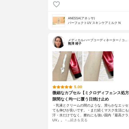
ANESSA(アネッサ)
パーフェクトUV スキンケアミルク N
メディカルハーブコーディネーター / コ…
熊澤 靖子
5.00
微細なカプセル【ミクロディフェンス処方
隙間なく均一に覆う日焼け止め
・乳液とクリームの間のような、滑らかなエッセ
ても伸びが良いです。・まだ続くマスク生活にも
汗・水だけでなく、擦れにも強い国内『最高クラ
UV』。・…
続きを見る