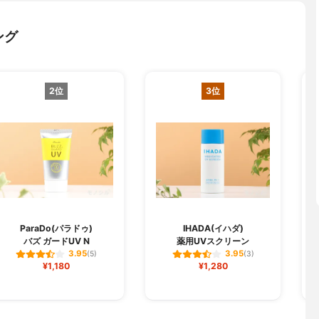
ング
2位
3位
L
ParaDo(パラドゥ)
IHADA(イハダ)
バズ ガードUV N
薬用UVスクリーン
3.95
3.95
(5)
(3)
¥1,180
¥1,280